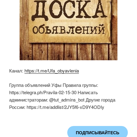
ki
Канал:
https://t.me/Ufa_obyavlenia
Группа объявлений Уфы Правила группы:
https://telegra.ph/Pravila-02-15-30 Написать
администраторам: @tut_admins_bot Другие города
России: https://t.me/addlist/2JY5f6-xD9Y4ODIy
ПОДПИСЫВАЙТЕСЬ