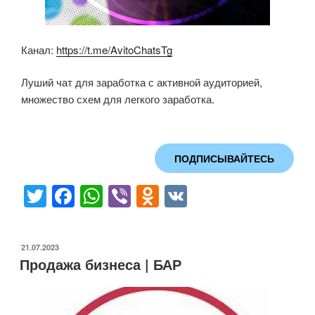
Канал:
https://t.me/AvitoChatsTg
Луший чат для заработка с активной аудиторией,
множество схем для легкого заработка.
ПОДПИСЫВАЙТЕСЬ
T
F
W
Vi
O
V
wi
a
h
b
d
K
tt
c
at
er
n
ОПУБЛИКОВАНО
21.07.2023
er
e
s
o
Продажа бизнеса | БАР
b
A
kl
o
p
a