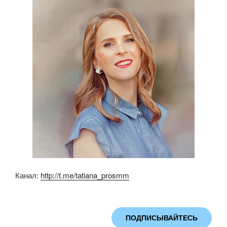
o
p
a
o
p
ss
k
ni
ki
Канал:
http://t.me/tatiana_prosmm
ПОДПИСЫВАЙТЕСЬ