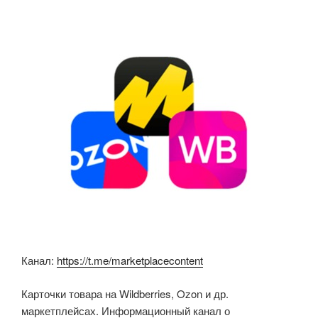
b
A
kl
o
p
a
o
p
ss
k
ni
ki
Канал:
https://t.me/marketplacecontent
Карточки товара на Wildberries, Ozon и др.
маркетплейсах. Информационный канал о