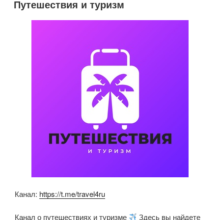
er
e
s
o
Путешествия и туризм
b
A
kl
o
p
a
o
p
ss
k
ni
ki
Канал:
https://t.me/travel4ru
Канал о путешествиях и туризме
Здесь вы найдете