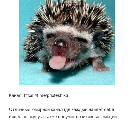
o
p
ss
k
ni
ki
Канал:
https://t.me/priuteshika
Отличный юморной канал где каждый найдёт себе
видео по вкусу а также получит позитивные эмоции