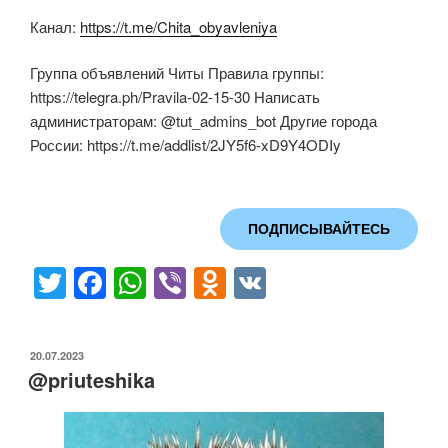
Канал:
https://t.me/Chita_obyavleniya
Группа объявлений Читы Правила группы:
https://telegra.ph/Pravila-02-15-30 Написать
администраторам: @tut_admins_bot Другие города
России: https://t.me/addlist/2JY5f6-xD9Y4ODIy
ПОДПИСЫВАЙТЕСЬ
T
F
W
Vi
O
V
wi
a
h
b
d
K
tt
c
at
er
n
ОПУБЛИКОВАНО
20.07.2023
er
e
s
o
@priuteshika
b
A
kl
o
p
a