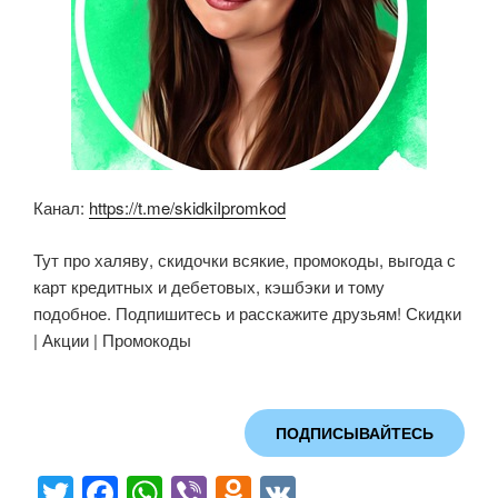
Канал:
https://t.me/skidkiIpromkod
Тут про халяву, скидочки всякие, промокоды, выгода с
карт кредитных и дебетовых, кэшбэки и тому
подобное. Подпишитесь и расскажите друзьям! Скидки
| Акции | Промокоды
ПОДПИСЫВАЙТЕСЬ
T
F
W
Vi
O
V