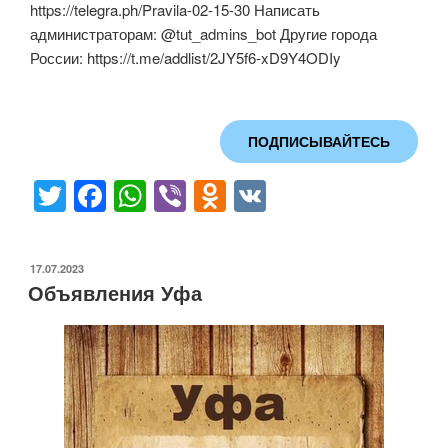
https://telegra.ph/Pravila-02-15-30 Написать
администраторам: @tut_admins_bot Другие города
России: https://t.me/addlist/2JY5f6-xD9Y4ODIy
ПОДПИСЫВАЙТЕСЬ
T
F
W
Vi
O
V
wi
a
h
b
d
K
tt
c
at
er
n
ОПУБЛИКОВАНО
17.07.2023
er
e
s
o
Объявления Уфа
b
A
kl
o
p
a
o
p
ss
k
ni