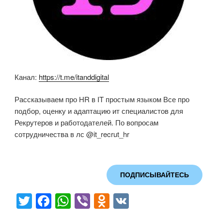
Канал:
https://t.me/itanddigital
Рассказываем про HR в IT простым языком Все про
подбор, оценку и адаптацию ит специалистов для
Рекрутеров и работодателей. По вопросам
сотрудничества в лс @it_recrut_hr
ПОДПИСЫВАЙТЕСЬ
T
F
W
Vi
O
V
wi
a
h
b
d
K