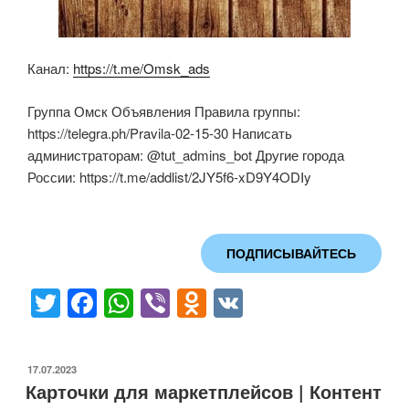
Канал:
https://t.me/Omsk_ads
Группа Омск Объявления Правила группы:
https://telegra.ph/Pravila-02-15-30 Написать
администраторам: @tut_admins_bot Другие города
России: https://t.me/addlist/2JY5f6-xD9Y4ODIy
ПОДПИСЫВАЙТЕСЬ
T
F
W
Vi
O
V
wi
a
h
b
d
K
tt
c
at
er
n
ОПУБЛИКОВАНО
17.07.2023
er
e
s
o
Карточки для маркетплейсов | Контент