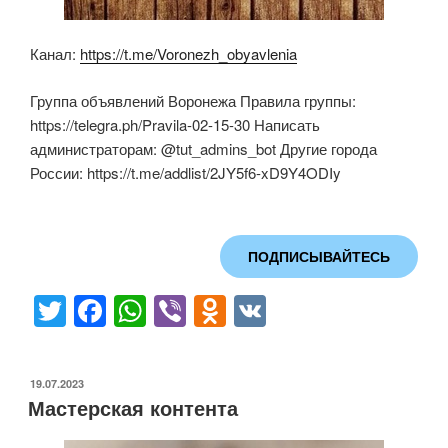
Канал:
https://t.me/Voronezh_obyavlenia
Группа объявлений Воронежа Правила группы:
https://telegra.ph/Pravila-02-15-30 Написать
администраторам: @tut_admins_bot Другие города
России: https://t.me/addlist/2JY5f6-xD9Y4ODIy
ПОДПИСЫВАЙТЕСЬ
T
F
W
Vi
O
V
wi
a
h
b
d
K
tt
c
at
er
n
ОПУБЛИКОВАНО
19.07.2023
er
e
s
o
Мастерская контента
b
A
kl