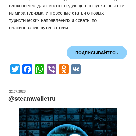
вдохновение для своего следующего отпуска: новости
из мира туризма, интересные статьи о новых
туристических направлениях и советы по
планированию путешествий
ПОДПИСЫВАЙТЕСЬ
T
F
W
Vi
O
V
wi
a
h
b
d
K
tt
c
at
er
n
ОПУБЛИКОВАНО
22.07.2023
er
e
s
o
@steamwalletru
b
A
kl
o
p
a
o
p
ss