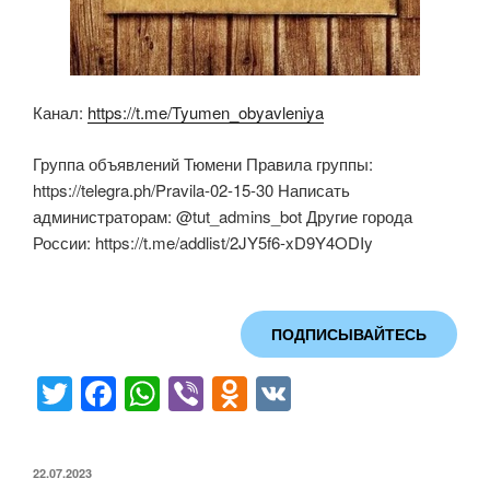
Канал:
https://t.me/Tyumen_obyavleniya
Группа объявлений Тюмени Правила группы:
https://telegra.ph/Pravila-02-15-30 Написать
администраторам: @tut_admins_bot Другие города
России: https://t.me/addlist/2JY5f6-xD9Y4ODIy
ПОДПИСЫВАЙТЕСЬ
T
F
W
Vi
O
V
wi
a
h
b
d
K
tt
c
at
er
n
ОПУБЛИКОВАНО
22.07.2023