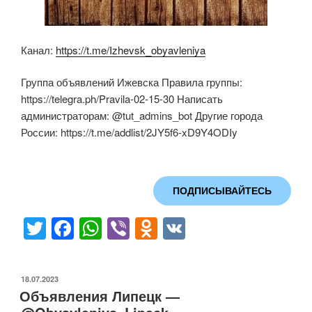
Канал:
https://t.me/Izhevsk_obyavleniya
Группа объявлений Ижевска Правила группы:
https://telegra.ph/Pravila-02-15-30 Написать
администраторам: @tut_admins_bot Другие города
России: https://t.me/addlist/2JY5f6-xD9Y4ODIy
ПОДПИСЫВАЙТЕСЬ
T
F
W
Vi
O
V
wi
a
h
b
d
K
tt
c
at
er
n
ОПУБЛИКОВАНО
18.07.2023
er
e
s
o
Объявления Липецк —