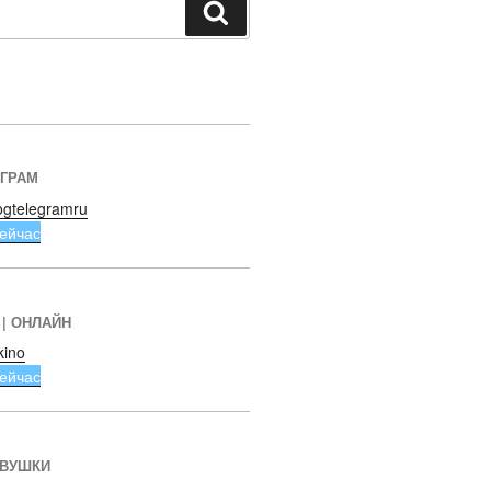
Поиск
ЕГРАМ
ogtelegramru
ейчас
 | ОНЛАЙН
kino
ейчас
ЕВУШКИ