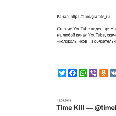
Канал: https://t.me/gramtv_ru
Свежие YouTube видео прямо 
на любой канал YouTube, скач
«колокольчиков» и обязательн
T
F
W
Vi
O
wi
a
h
b
d
tt
c
at
er
n
er
e
s
o
ОПУБЛИКОВАНО
11.08.2018
b
A
kl
Time Kill — @timek
o
p
a