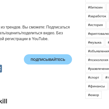
#биткоин
#заработок
#история
из трендов. Вы сможете: Подписаться
ать/оценить/поделиться видео. Без
#криптовалю
ой регистрации в YouTube.
#музыка
#объявлени
ПОДПИСЫВАЙТЕСЬ
#психология
V
#развлечени
K
#спорт
#т
#финансы
#юмор
ill