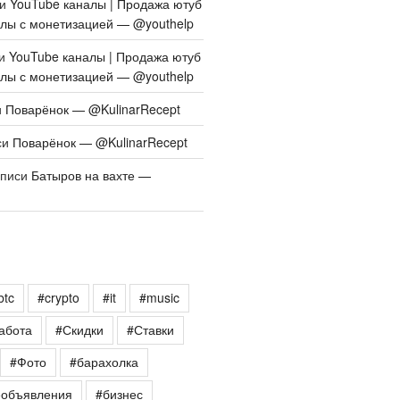
си
YouTube каналы | Продажа ютуб
алы с монетизацией — @youthelp
си
YouTube каналы | Продажа ютуб
алы с монетизацией — @youthelp
и
Поварёнок — @KulinarRecept
си
Поварёнок — @KulinarRecept
аписи
Батыров на вахте —
btc
#crypto
#it
#music
абота
#Скидки
#Ставки
#Фото
#барахолка
еобъявления
#бизнес