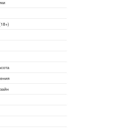
ики
(18+)
асота
жения
изайн