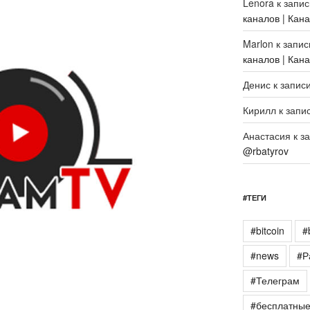
Lenora
к запи
каналов | Кан
Marlon
к запи
каналов | Кан
Денис
к запис
Кирилл
к запи
Анастасия
к з
@rbatyrov
#ТЕГИ
#bitcoin
#
#news
#Р
#Телеграм
#бесплатны