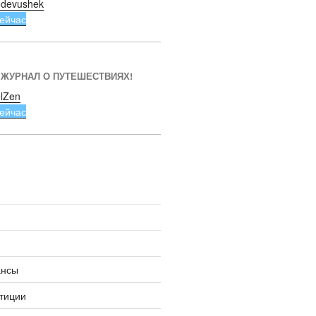
devushek
ейчас
 ЖУРНАЛ О ПУТЕШЕСТВИЯХ!
lZen
ейчас
ансы
тиции