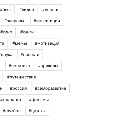
#блог
#видео
#деньги
#здоровье
#инвестиции
#кино
#книги
та
#мемы
#мотивация
#наука
#новости
я
#политика
#приколы
#путешествия
е
#россия
#саморазвитие
ехнологии
#фильмы
#футбол
#цитаты