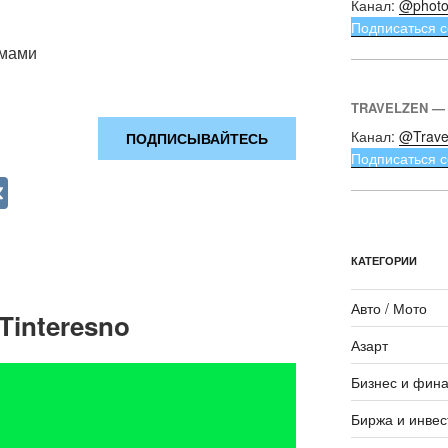
Канал:
@photo
Подписаться с
емами
TRAVELZEN —
Канал:
@Trave
ПОДПИСЫВАЙТЕСЬ
Подписаться с
V
K
КАТЕГОРИИ
Авто / Мото
Tinteresno
Азарт
Бизнес и фин
Биржа и инвес