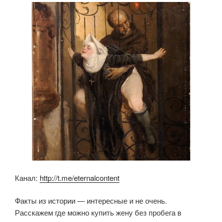
b
A
kl
o
p
a
o
p
ss
k
ni
ki
Канал:
http://t.me/eternalcontent
Факты из истории — интересные и не очень. ️
Расскажем где можно купить жену без пробега в