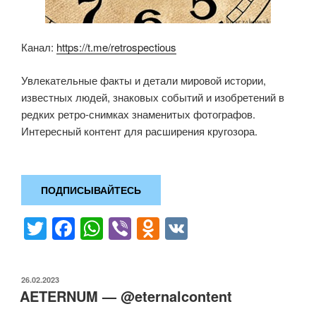
Канал:
https://t.me/retrospectious
Увлекательные факты и детали мировой истории,
известных людей, знаковых событий и изобретений в
редких ретро-снимках знаменитых фотографов.
Интересный контент для расширения кругозора.
ПОДПИСЫВАЙТЕСЬ
T
F
W
Vi
O
V
wi
a
h
b
d
K
tt
c
at
er
n
ОПУБЛИКОВАНО
26.02.2023
er
e
s
o
AETERNUM — @eternalcontent