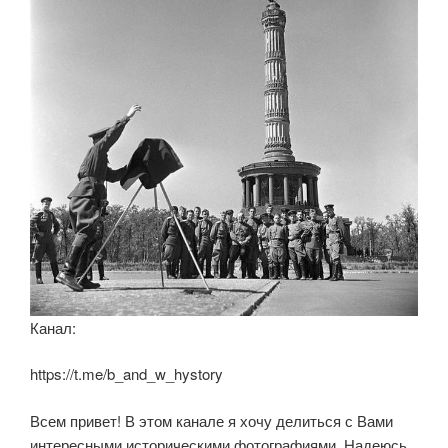
ki
Канал:
https://t.me/b_and_w_hystory
Всем привет! В этом канале я хочу делиться с Вами
интересными историческими фотографиями. Надеюсь,