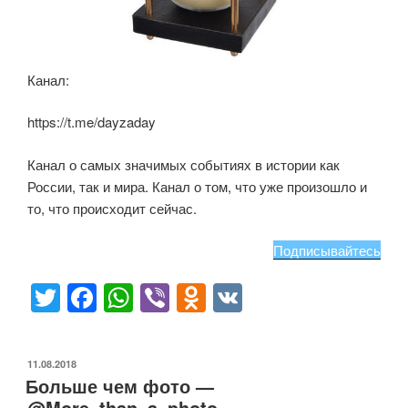
Канал:
https://t.me/dayzaday
Канал о самых значимых событиях в истории как
России, так и мира. Канал о том, что уже произошло и
то, что происходит сейчас.
Подписывайтесь
T
F
W
Vi
O
V
wi
a
h
b
d
K
tt
c
at
er
n
ОПУБЛИКОВАНО
11.08.2018
er
e
s
o
Больше чем фото —
@More_than_a_photo