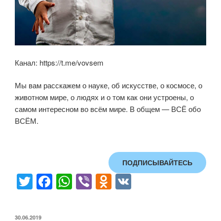
Канал: https://t.me/vovsem
Мы вам расскажем о науке, об искусстве, о космосе, о
животном мире, о людях и о том как они устроены, о
самом интересном во всём мире. В общем — ВСЁ обо
ВСЁМ.
ПОДПИСЫВАЙТЕСЬ
T
F
W
Vi
O
V
wi
a
h
b
d
K
tt
c
at
er
n
ОПУБЛИКОВАНО
30.06.2019