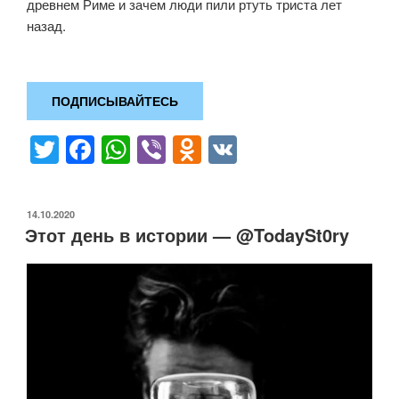
древнем Риме и зачем люди пили ртуть триста лет
назад.
ПОДПИСЫВАЙТЕСЬ
T
F
W
Vi
O
V
wi
a
h
b
d
K
tt
c
at
er
n
ОПУБЛИКОВАНО
14.10.2020
er
e
s
o
Этот день в истории — @TodaySt0ry
b
A
kl
o
p
a
o
p
ss
k
ni
ki