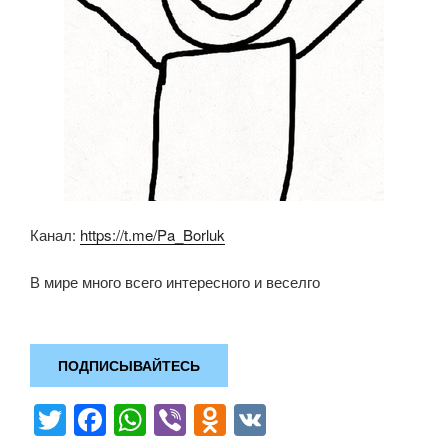
Канал:
https://t.me/Pa_Borluk
В мире много всего интересного и веселго
ПОДПИСЫВАЙТЕСЬ
T
F
W
Vi
O
V