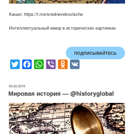
Канал: https://t.me/srednevekovische
Интеллектуальный юмор в исторических картинках
ПОДПИСЫВАЙТЕСЬ
T
F
W
Vi
O
V
wi
a
h
b
d
K
tt
c
at
er
n
ОПУБЛИКОВАНО
03.02.2019
er
e
s
o
Мировая история — @historyglobal
b
A
kl
o
p
a
o
p
ss
k
ni