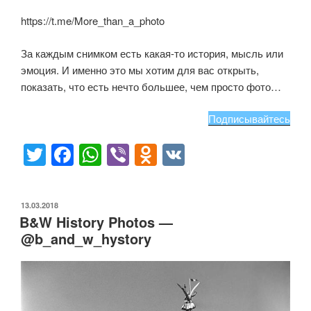
https://t.me/More_than_a_photo
За каждым снимком есть какая-то история, мысль или
эмоция. И именно это мы хотим для вас открыть,
показать, что есть нечто большее, чем просто фото…
Подписывайтесь
T
F
W
Vi
O
V
wi
a
h
b
d
K
tt
c
at
er
n
ОПУБЛИКОВАНО
13.03.2018
er
e
s
o
B&W History Photos —
b
A
kl
@b_and_w_hystory
o
p
a
o
p
ss
k
ni