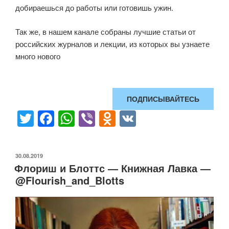
добираешься до работы или готовишь ужин.
Так же, в нашем канале собраны лучшие статьи от
российских журналов и лекции, из которых вы узнаете
много нового
ПОДПИСЫВАЙТЕСЬ
T
F
W
Vi
O
V
wi
a
h
b
d
K
tt
c
at
er
n
ОПУБЛИКОВАНО
30.08.2019
er
e
s
o
Флориш и Блоттс — Книжная Лавка —
b
A
kl
@Flourish_and_Blotts
o
p
a
o
p
ss