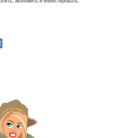
пить, экономить и инвестировать.
V
K