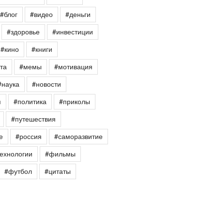
#блог
#видео
#деньги
#здоровье
#инвестиции
#кино
#книги
та
#мемы
#мотивация
#наука
#новости
я
#политика
#приколы
#путешествия
е
#россия
#саморазвитие
ехнологии
#фильмы
#футбол
#цитаты