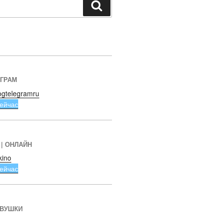
Поиск
ЕГРАМ
ogtelegramru
ейчас
 | ОНЛАЙН
kino
ейчас
ЕВУШКИ