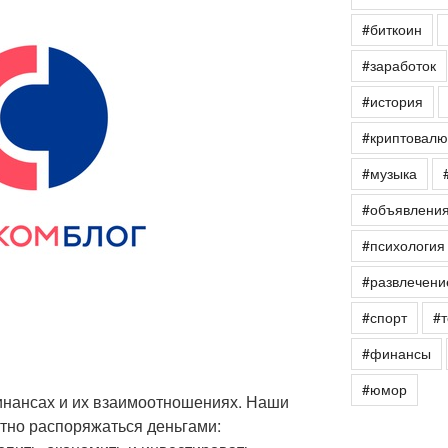
#биткоин
#заработок
#история
#криптовалю
#музыка
#объявлени
#психология
#развлечени
#спорт
#т
#финансы
#юмор
инансах и их взаимоотношениях. Наши
тно распоряжаться деньгами: