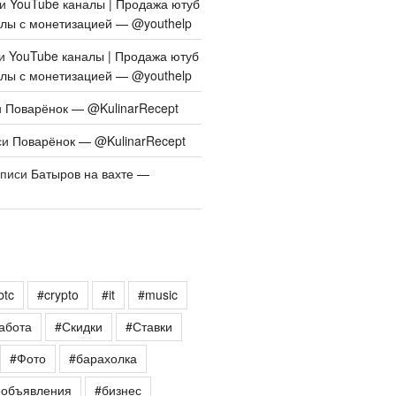
си
YouTube каналы | Продажа ютуб
алы с монетизацией — @youthelp
си
YouTube каналы | Продажа ютуб
алы с монетизацией — @youthelp
и
Поварёнок — @KulinarRecept
си
Поварёнок — @KulinarRecept
аписи
Батыров на вахте —
btc
#crypto
#it
#music
абота
#Скидки
#Ставки
#Фото
#барахолка
еобъявления
#бизнес