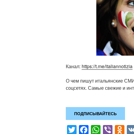
Канал:
https://t.me/italiannotizia
О чем пишут итальянские СМИ
соцсетях. Самые свежие и инт
ПОДПИСЫВАЙТЕСЬ
T
F
W
Vi
O