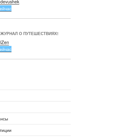
devushek
ейчас
 ЖУРНАЛ О ПУТЕШЕСТВИЯХ!
lZen
ейчас
ансы
тиции