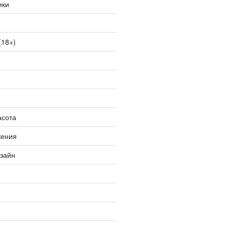
ики
(18+)
асота
жения
изайн