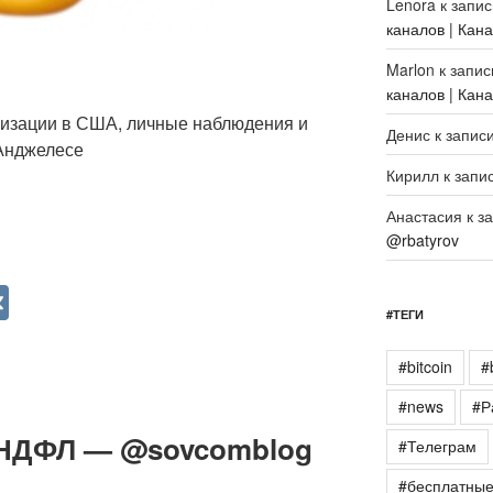
Lenora
к запи
каналов | Кан
Marlon
к запи
каналов | Кан
лизации в США, личные наблюдения и
Денис
к запис
 Анджелесе
Кирилл
к запи
Анастасия
к з
@rbatyrov
V
#ТЕГИ
K
#bitcoin
#
#news
#Р
2-НДФЛ — @sovcomblog
#Телеграм
#бесплатны