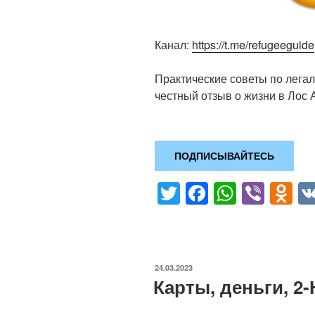
Канал:
https://t.me/refugeeguide
Практические советы по лега
честный отзыв о жизни в Лос
ПОДПИСЫВАЙТЕСЬ
T
F
W
Vi
O
wi
a
h
b
d
tt
c
at
er
n
er
e
s
o
ОПУБЛИКОВАНО
24.03.2023
b
A
kl
Карты, деньги, 
o
p
a