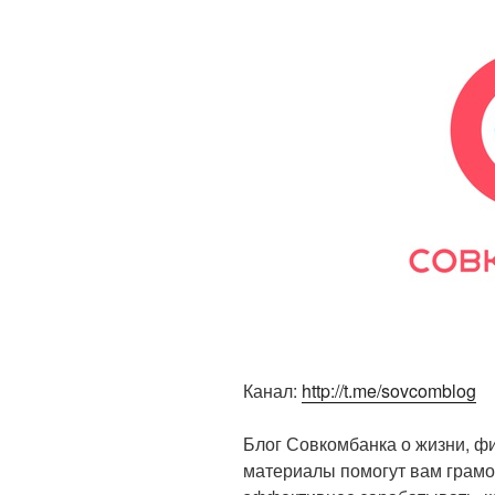
o
p
ss
k
ni
ki
Канал:
http://t.me/sovcomblog
Блог Совкомбанка о жизни, ф
материалы помогут вам грамо