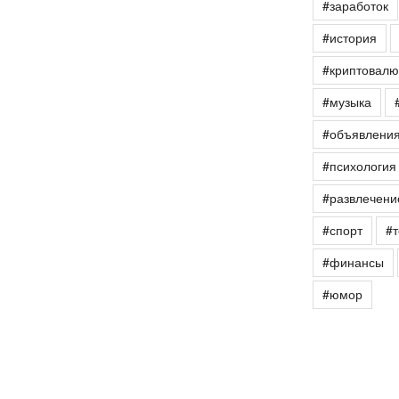
#заработок
#история
#криптовалю
#музыка
#объявлени
#психология
#развлечени
#спорт
#т
#финансы
#юмор