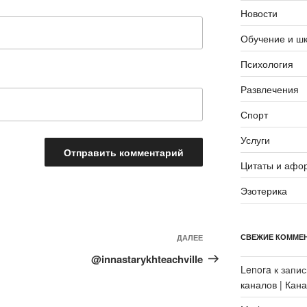
Новости
Обучение и ш
Психология
Развлечения
Спорт
Услуги
Цитаты и афо
Эзотерика
Следующая
СВЕЖИЕ КОММЕ
ДАЛЕЕ
запись
@innastarykhteachville
Lenora
к запи
каналов | Кан