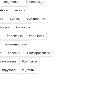
#здоровье
#инвестиции
#кино
#книги
та
#мемы
#мотивация
#наука
#новости
я
#политика
#приколы
#путешествия
е
#россия
#саморазвитие
ехнологии
#фильмы
#футбол
#цитаты