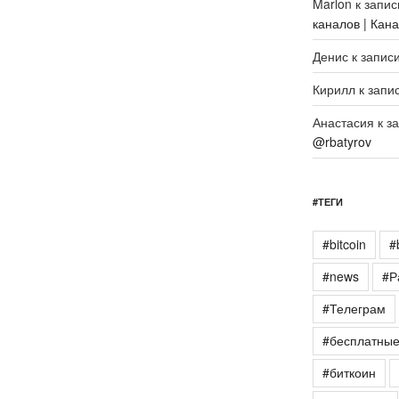
Marlon
к запи
каналов | Кан
Денис
к запис
Кирилл
к запи
Анастасия
к з
@rbatyrov
#ТЕГИ
#bitcoin
#
#news
#Р
#Телеграм
#бесплатны
#биткоин