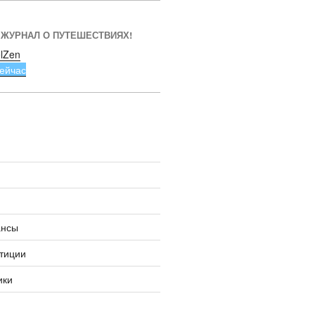
 ЖУРНАЛ О ПУТЕШЕСТВИЯХ!
lZen
ейчас
ансы
тиции
ики