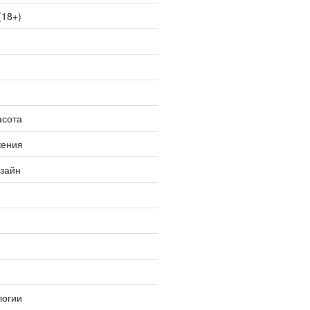
(18+)
асота
жения
изайн
логии