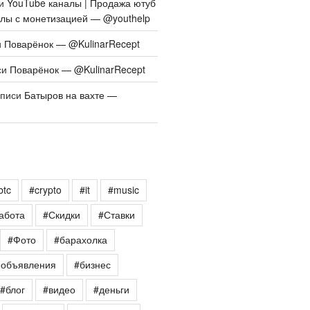
си
YouTube каналы | Продажа ютуб
алы с монетизацией — @youthelp
и
Поварёнок — @KulinarRecept
си
Поварёнок — @KulinarRecept
аписи
Батыров на вахте —
btc
#crypto
#it
#music
абота
#Скидки
#Ставки
#Фото
#барахолка
еобъявления
#бизнес
#блог
#видео
#деньги