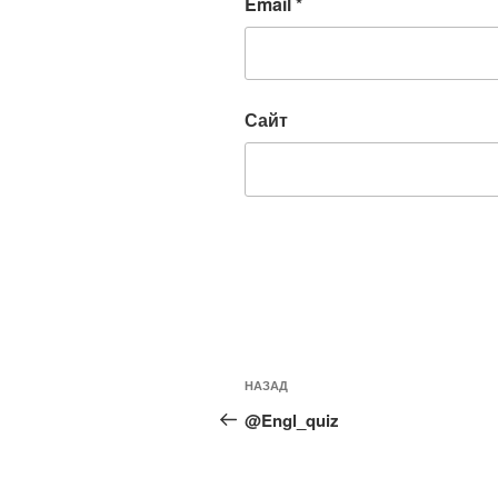
Email
*
Сайт
Навигация
Предыдущая
НАЗАД
по
запись:
@Engl_quiz
записям