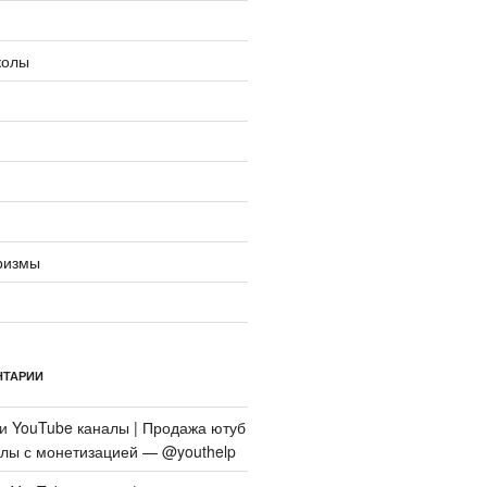
колы
ризмы
НТАРИИ
си
YouTube каналы | Продажа ютуб
алы с монетизацией — @youthelp