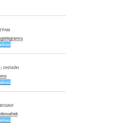
ЕГРАМ
ogtelegramru
ейчас
 | ОНЛАЙН
kino
ейчас
ЕВУШКИ
devushek
ейчас