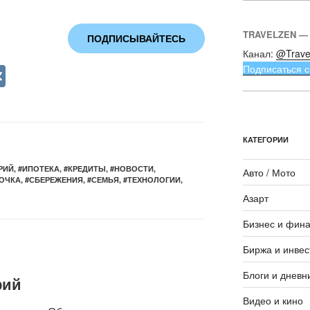
TRAVELZEN —
ПОДПИСЫВАЙТЕСЬ
Канал:
@Trave
V
Подписаться с
K
КАТЕГОРИИ
РИЙ
,
#ИПОТЕКА
,
#КРЕДИТЫ
,
#НОВОСТИ
,
Авто / Мото
ОЧКА
,
#СБЕРЕЖЕНИЯ
,
#СЕМЬЯ
,
#ТЕХНОЛОГИИ
,
Азарт
Бизнес и фин
Биржа и инвес
Блоги и дневн
рий
Видео и кино