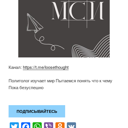
Канал:
https://t.me/loosethought
Политолог изучает мир Пытаемся понять что к чему
Пока безуспешно
ПОДПИСЫВАЙТЕСЬ
T
F
W
Vi
O
V