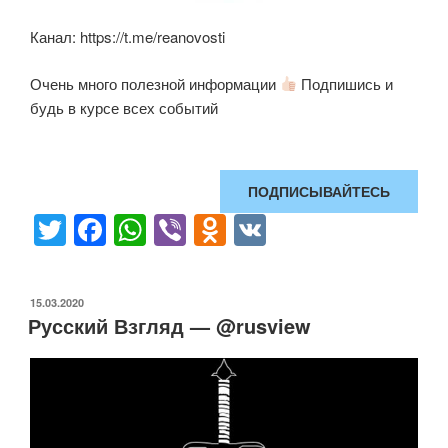
Канал: https://t.me/reanovosti
Очень много полезной информации
Подпишись и
будь в курсе всех событий
ПОДПИСЫВАЙТЕСЬ
T
F
W
Vi
O
V
wi
a
h
b
d
K
tt
c
at
er
n
ОПУБЛИКОВАНО
15.03.2020
er
e
s
o
Русский Взгляд — @rusview
b
A
kl
o
p
a
o
p
ss