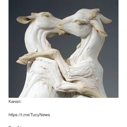
o
p
ss
k
ni
ki
Канал:
https://t.me/TucyNews