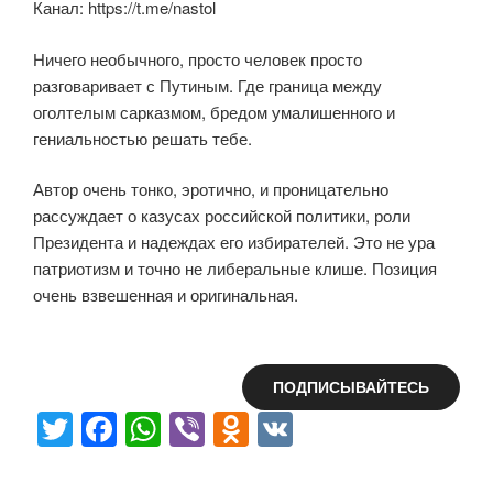
Канал: https://t.me/nastol
Ничего необычного, просто человек просто
разговаривает с Путиным. Где граница между
оголтелым сарказмом, бредом умалишенного и
гениальностью решать тебе.
Автор очень тонко, эротично, и проницательно
рассуждает о казусах российской политики, роли
Президента и надеждах его избирателей. Это не ура
патриотизм и точно не либеральные клише. Позиция
очень взвешенная и оригинальная.
ПОДПИСЫВАЙТЕСЬ
T
F
W
Vi
O
V
wi
a
h
b
d
K