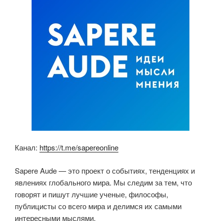
o
p
ss
k
ni
ki
Канал:
https://t.me/sapereonline
Sapere Aude — это проект о событиях, тенденциях и
явлениях глобального мира. Мы следим за тем, что
говорят и пишут лучшие ученые, философы,
публицисты со всего мира и делимся их самыми
интересными мыслями.