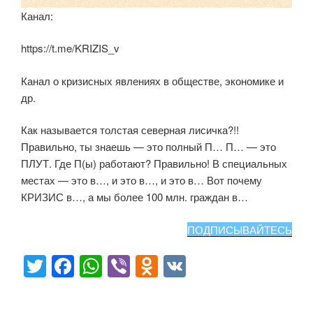
Канал:
https://t.me/KRIZIS_v
Канал о кризисных явлениях в обществе, экономике и
др.
Как называется толстая северная лисичка?!!
Правильно, ты знаешь — это полный П… П… — это
ПЛУТ. Где П(ы) работают? Правильно! В специальных
местах — это в…, и это в…, и это в… Вот почему
КРИЗИС в…, а мы более 100 млн. граждан в…
ПОДПИСЫВАЙТЕСЬ
T
F
W
Vi
O
V
wi
a
h
b
d
K
tt
c
at
er
n