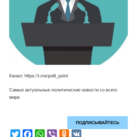
Канал: https://t.me/polit_point
Самые актуальные политические новости со всего
мира
ПОДПИСЫВАЙТЕСЬ
T
F
W
Vi
O
V