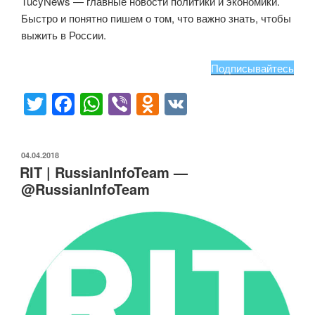
TucyNews — главные новости политики и экономики.
Быстро и понятно пишем о том, что важно знать, чтобы
выжить в России.
Подписывайтесь
T
F
W
Vi
O
V
wi
a
h
b
d
K
tt
c
at
er
n
ОПУБЛИКОВАНО
04.04.2018
er
e
s
o
RIT | RussianInfoTeam —
b
A
kl
@RussianInfoTeam
o
p
a
o
p
ss
k
ni
ki