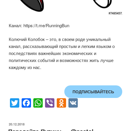
Канал: https://t.me/RunningBun
Колючий Колобок – это, в своем роде уникальный
канал, рассказывающий простым и легким языком о
последствиях важнейших экономических и
политических событий и возможностях жить лучше
каждому из нас.
ПОДПИСЫВАЙТЕСЬ
T
F
W
Vi
O
V
wi
a
h
b
d
K
tt
c
at
er
n
ОПУБЛИКОВАНО
20.12.2018
er
e
s
o