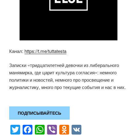
Канал:
https://t.me/tuttatesta
Записки «тридцатилетней девочки из либерального
манямирка, где царит культура согласия»: немного
политики и новостей, немного про просвещение и
журналистику, много про текущие события и нас в них.
ПОДПИСЫВАЙТЕСЬ
T
F
W
Vi
O
V