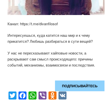
Канал: https://t.me/divanfilosof
Интересуешься, куда катится наш мир и к чему
прикатится? Любишь разбираться в сути вещей?
У нас не пересказывают хайповые новости, а
раскрывают сам смысл происходящего: причины
событий, механизмы, взаимосвязи и последствия.
ПОДПИСЫВАЙТЕСЬ
T
F
W
Vi
O
V
wi
a
h
b
d
K
tt
c
at
er
n