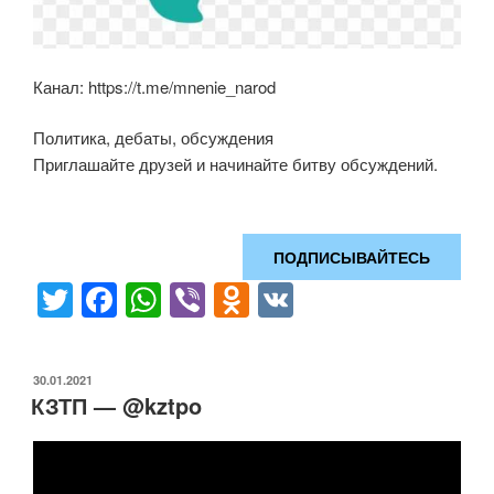
Канал: https://t.me/mnenie_narod
Политика, дебаты, обсуждения
Приглашайте друзей и начинайте битву обсуждений.
ПОДПИСЫВАЙТЕСЬ
T
F
W
Vi
O
V
wi
a
h
b
d
K
tt
c
at
er
n
ОПУБЛИКОВАНО
30.01.2021
er
e
s
o
КЗТП — @kztpo
b
A
kl
o
p
a