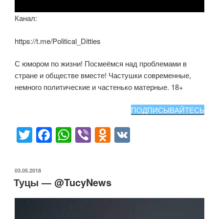
Канал:
https://t.me/Political_Ditties
С юмором по жизни! Посмеёмся над проблемами в
стране и обществе вместе! Частушки современные,
немного политические и частенько матерные. 18+
ПОДПИСЫВАЙТЕСЬ
T
F
W
Vi
O
V
wi
a
h
b
d
K
tt
c
at
er
n
ОПУБЛИКОВАНО
03.05.2018
er
e
s
o
Туцы — @TucyNews
b
A
kl
o
p
a