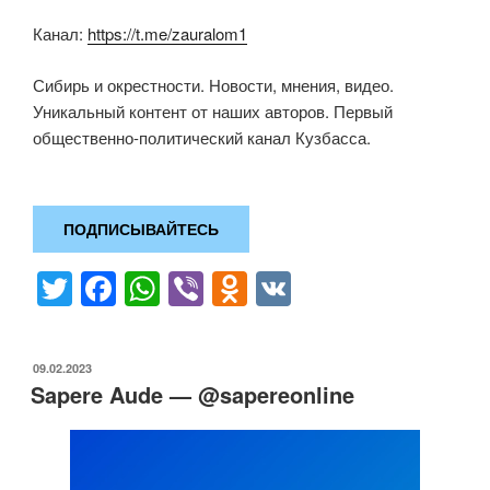
Канал:
https://t.me/zauralom1
Сибирь и окрестности. Новости, мнения, видео.
Уникальный контент от наших авторов. Первый
общественно-политический канал Кузбасса.
ПОДПИСЫВАЙТЕСЬ
T
F
W
Vi
O
V
wi
a
h
b
d
K
tt
c
at
er
n
ОПУБЛИКОВАНО
09.02.2023
er
e
s
o
Sapere Aude — @sapereonline
b
A
kl
o
p
a