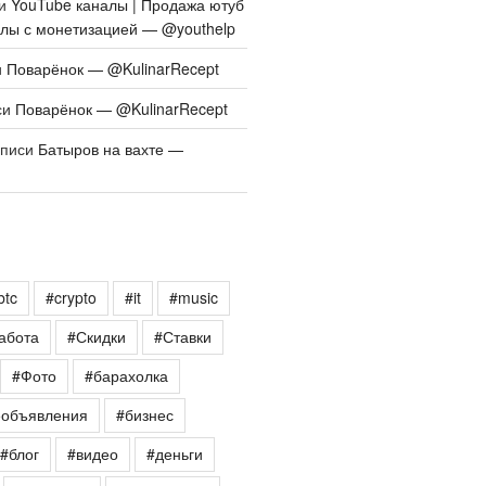
си
YouTube каналы | Продажа ютуб
алы с монетизацией — @youthelp
и
Поварёнок — @KulinarRecept
си
Поварёнок — @KulinarRecept
аписи
Батыров на вахте —
btc
#crypto
#it
#music
абота
#Скидки
#Ставки
#Фото
#барахолка
еобъявления
#бизнес
#блог
#видео
#деньги