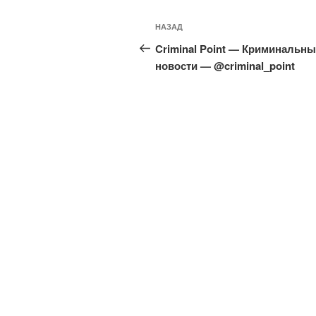
Навигация
Предыдущая
НАЗАД
по
запись:
Criminal Point — Криминальны
записям
новости — @criminal_point