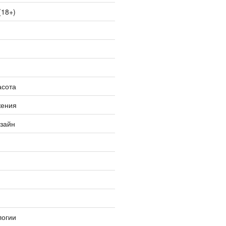
(18+)
асота
жения
изайн
логии