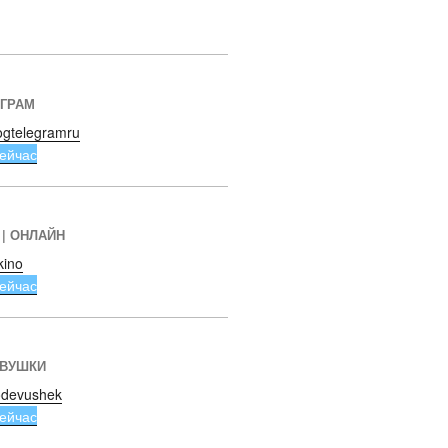
ЕГРАМ
ogtelegramru
ейчас
 | ОНЛАЙН
kino
ейчас
ЕВУШКИ
devushek
ейчас