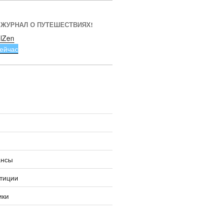
 ЖУРНАЛ О ПУТЕШЕСТВИЯХ!
lZen
ейчас
ансы
тиции
ики