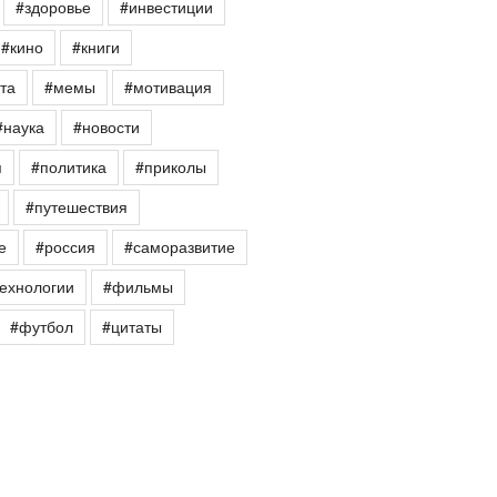
#здоровье
#инвестиции
#кино
#книги
та
#мемы
#мотивация
#наука
#новости
я
#политика
#приколы
#путешествия
е
#россия
#саморазвитие
ехнологии
#фильмы
#футбол
#цитаты