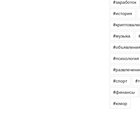
#заработок
#история
#криптовалю
#музыка
#объявлени
#психология
#развлечени
#спорт
#т
#финансы
#юмор