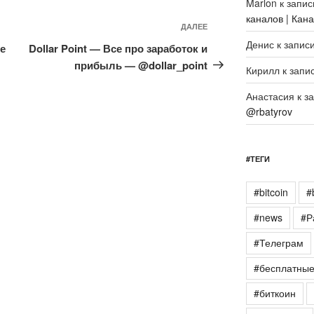
Marlon
к запи
каналов | Кан
Следующая
ДАЛЕЕ
запись
Денис
к запис
е
Dollar Point — Все про заработок и
прибыль — @dollar_point
Кирилл
к запи
Анастасия
к з
@rbatyrov
#ТЕГИ
#bitcoin
#
#news
#Р
#Телеграм
#бесплатны
#биткоин