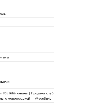
колы
ризмы
НТАРИИ
си
YouTube каналы | Продажа ютуб
алы с монетизацией — @youthelp