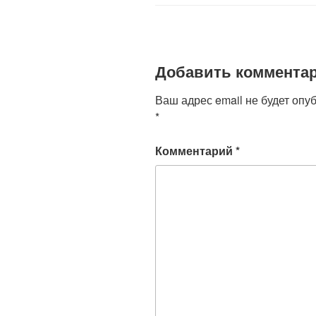
o
p
ss
k
ni
ki
Добавить коммента
Ваш адрес email не будет опу
*
Комментарий
*