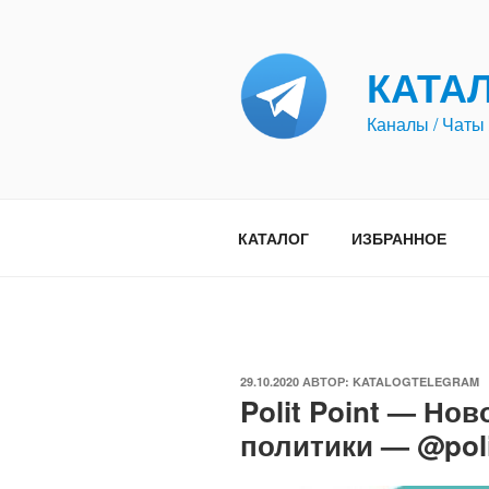
Перейти
к
содержимому
КАТА
Каналы / Чаты 
КАТАЛОГ
ИЗБРАННОЕ
ОПУБЛИКОВАНО
29.10.2020
АВТОР:
KATALOGTELEGRAM
Polit Point — Но
политики — @poli