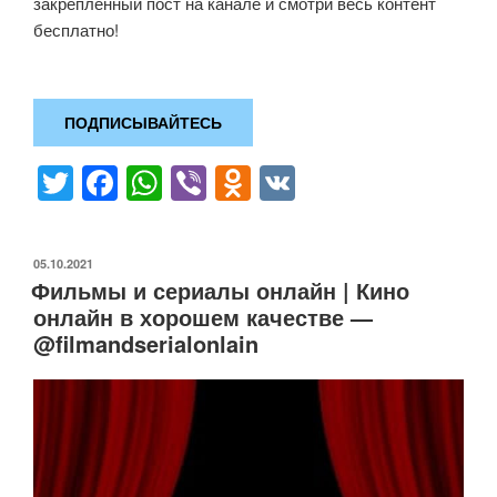
закреплённый пост на канале и смотри весь контент
бесплатно!
ПОДПИСЫВАЙТЕСЬ
T
F
W
Vi
O
V
wi
a
h
b
d
K
tt
c
at
er
n
ОПУБЛИКОВАНО
05.10.2021
er
e
s
o
Фильмы и сериалы онлайн | Кино
b
A
kl
онлайн в хорошем качестве —
@filmandserialonlain
o
p
a
o
p
ss
k
ni
ki