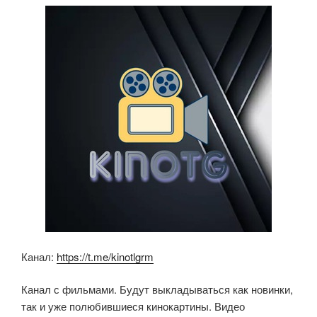
b
A
kl
o
p
a
o
p
ss
k
ni
ki
Канал:
https://t.me/kinotlgrm
Канал с фильмами. Будут выкладываться как новинки,
так и уже полюбившиеся кинокартины. Видео