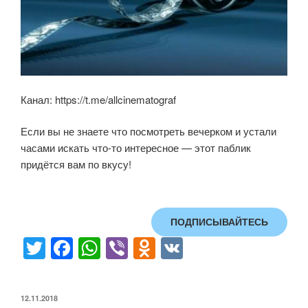
Канал: https://t.me/allcinematograf
Если вы не знаете что посмотреть вечерком и устали
часами искать что-то интересное — этот паблик
придётся вам по вкусу!
ПОДПИСЫВАЙТЕСЬ
T
F
W
Vi
O
V
wi
a
h
b
d
K
tt
c
at
er
n
ОПУБЛИКОВАНО
12.11.2018