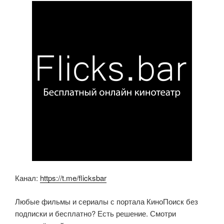
b
A
kl
o
p
a
o
p
ss
k
ni
ki
Канал:
https://t.me/flicksbar
Любые фильмы и сериалы с портала КиноПоиск без
подписки и бесплатно? Есть решение. Смотри