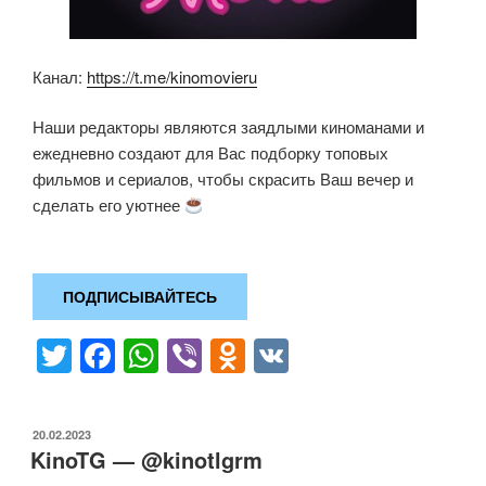
Канал:
https://t.me/kinomovieru
Наши редакторы являются заядлыми киноманами и
ежедневно создают для Вас подборку топовых
фильмов и сериалов, чтобы скрасить Ваш вечер и
сделать его уютнее
ПОДПИСЫВАЙТЕСЬ
T
F
W
Vi
O
V
wi
a
h
b
d
K
tt
c
at
er
n
ОПУБЛИКОВАНО
20.02.2023
er
e
s
o
KinoTG — @kinotlgrm