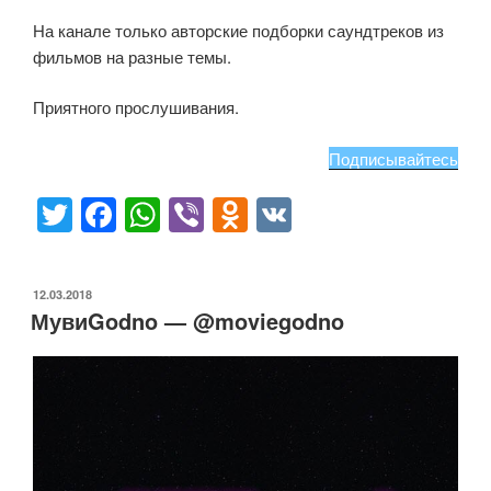
На канале только авторские подборки саундтреков из
фильмов на разные темы.
Приятного прослушивания.
Подписывайтесь
T
F
W
Vi
O
V
wi
a
h
b
d
K
tt
c
at
er
n
ОПУБЛИКОВАНО
12.03.2018
er
e
s
o
МувиGodno — @moviegodno
b
A
kl
o
p
a
o
p
ss
k
ni