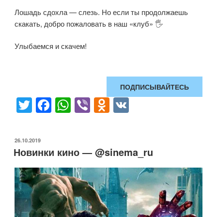
Лошадь сдохла — слезь. Но если ты продолжаешь
скакать, добро пожаловать в наш «клуб» 🖐
Улыбаемся и скачем!
ПОДПИСЫВАЙТЕСЬ
T
F
W
Vi
O
V
wi
a
h
b
d
K
tt
c
at
er
n
ОПУБЛИКОВАНО
26.10.2019
er
e
s
o
Новинки кино — @sinema_ru
b
A
kl
o
p
a
o
p
ss
k
ni