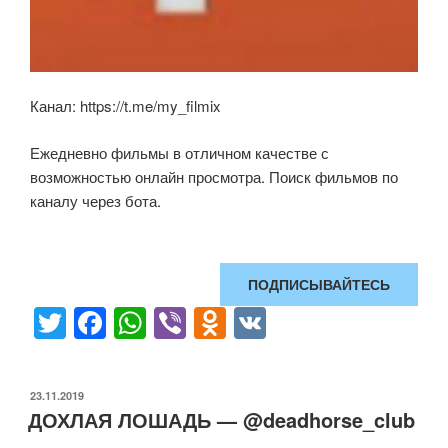
Канал: https://t.me/my_filmix
Ежедневно фильмы в отличном качестве с
возможностью онлайн просмотра. Поиск фильмов по
каналу через бота.
ПОДПИСЫВАЙТЕСЬ
T
F
W
Vi
O
V
wi
a
h
b
d
K
tt
c
at
er
n
ОПУБЛИКОВАНО
23.11.2019
er
e
s
o
ДОХЛАЯ ЛОШАДЬ — @deadhorse_club