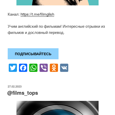
Канал:
https://t.me/filmglish
Учим английский по фильмам! Интересные отрывки из
фильмов и дословный перевод.
ПОДПИСЫВАЙТЕСЬ
T
F
W
Vi
O
V
wi
a
h
b
d
K
tt
c
at
er
n
ОПУБЛИКОВАНО
27.02.2023
er
e
s
o
@films_tops
b
A
kl
o
p
a