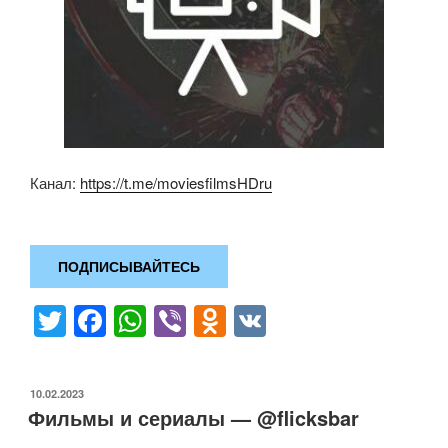
Канал:
https://t.me/moviesfilmsHDru
ПОДПИСЫВАЙТЕСЬ
T
F
W
Vi
O
V
wi
a
h
b
d
K
tt
c
at
er
n
ОПУБЛИКОВАНО
10.02.2023
er
e
s
o
Фильмы и сериалы — @flicksbar