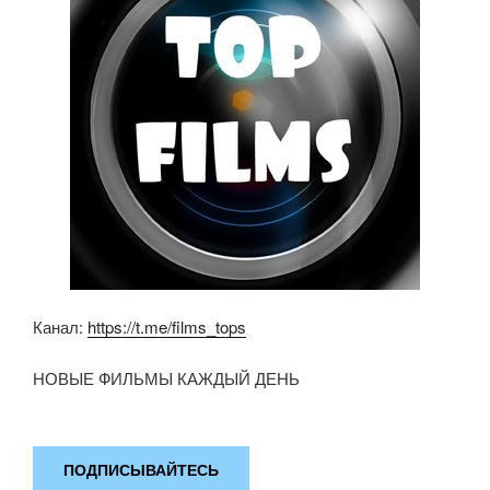
o
p
ss
k
ni
ki
Канал:
https://t.me/films_tops
НОВЫЕ ФИЛЬМЫ КАЖДЫЙ ДЕНЬ
ПОДПИСЫВАЙТЕСЬ