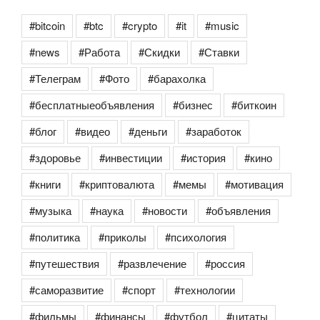
#bitcoin
#btc
#crypto
#it
#music
#news
#Работа
#Скидки
#Ставки
#Телеграм
#Фото
#барахолка
#бесплатныеобъявления
#бизнес
#биткоин
#блог
#видео
#деньги
#заработок
#здоровье
#инвестиции
#история
#кино
#книги
#криптовалюта
#мемы
#мотивация
#музыка
#наука
#новости
#объявления
#политика
#приколы
#психология
#путешествия
#развлечение
#россия
#саморазвитие
#спорт
#технологии
#фильмы
#финансы
#футбол
#цитаты