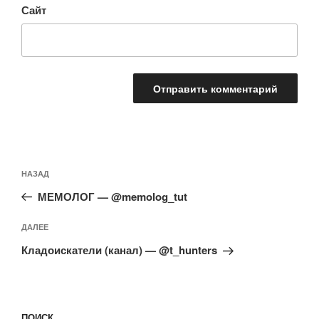
Сайт
Навигация
Предыдущая
НАЗАД
по
запись:
записям
МЕМОЛОГ — @memolog_tut
Следующая
ДАЛЕЕ
запись
Кладоискатели (канал) — @t_hunters
ПОИСК