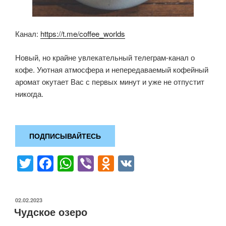
Канал:
https://t.me/coffee_worlds
Новый, но крайне увлекательный телеграм-канал о
кофе. Уютная атмосфера и непередаваемый кофейный
аромат окутает Вас с первых минут и уже не отпустит
никогда.
ПОДПИСЫВАЙТЕСЬ
T
F
W
Vi
O
V
wi
a
h
b
d
K
tt
c
at
er
n
ОПУБЛИКОВАНО
02.02.2023
er
e
s
o
Чудское озеро