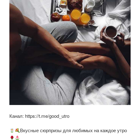
k
ni
ki
Канал: https://t.me/good_utro
Вкусные сюрпризы для любимых на каждое утро