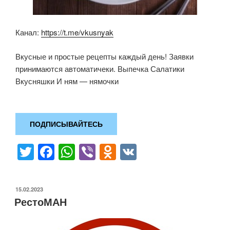
Канал:
https://t.me/vkusnyak
Вкусные и простые рецепты каждый день! Заявки
принимаются автоматичеки. Выпечка Салатики
Вкусняшки И ням — нямочки
ПОДПИСЫВАЙТЕСЬ
T
F
W
Vi
O
V
wi
a
h
b
d
K
tt
c
at
er
n
ОПУБЛИКОВАНО
15.02.2023
er
e
s
o
РестоМАН
b
A
kl