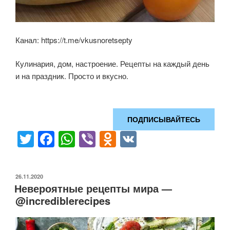
Канал: https://t.me/vkusnoretsepty
Кулинария, дом, настроение. Рецепты на каждый день
и на праздник. Просто и вкусно.
ПОДПИСЫВАЙТЕСЬ
T
F
W
Vi
O
V
wi
a
h
b
d
K
tt
c
at
er
n
ОПУБЛИКОВАНО
26.11.2020
er
e
s
o
Невероятные рецепты мира —
b
A
kl
@incrediblerecipes
o
p
a