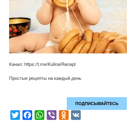
Канал: https://t.me/KulinarRecept
Простые рецепты на каждый день
ПОДПИСЫВАЙТЕСЬ
T
F
W
Vi
O
V
wi
a
h
b
d
K
tt
c
at
er
n