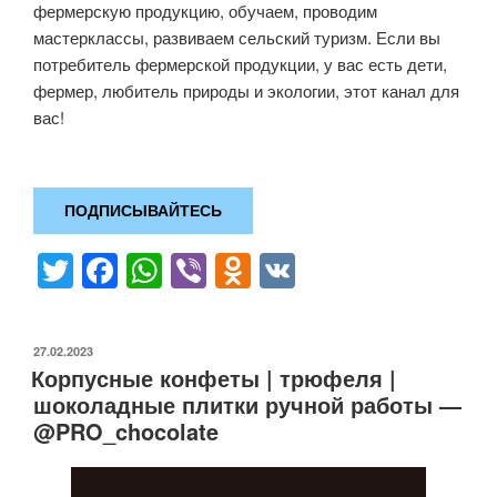
фермерскую продукцию, обучаем, проводим
мастерклассы, развиваем сельский туризм. Если вы
потребитель фермерской продукции, у вас есть дети,
фермер, любитель природы и экологии, этот канал для
вас!
ПОДПИСЫВАЙТЕСЬ
T
F
W
Vi
O
V
wi
a
h
b
d
K
tt
c
at
er
n
ОПУБЛИКОВАНО
27.02.2023
er
e
s
o
Корпусные конфеты | трюфеля |
b
A
kl
шоколадные плитки ручной работы —
@PRO_chocolate
o
p
a
o
p
ss