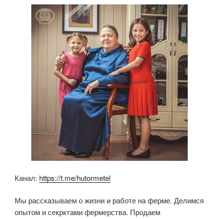
b
A
kl
o
p
a
o
p
ss
k
ni
ki
Канал:
https://t.me/hutormetel
Мы рассказываем о жизни и работе на ферме. Делимся
опытом и секрктами фермерства. Продаем