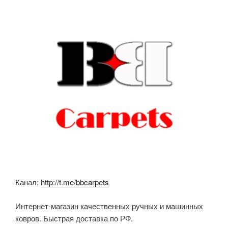
b
A
kl
o
p
a
o
p
ss
k
ni
ki
Канал:
http://t.me/bbcarpets
Интернет-магазин качественных ручных и машинных
ковров. Быстрая доставка по РФ.