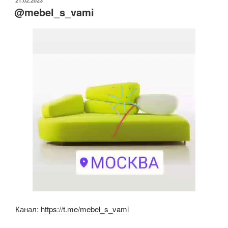
21.02.2023
er
e
s
o
@mebel_s_vami
b
A
kl
o
p
a
o
p
ss
k
ni
ki
Канал:
https://t.me/mebel_s_vami