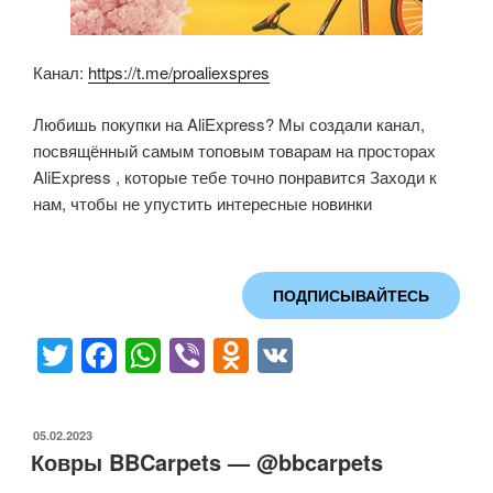
Канал:
https://t.me/proaliexspres
Любишь покупки на AliExpress? Мы создали канал,
посвящённый самым топовым товарам на просторах
AliExpress , которые тебе точно понравится Заходи к
нам, чтобы не упустить интересные новинки
ПОДПИСЫВАЙТЕСЬ
T
F
W
Vi
O
V
wi
a
h
b
d
K
tt
c
at
er
n
ОПУБЛИКОВАНО
05.02.2023
er
e
s
o
Ковры BBCarpets — @bbcarpets