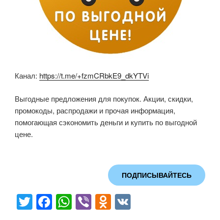
Канал:
https://t.me/+fzmCRbkE9_dkYTVi
Выгодные предложения для покупок. Акции, скидки,
промокоды, распродажи и прочая информация,
помогающая сэкономить деньги и купить по выгодной
цене.
ПОДПИСЫВАЙТЕСЬ
T
F
W
Vi
O
V
wi
a
h
b
d
K