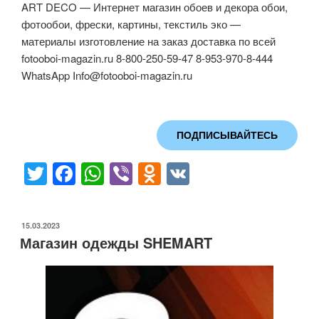
ART DECO — Интернет магазин обоев и декора обои,
фотообои, фрески, картины, текстиль эко —
материалы изготовление на заказ доставка по всей
fotooboi-magazin.ru 8-800-250-59-47 8-953-970-8-444
WhatsApp
Info@fotooboi-magazin.ru
ПОДПИСЫВАЙТЕСЬ
T
F
W
Vi
O
V
wi
a
h
b
d
K
tt
c
at
er
n
ОПУБЛИКОВАНО
15.03.2023
er
e
s
o
Магазин одежды SHEMART
b
A
kl
o
p
a
o
p
ss