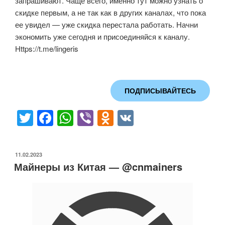
запрашивают. Чаще всего, именно тут можно узнать о
скидке первым, а не так как в других каналах, что пока
ее увидел — уже скидка перестала работать. Начни
экономить уже сегодня и присоединяйся к каналу.
Https://t.me/lingeris
ПОДПИСЫВАЙТЕСЬ
T
F
W
Vi
O
V
wi
a
h
b
d
K
tt
c
at
er
n
ОПУБЛИКОВАНО
11.02.2023
er
e
s
o
Майнеры из Китая — @cnmainers
b
A
kl
o
p
a
o
p
ss