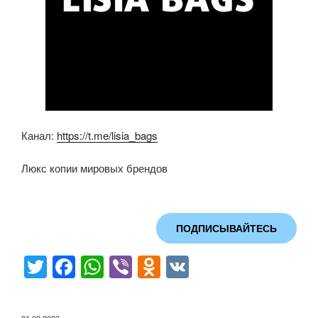
Канал:
https://t.me/lisia_bags
Люкс копии мировых брендов
ПОДПИСЫВАЙТЕСЬ
T
F
W
Vi
O
V
wi
a
h
b
d
K
tt
c
at
er
n
ОПУБЛИКОВАНО