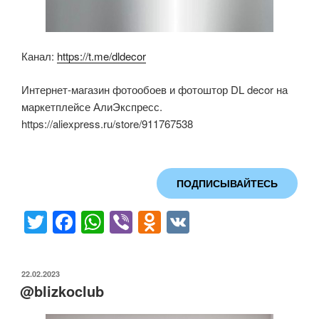
Канал:
https://t.me/dldecor
Интернет-магазин фотообоев и фотоштор DL decor на
маркетплейсе АлиЭкспресс.
https://aliexpress.ru/store/911767538
ПОДПИСЫВАЙТЕСЬ
T
F
W
Vi
O
V
wi
a
h
b
d
K
tt
c
at
er
n
ОПУБЛИКОВАНО
22.02.2023
er
e
s
o
@blizkoclub
b
A
kl