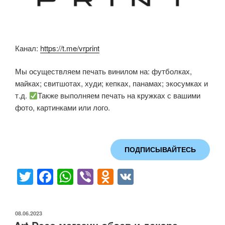
Канал:
https://t.me/vrprint
Мы осуществляем печать винилом на: футболках,
майках; свитшотах, худи; кепках, панамах; экосумках и
т.д.
Также выполняем печать на кружках с вашими
фото, картинками или лого.
ПОДПИСЫВАЙТЕСЬ
T
F
W
Vi
O
V
wi
a
h
b
d
K
tt
c
at
er
n
ОПУБЛИКОВАНО
08.06.2023