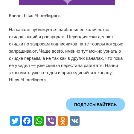
Канал:
https://t.me/lingeris
На канале публикуется наибольшее количество
скидок, акций и распродаж. Периодически делают
скидки по запросам подписчиков на те товары которые
запрашивают. Чаще всего, именно тут можно узнать о
скидке первым, а не так как в других каналах, что пока
ее увидел — уже скидка перестала работать. Начни
экономить уже сегодня и присоединяйся к каналу.
Https://t.me/lingeris
ПОДПИСЫВАЙТЕСЬ
T
F
W
Vi
O
V
wi
a
h
b
d
K