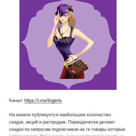
o
p
a
o
p
ss
k
ni
ki
Канал:
https://t.me/lingeris
На канале публикуется наибольшее количество
скидок, акций и распродаж. Периодически делают
скидки по запросам подписчиков на те товары которые