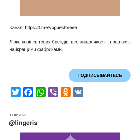
Канал:
https://t.me/voguestoreee
Люкс копії світових брендів, все вищої якості , працюю з
найкращими фабриками.
ПОДПИСЫВАЙТЕСЬ
T
F
W
Vi
O
V
wi
a
h
b
d
K
tt
c
at
er
n
ОПУБЛИКОВАНО
11.02.2023
er
e
s
o
@lingeris
b
A
kl