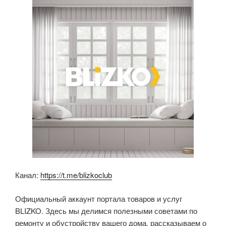
o
p
a
o
p
ss
k
ni
ki
Канал:
https://t.me/blizkoclub
Официальный аккаунт портала товаров и услуг
BLIZKO. Здесь мы делимся полезными советами по
ремонту и обустройству вашего дома, рассказываем о