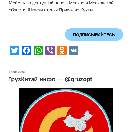
Мебель по доступной цене в Москве и Московской
области! Шкафы стенки Прихожие Кухни
ПОДПИСЫВАЙТЕСЬ
T
F
W
Vi
O
V
wi
a
h
b
d
K
tt
c
at
er
n
ОПУБЛИКОВАНО
17.02.2023
er
e
s
o
ГрузКитай инфо — @gruzopt
b
A
kl
o
p
a
o
p
ss
k
ni
ki