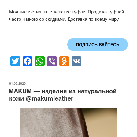
Модные и стильные женские туфли. Продажа туфлей
часто и много со скидками. Доставка по всему миру
ПОДПИСЫВАЙТЕСЬ
T
F
W
Vi
O
V
wi
a
h
b
d
K
tt
c
at
er
n
ОПУБЛИКОВАНО
01.03.2023
er
e
s
o
MAKUM — изделия из натуральной
b
A
kl
кожи @makumleather
o
p
a
o
p
ss
k
ni