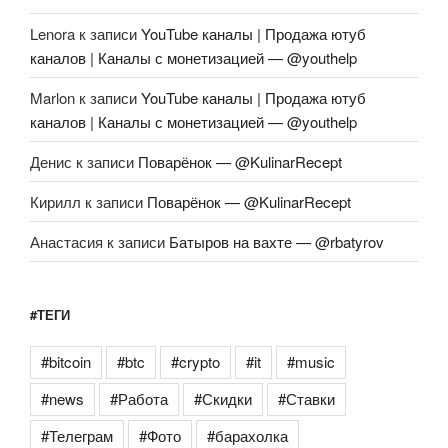
Lenora
к записи
YouTube каналы | Продажа ютуб
каналов | Каналы с монетизацией — @youthelp
Marlon
к записи
YouTube каналы | Продажа ютуб
каналов | Каналы с монетизацией — @youthelp
Денис
к записи
Поварёнок — @KulinarRecept
Кирилл
к записи
Поварёнок — @KulinarRecept
Анастасия
к записи
Батыров на вахте — @rbatyrov
#ТЕГИ
#bitcoin
#btc
#crypto
#it
#music
#news
#Работа
#Скидки
#Ставки
#Телеграм
#Фото
#барахолка