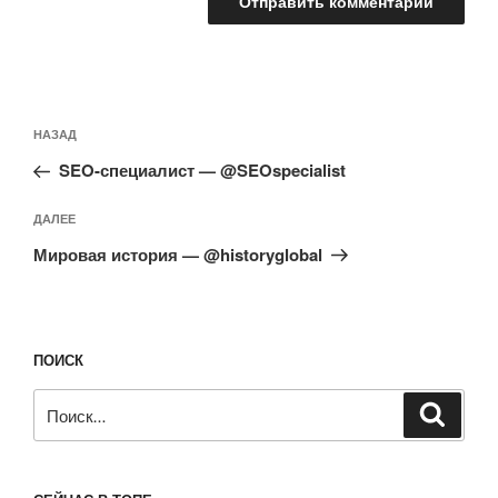
Навигация
Предыдущая
НАЗАД
по
запись:
записям
SEO-специалист — @SEOspecialist
Следующая
ДАЛЕЕ
запись
Мировая история — @historyglobal
ПОИСК
Искать:
Поиск