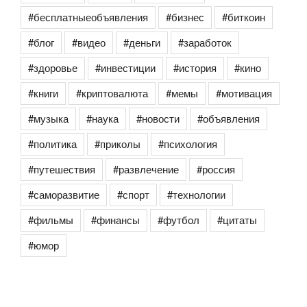
#бесплатныеобъявления
#бизнес
#биткоин
#блог
#видео
#деньги
#заработок
#здоровье
#инвестиции
#история
#кино
#книги
#криптовалюта
#мемы
#мотивация
#музыка
#наука
#новости
#объявления
#политика
#приколы
#психология
#путешествия
#развлечение
#россия
#саморазвитие
#спорт
#технологии
#фильмы
#финансы
#футбол
#цитаты
#юмор