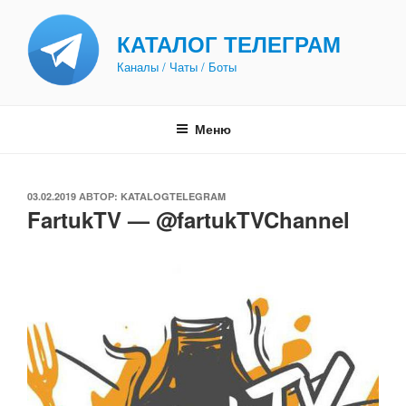
Перейти
к
КАТАЛОГ ТЕЛЕГРАМ
содержимому
Каналы / Чаты / Боты
Меню
ОПУБЛИКОВАНО
03.02.2019
АВТОР:
KATALOGTELEGRAM
FartukTV — @fartukTVChannel