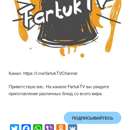
Канал: https://t.me/fartukTVChannel
Приветствую вас. На канале FartukTV вы увидите
приготовление различных блюд со всего мира.
ПОДПИСЫВАЙТЕСЬ
T
F
W
Vi
O
V