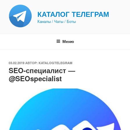
Перейти
к
КАТАЛОГ ТЕЛЕГРАМ
содержимому
Каналы / Чаты / Боты
Меню
ОПУБЛИКОВАНО
03.02.2019
АВТОР:
KATALOGTELEGRAM
SEO-специалист —
@SEOspecialist