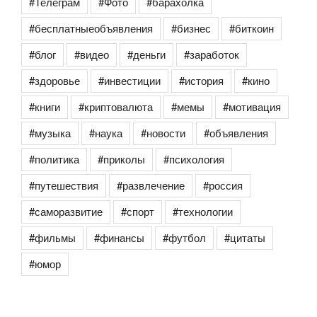
#Телеграм
#Фото
#барахолка
#бесплатныеобъявления
#бизнес
#биткоин
#блог
#видео
#деньги
#заработок
#здоровье
#инвестиции
#история
#кино
#книги
#криптовалюта
#мемы
#мотивация
#музыка
#наука
#новости
#объявления
#политика
#приколы
#психология
#путешествия
#развлечение
#россия
#саморазвитие
#спорт
#технологии
#фильмы
#финансы
#футбол
#цитаты
#юмор