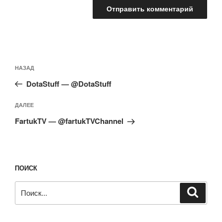
Навигация
Предыдущая
НАЗАД
по
запись:
записям
DotaStuff — @DotaStuff
Следующая
ДАЛЕЕ
запись
FartukTV — @fartukTVChannel
ПОИСК
Искать:
Поиск