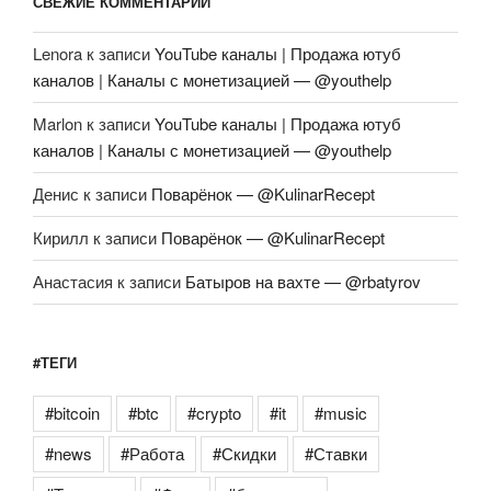
СВЕЖИЕ КОММЕНТАРИИ
Lenora
к записи
YouTube каналы | Продажа ютуб
каналов | Каналы с монетизацией — @youthelp
Marlon
к записи
YouTube каналы | Продажа ютуб
каналов | Каналы с монетизацией — @youthelp
Денис
к записи
Поварёнок — @KulinarRecept
Кирилл
к записи
Поварёнок — @KulinarRecept
Анастасия
к записи
Батыров на вахте — @rbatyrov
#ТЕГИ
#bitcoin
#btc
#crypto
#it
#music
#news
#Работа
#Скидки
#Ставки