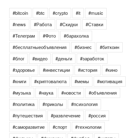
#bitcoin
#btc
#crypto
#it
#music
#news
#Работа
#Скидки
#Ставки
#Телеграм
#Фото
#барахолка
#бесплатныеобъявления
#бизнес
#биткоин
#блог
#видео
#деньги
#заработок
#здоровье
#инвестиции
#история
#кино
#книги
#криптовалюта
#мемы
#мотивация
#музыка
#наука
#новости
#объявления
#политика
#приколы
#психология
#путешествия
#развлечение
#россия
#саморазвитие
#спорт
#технологии