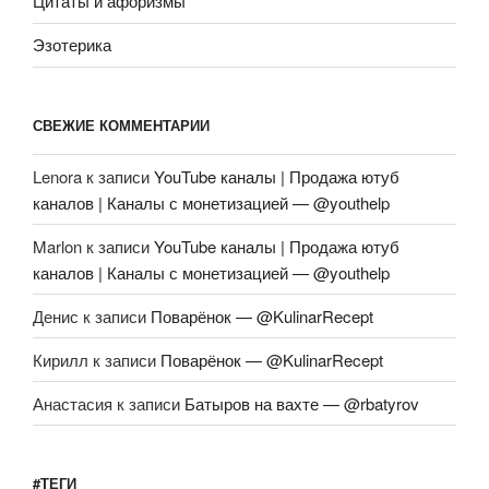
Цитаты и афоризмы
Эзотерика
СВЕЖИЕ КОММЕНТАРИИ
Lenora
к записи
YouTube каналы | Продажа ютуб
каналов | Каналы с монетизацией — @youthelp
Marlon
к записи
YouTube каналы | Продажа ютуб
каналов | Каналы с монетизацией — @youthelp
Денис
к записи
Поварёнок — @KulinarRecept
Кирилл
к записи
Поварёнок — @KulinarRecept
Анастасия
к записи
Батыров на вахте — @rbatyrov
#ТЕГИ