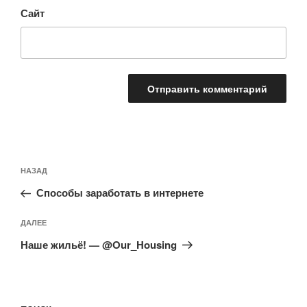
Сайт
Навигация
Предыдущая
НАЗАД
по
запись:
записям
Способы заработать в интернете
Следующая
ДАЛЕЕ
запись
Наше жильё! — @Our_Housing