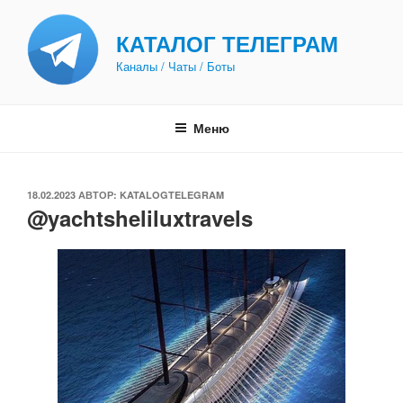
Перейти
к
КАТАЛОГ ТЕЛЕГРАМ
содержимому
Каналы / Чаты / Боты
Меню
ОПУБЛИКОВАНО
18.02.2023
АВТОР:
KATALOGTELEGRAM
@yachtsheliluxtravels