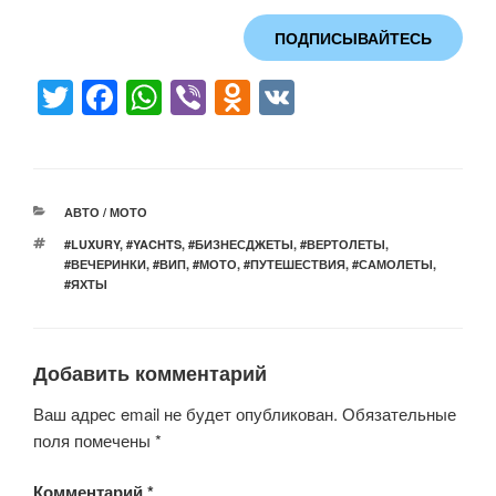
ПОДПИСЫВАЙТЕСЬ
T
F
W
Vi
O
V
wi
a
h
b
d
K
tt
c
at
er
n
er
e
s
o
РУБРИКИ
АВТО / МОТО
b
A
kl
МЕТКИ
#LUXURY
,
#YACHTS
,
#БИЗНЕСДЖЕТЫ
,
#ВЕРТОЛЕТЫ
,
o
p
a
#ВЕЧЕРИНКИ
,
#ВИП
,
#МОТО
,
#ПУТЕШЕСТВИЯ
,
#САМОЛЕТЫ
,
#ЯХТЫ
o
p
ss
k
ni
ki
Добавить комментарий
Ваш адрес email не будет опубликован.
Обязательные
поля помечены
*
Комментарий
*