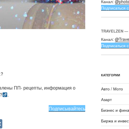
Канал:
@photo
Подписаться с
TRAVELZEN —
Канал:
@Trave
Подписаться с
.?
КАТЕГОРИИ
авлены ПП- рецепты, информация о
Авто / Мото
?
.
Азарт
Подписывайтесь
Бизнес и фин
V
Биржа и инвес