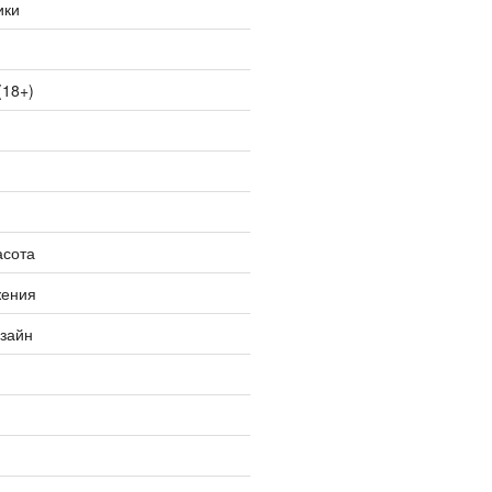
ики
(18+)
асота
жения
изайн