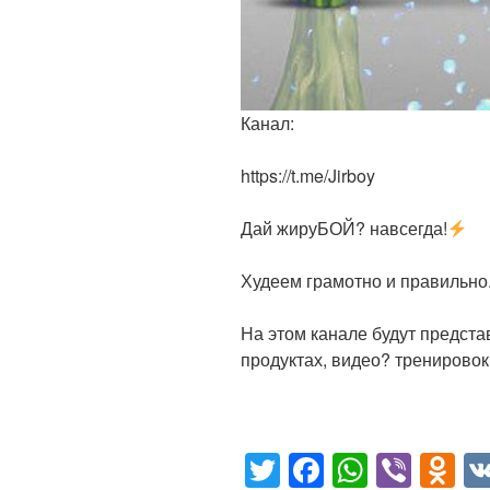
Канал:
https://t.me/Jirboy
Дай жируБОЙ? навсегда!
Худеем грамотно и правильно
На этом канале будут предст
продуктах, видео? тренировок
T
F
W
Vi
O