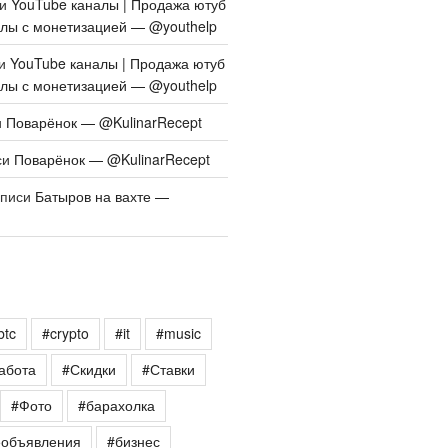
си
YouTube каналы | Продажа ютуб
алы с монетизацией — @youthelp
си
YouTube каналы | Продажа ютуб
алы с монетизацией — @youthelp
и
Поварёнок — @KulinarRecept
си
Поварёнок — @KulinarRecept
аписи
Батыров на вахте —
btc
#crypto
#it
#music
абота
#Скидки
#Ставки
#Фото
#барахолка
еобъявления
#бизнес