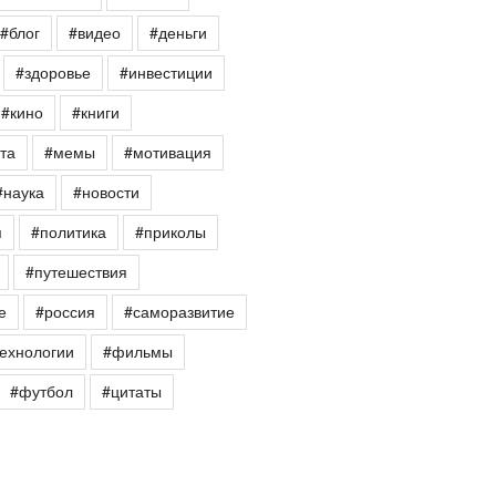
#блог
#видео
#деньги
#здоровье
#инвестиции
#кино
#книги
та
#мемы
#мотивация
#наука
#новости
я
#политика
#приколы
#путешествия
е
#россия
#саморазвитие
ехнологии
#фильмы
#футбол
#цитаты