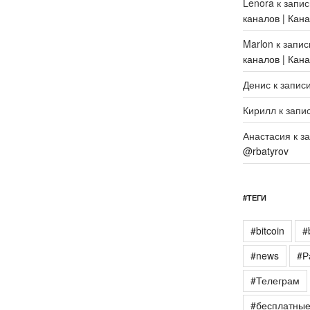
Lenora
к запи
каналов | Кан
Marlon
к запи
каналов | Кан
Денис
к запис
Кирилл
к запи
Анастасия
к з
@rbatyrov
#ТЕГИ
#bitcoin
#
#news
#Р
#Телеграм
#бесплатны