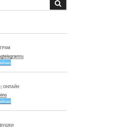
Поиск
ЕГРАМ
ogtelegramru
ейчас
 | ОНЛАЙН
kino
ейчас
ЕВУШКИ