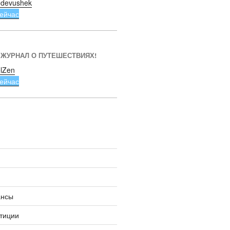
devushek
ейчас
 ЖУРНАЛ О ПУТЕШЕСТВИЯХ!
lZen
ейчас
ансы
тиции