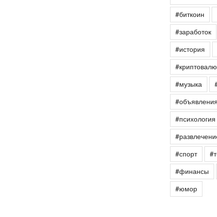
#биткоин
#заработок
#история
#криптовалю
#музыка
#объявлени
#психология
#развлечени
#спорт
#т
#финансы
#юмор