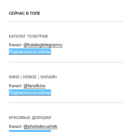
o
p
ss
k
ni
СЕЙЧАС В ТОПЕ
ki
КАТАЛОГ ТЕЛЕГРАМ
Канал:
@katalogtelegramru
Подписаться сейчас
КИНО | НОВОЕ | ОНЛАЙН
Канал:
@fanofkino
Подписаться сейчас
КРАСИВЫЕ ДЕВУШКИ
Канал:
@photodevushek