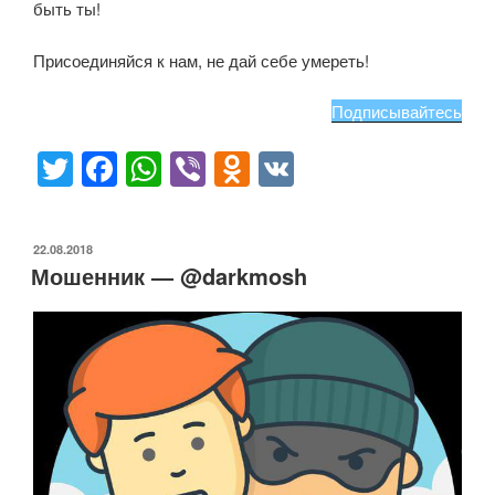
быть ты!
Присоединяйся к нам, не дай себе умереть!
Подписывайтесь
T
F
W
Vi
O
V
wi
a
h
b
d
K
tt
c
at
er
n
ОПУБЛИКОВАНО
22.08.2018
er
e
s
o
Мошенник — @darkmosh
b
A
kl
o
p
a
o
p
ss
k
ni
ki