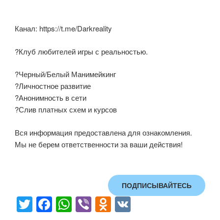
Канал: https://t.me/Darkreality
?Клуб любителей игры с реальностью.
?Черный/Белый Манимейкинг
?Личностное развитие
?Анонимность в сети
?Слив платных схем и курсов
Вся информация предоставлена для ознакомления.
Мы не берем ответственности за ваши действия!
ПОДПИСЫВАЙТЕСЬ
T
F
W
Vi
O
V