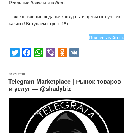
Реальные бонусы и победы!
+ эксклюзивные подарки конкурсы и призы от лучших
казино ! Вступаем строго 18+
Подписывайтесь
T
F
W
Vi
O
V
wi
a
h
b
d
K
tt
c
at
er
n
ОПУБЛИКОВАНО
31.01.2018
er
e
s
o
Telegram Marketplace | Рынок товаров
b
A
kl
и услуг — @shadybiz
o
p
a
o
p
ss
k
ni
ki