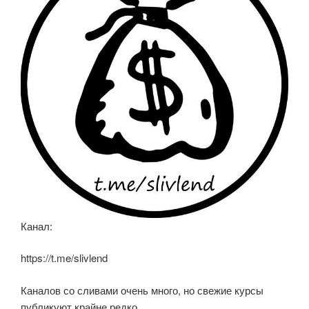
k
ni
ki
Канал:
https://t.me/slivlend
Каналов со сливами очень много, но свежие курсы
публикуют крайне редко.