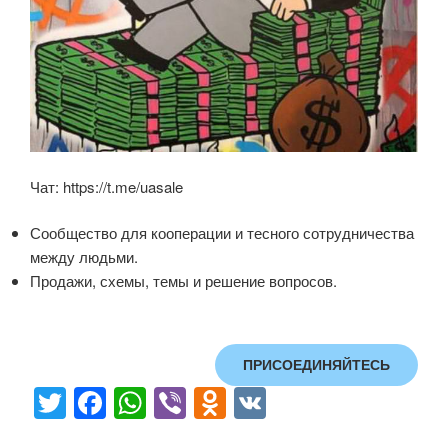
Чат: https://t.me/uasale
Сообщество для кооперации и тесного сотрудничества
между людьми.
Продажи, схемы, темы и решение вопросов.
ПРИСОЕДИНЯЙТЕСЬ
T
F
W
Vi
O
V
wi
a
h
b
d
K