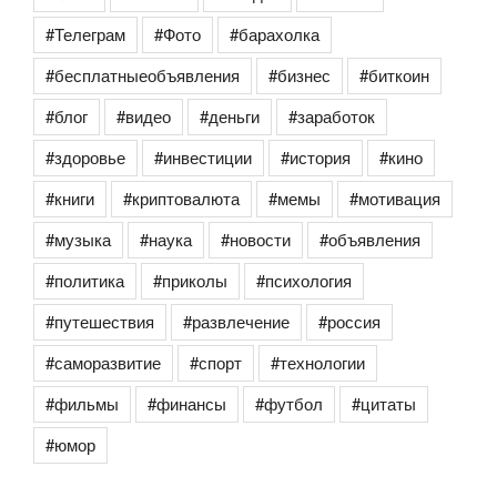
#Телеграм
#Фото
#барахолка
#бесплатныеобъявления
#бизнес
#биткоин
#блог
#видео
#деньги
#заработок
#здоровье
#инвестиции
#история
#кино
#книги
#криптовалюта
#мемы
#мотивация
#музыка
#наука
#новости
#объявления
#политика
#приколы
#психология
#путешествия
#развлечение
#россия
#саморазвитие
#спорт
#технологии
#фильмы
#финансы
#футбол
#цитаты
#юмор