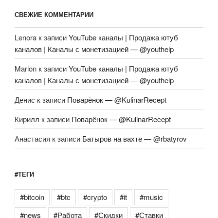
СВЕЖИЕ КОММЕНТАРИИ
Lenora
к записи
YouTube каналы | Продажа ютуб
каналов | Каналы с монетизацией — @youthelp
Marlon
к записи
YouTube каналы | Продажа ютуб
каналов | Каналы с монетизацией — @youthelp
Денис
к записи
Поварёнок — @KulinarRecept
Кирилл
к записи
Поварёнок — @KulinarRecept
Анастасия
к записи
Батыров на вахте — @rbatyrov
#ТЕГИ
#bitcoin
#btc
#crypto
#it
#music
#news
#Работа
#Скидки
#Ставки