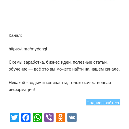
Канал:
https://t.me/mydengi
Схемы заработка, бизнес идеи, полезные статьи,
обучение — всё это вы можете найти на нашем канале.
Никакой «воды» и копипасты, только качественная
информация!
Подписывайтесь
T
F
W
Vi
O
V
wi
a
h
b
d
K