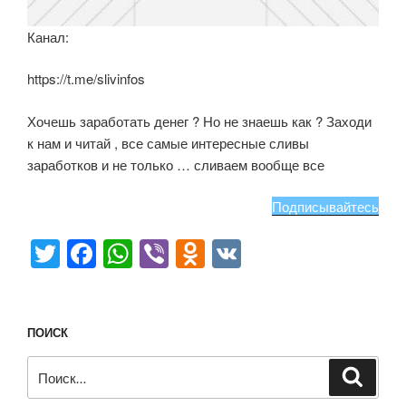
Канал:
https://t.me/slivinfos
Хочешь заработать денег ? Но не знаешь как ? Заходи
к нам и читай , все самые интересные сливы
заработков и не только … сливаем вообще все
Подписывайтесь
T
F
W
Vi
O
V
wi
a
h
b
d
K
tt
c
at
er
n
er
e
s
o
ПОИСК
b
A
kl
Искать:
Поиск
o
p
a