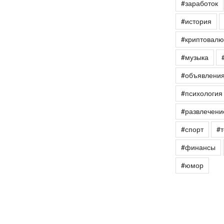
#заработок
#история
#криптовалю
#музыка
#объявлени
#психология
#развлечени
#спорт
#т
#финансы
#юмор