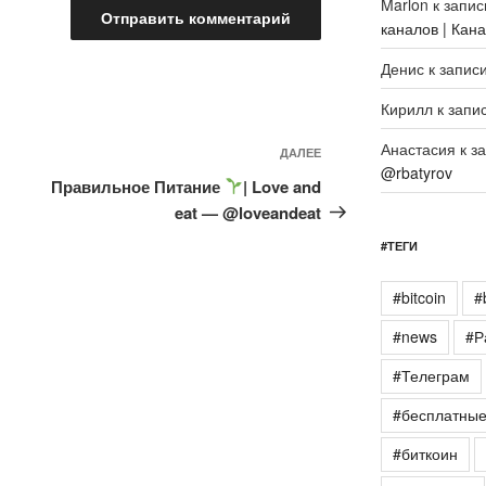
Marlon
к запи
каналов | Кан
Денис
к запис
Кирилл
к запи
Анастасия
к з
Следующая
ДАЛЕЕ
@rbatyrov
запись
Правильное Питание
| Love and
eat — @loveandeat
#ТЕГИ
#bitcoin
#
#news
#Р
#Телеграм
#бесплатны
#биткоин