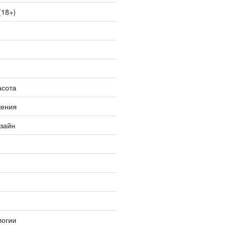
(18+)
асота
жения
изайн
логии