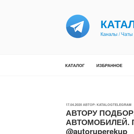
Перейти
к
содержимому
КАТА
Каналы / Чаты 
КАТАЛОГ
ИЗБРАННОЕ
ОПУБЛИКОВАНО
17.04.2020
АВТОР:
KATALOGTELEGRAM
АВТОРУ ПОДБОР
АВТОМОБИЛЕЙ. 
@autoruperekup