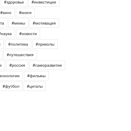
#здоровье
#инвестиции
#кино
#книги
та
#мемы
#мотивация
#наука
#новости
я
#политика
#приколы
#путешествия
е
#россия
#саморазвитие
ехнологии
#фильмы
#футбол
#цитаты