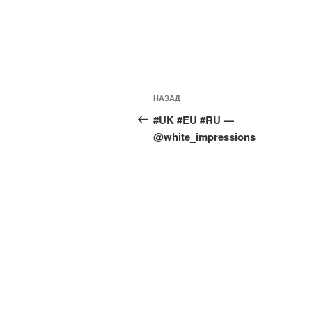
Навигация
Предыдущая
НАЗАД
по
запись:
#UK #EU #RU —
записям
@white_impressions