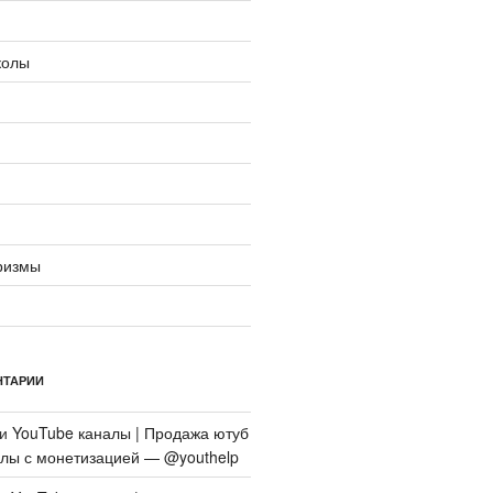
колы
ризмы
НТАРИИ
си
YouTube каналы | Продажа ютуб
алы с монетизацией — @youthelp