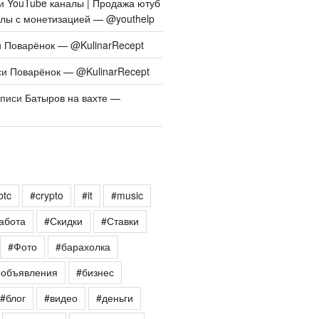
си
YouTube каналы | Продажа ютуб
алы с монетизацией — @youthelp
и
Поварёнок — @KulinarRecept
си
Поварёнок — @KulinarRecept
аписи
Батыров на вахте —
btc
#crypto
#it
#music
абота
#Скидки
#Ставки
#Фото
#барахолка
еобъявления
#бизнес
#блог
#видео
#деньги