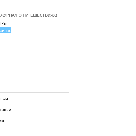
 ЖУРНАЛ О ПУТЕШЕСТВИЯХ!
lZen
ейчас
ансы
тиции
ики