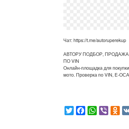
Чат: https://t.me/autoruperekup
АВТОРУ ПОДБОР, ПРОДАЖА
ПО VIN
Онлайн-площадка для покупки
мото. Проверка по VIN, E-ОС
T
F
W
Vi
O
wi
a
h
b
d
tt
c
at
er
n