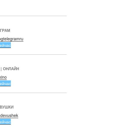
ЕГРАМ
ogtelegramru
ейчас
 | ОНЛАЙН
kino
ейчас
ЕВУШКИ
devushek
ейчас