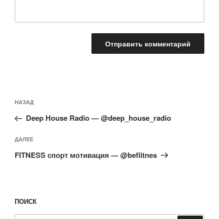
Навигация
Предыдущая
НАЗАД
по
запись:
записям
Deep House Radio — @deep_house_radio
Следующая
ДАЛЕЕ
запись
FITNESS спорт мотивация — @befiitnes
ПОИСК