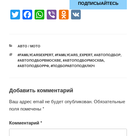
ПОДПИСЫАЙТЕСЬ
T
F
W
Vi
O
V
wi
a
h
b
d
K
tt
c
at
er
n
er
e
s
o
РУБРИКИ
АВТО / МОТО
b
A
kl
МЕТКИ
#FAMILYCARSEXPERT
,
#FAMILYCARS_EXPERT
,
#АВТОПОДБОР
,
o
p
a
#АВТОПОДБОРВМОСКВЕ
,
#АВТОПОДБОРМОСКВА
,
#АВТОПОДБОРРФ
,
#ПОДБОРАВТОПОДКЛЮЧ
o
p
ss
k
ni
ki
Добавить комментарий
Ваш адрес email не будет опубликован.
Обязательные
поля помечены
*
Комментарий
*