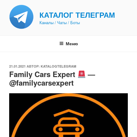
Перейти
к
КАТАЛОГ ТЕЛЕГРАМ
содержимому
Каналы / Чаты / Боты
Меню
ОПУБЛИКОВАНО
21.01.2021
АВТОР:
KATALOGTELEGRAM
Family Cars Expert
—
@familycarsexpert