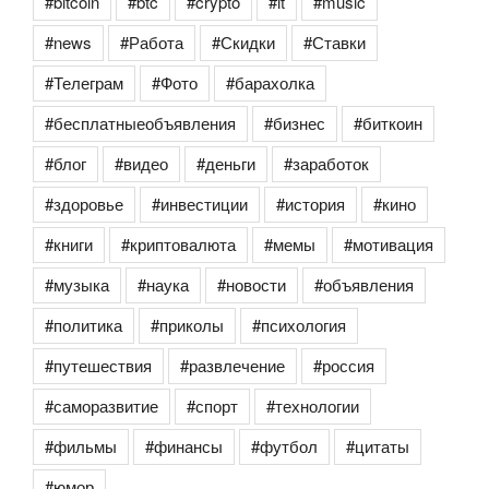
#bitcoin
#btc
#crypto
#it
#music
#news
#Работа
#Скидки
#Ставки
#Телеграм
#Фото
#барахолка
#бесплатныеобъявления
#бизнес
#биткоин
#блог
#видео
#деньги
#заработок
#здоровье
#инвестиции
#история
#кино
#книги
#криптовалюта
#мемы
#мотивация
#музыка
#наука
#новости
#объявления
#политика
#приколы
#психология
#путешествия
#развлечение
#россия
#саморазвитие
#спорт
#технологии
#фильмы
#финансы
#футбол
#цитаты
#юмор