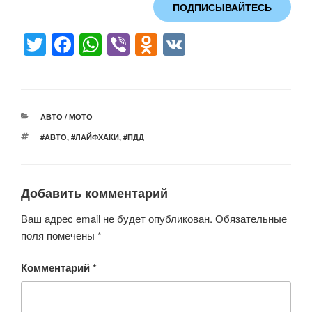
ПОДПИСЫВАЙТЕСЬ
T
F
W
Vi
O
V
wi
a
h
b
d
K
tt
c
at
er
n
er
e
s
o
РУБРИКИ
АВТО / МОТО
b
A
kl
МЕТКИ
#АВТО
,
#ЛАЙФХАКИ
,
#ПДД
o
p
a
o
p
ss
Добавить комментарий
k
ni
ki
Ваш адрес email не будет опубликован.
Обязательные
поля помечены
*
Комментарий
*