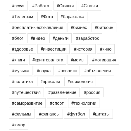
#news
#Работа
#Скидки
#Ставки
#Телеграм
#Фото
#барахолка
#бесплатныеобъявления
#бизнес
#биткоин
#блог
#видео
#деньги
#заработок
#здоровье
#инвестиции
#история
#кино
#книги
#криптовалюта
#мемы
#мотивация
#музыка
#наука
#новости
#объявления
#политика
#приколы
#психология
#путешествия
#развлечение
#россия
#саморазвитие
#спорт
#технологии
#фильмы
#финансы
#футбол
#цитаты
#юмор