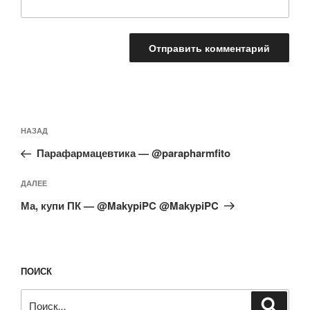
Навигация
Предыдущая
НАЗАД
по
запись:
записям
Парафармацевтика — @parapharmfito
Следующая
ДАЛЕЕ
запись
Ма, купи ПК — @MakypiPC @MakypiPC
ПОИСК
Искать:
Поиск