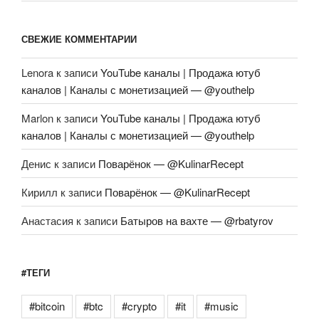
СВЕЖИЕ КОММЕНТАРИИ
Lenora
к записи
YouTube каналы | Продажа ютуб
каналов | Каналы с монетизацией — @youthelp
Marlon
к записи
YouTube каналы | Продажа ютуб
каналов | Каналы с монетизацией — @youthelp
Денис
к записи
Поварёнок — @KulinarRecept
Кирилл
к записи
Поварёнок — @KulinarRecept
Анастасия
к записи
Батыров на вахте — @rbatyrov
#ТЕГИ
#bitcoin
#btc
#crypto
#it
#music