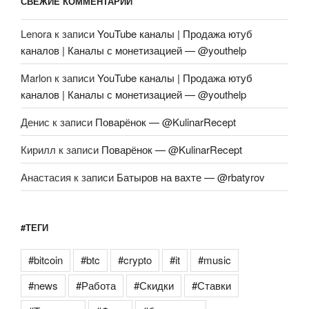
СВЕЖИЕ КОММЕНТАРИИ
Lenora
к записи
YouTube каналы | Продажа ютуб
каналов | Каналы с монетизацией — @youthelp
Marlon
к записи
YouTube каналы | Продажа ютуб
каналов | Каналы с монетизацией — @youthelp
Денис
к записи
Поварёнок — @KulinarRecept
Кирилл
к записи
Поварёнок — @KulinarRecept
Анастасия
к записи
Батыров на вахте — @rbatyrov
#ТЕГИ
#bitcoin
#btc
#crypto
#it
#music
#news
#Работа
#Скидки
#Ставки