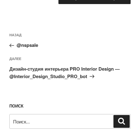
Навигация
Предыдущая
НАЗАД
по
запись:
записям
@nspsale
Следующая
ДАЛЕЕ
запись
Дизайн-студия интерьера PRO Interior Design —
@Interior_Design_Studio_PRO_bot
ПОИСК
Искать:
Поиск