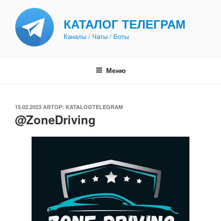
Перейти
к
КАТАЛОГ ТЕЛЕГРАМ
содержимому
Каналы / Чаты / Боты
Меню
ОПУБЛИКОВАНО
15.02.2023
АВТОР:
KATALOGTELEGRAM
@ZoneDriving