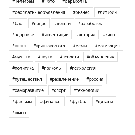
#Телеграм
#Фото
#барахолка
#бесплатныеобъявления
#бизнес
#биткоин
#блог
#видео
#деньги
#заработок
#здоровье
#инвестиции
#история
#кино
#книги
#криптовалюта
#мемы
#мотивация
#музыка
#наука
#новости
#объявления
#политика
#приколы
#психология
#путешествия
#развлечение
#россия
#саморазвитие
#спорт
#технологии
#фильмы
#финансы
#футбол
#цитаты
#юмор