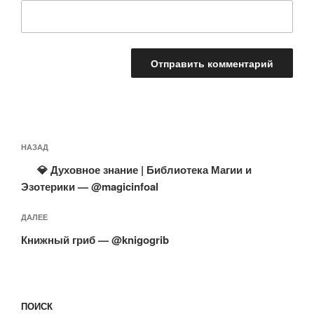
Навигация
Предыдущая
НАЗАД
по
запись:
записям
💎 Духовное знание | Библиотека Магии и
Эзотерики — @magicinfoal
Следующая
ДАЛЕЕ
запись
Книжный гриб — @knigogrib
ПОИСК