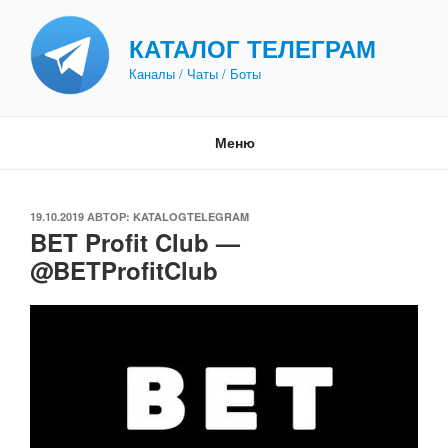
Перейти
к
КАТАЛОГ ТЕЛЕГРАМ
содержимому
Каналы / Чаты / Боты
Меню
ОПУБЛИКОВАНО
19.10.2019
АВТОР:
KATALOGTELEGRAM
BET Profit Club —
@BETProfitClub