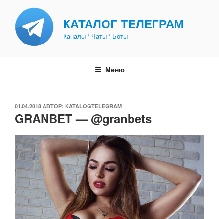
Перейти
к
КАТАЛОГ ТЕЛЕГРАМ
содержимому
Каналы / Чаты / Боты
Меню
ОПУБЛИКОВАНО
01.04.2018
АВТОР:
KATALOGTELEGRAM
GRANBET — @granbets