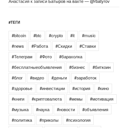
Анастасия
к записи
Батыров на вахте — @rbatyrov
#ТЕГИ
#bitcoin
#btc
#crypto
#it
#music
#news
#Работа
#Скидки
#Ставки
#Телеграм
#Фото
#барахолка
#бесплатныеобъявления
#бизнес
#биткоин
#блог
#видео
#деньги
#заработок
#здоровье
#инвестиции
#история
#кино
#книги
#криптовалюта
#мемы
#мотивация
#музыка
#наука
#новости
#объявления
#политика
#приколы
#психология