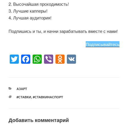
2. Высочайшая проходимость!
3. Лучшие капперы!
4. Лучшая аудитория!
Подпишись и ты, и начни зарабатывать вместе с нами!
Подписывайтесь
T
F
W
Vi
O
V
wi
a
h
b
d
K
tt
c
at
er
n
er
e
s
o
РУБРИКИ
АЗАРТ
b
A
kl
МЕТКИ
#СТАВКИ
,
#СТАВКИНАСПОРТ
o
p
a
o
p
ss
Добавить комментарий
k
ni