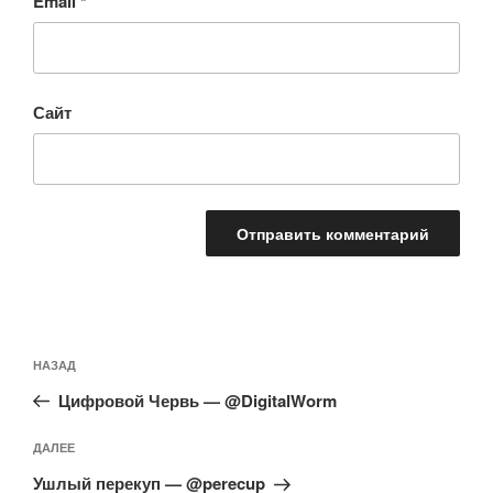
Email
*
Сайт
Навигация
Предыдущая
НАЗАД
по
запись:
записям
Цифровой Червь — @DigitalWorm
Следующая
ДАЛЕЕ
запись
Ушлый перекуп — @perecup