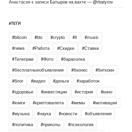
Анастасия
к записи
Батыров на вахте — @rbatyrov
#ТЕГИ
#bitcoin
#btc
#crypto
#it
#music
#news
#Работа
#Скидки
#Ставки
#Телеграм
#Фото
#барахолка
#бесплатныеобъявления
#бизнес
#биткоин
#блог
#видео
#деньги
#заработок
#здоровье
#инвестиции
#история
#кино
#книги
#криптовалюта
#мемы
#мотивация
#музыка
#наука
#новости
#объявления
#политика
#приколы
#психология