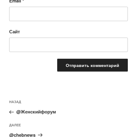
Email
*
Сайт
Навигация
Предыдущая
НАЗАД
по
запись:
записям
@Женскийфорум
Следующая
ДАЛЕЕ
запись
@chebnews