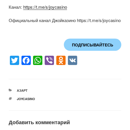
Канал:
https://t.me/s/joycasino
Официальный канал Джойказино https://t.me/s/joycasino
ПОДПИСЫВАЙТЕСЬ
T
F
W
Vi
O
V
wi
a
h
b
d
K
tt
c
at
er
n
er
e
s
o
РУБРИКИ
АЗАРТ
b
A
kl
МЕТКИ
JOYCASINO
o
p
a
o
p
ss
Добавить комментарий
k
ni