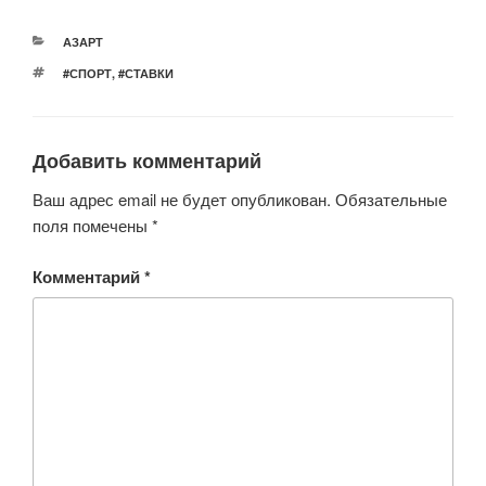
er
e
s
o
РУБРИКИ
АЗАРТ
b
A
kl
МЕТКИ
#СПОРТ
,
#СТАВКИ
o
p
a
o
p
ss
Добавить комментарий
k
ni
ki
Ваш адрес email не будет опубликован.
Обязательные
поля помечены
*
Комментарий
*