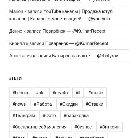
Marlon
к записи
YouTube каналы | Продажа ютуб
каналов | Каналы с монетизацией — @youthelp
Денис
к записи
Поварёнок — @KulinarRecept
Кирилл
к записи
Поварёнок — @KulinarRecept
Анастасия
к записи
Батыров на вахте — @rbatyrov
#ТЕГИ
#bitcoin
#btc
#crypto
#it
#music
#news
#Работа
#Скидки
#Ставки
#Телеграм
#Фото
#барахолка
#бесплатныеобъявления
#бизнес
#биткоин
#блог
#видео
#деньги
#заработок