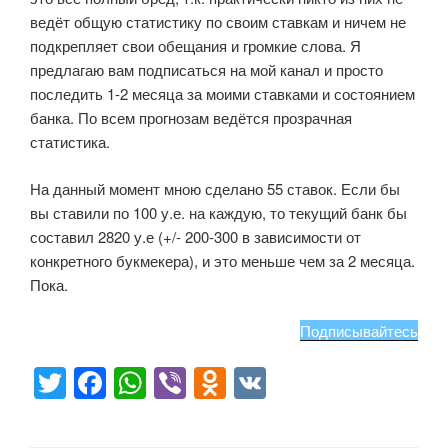
ведёт общую статистику по своим ставкам и ничем не
подкрепляет свои обещания и громкие слова. Я
предлагаю вам подписаться на мой канал и просто
последить 1-2 месяца за моими ставками и состоянием
банка. По всем прогнозам ведётся прозрачная
статистика.
На данный момент мною сделано 55 ставок. Если бы
вы ставили по 100 у.е. на каждую, то текущий банк бы
составил 2820 у.е (+/- 200-300 в зависимости от
конкретного букмекера), и это меньше чем за 2 месяца.
Пока.
Подписывайтесь
T
F
W
Vi
O
V
wi
a
h
b
d
K
tt
c
at
er
n