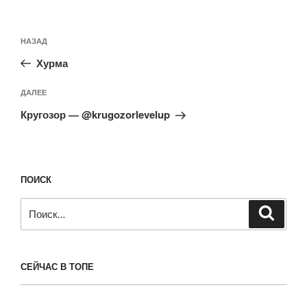
Навигация
Предыдущая
НАЗАД
по
запись:
записям
Хурма
Следующая
ДАЛЕЕ
запись
Кругозор — @krugozorlevelup
ПОИСК
Искать:
Поиск
СЕЙЧАС В ТОПЕ