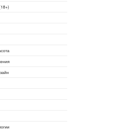
(18+)
асота
жения
изайн
логии