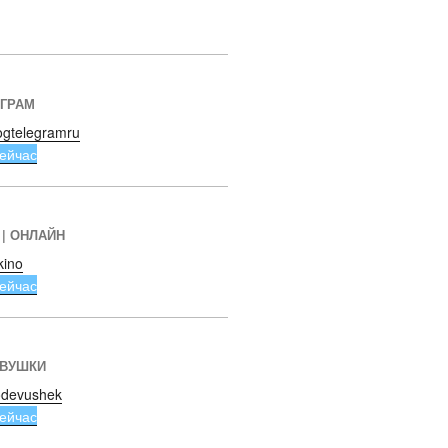
ЕГРАМ
ogtelegramru
ейчас
 | ОНЛАЙН
kino
ейчас
ЕВУШКИ
devushek
ейчас