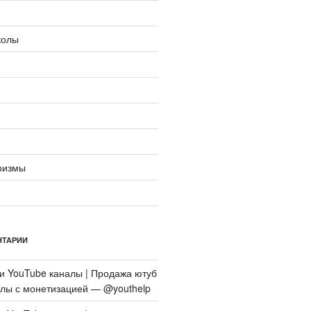
колы
ризмы
НТАРИИ
си
YouTube каналы | Продажа ютуб
алы с монетизацией — @youthelp