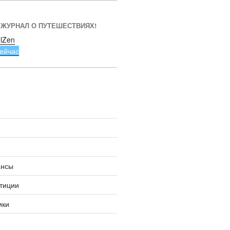
 ЖУРНАЛ О ПУТЕШЕСТВИЯХ!
lZen
ейчас
ансы
тиции
ики