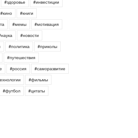
#здоровье
#инвестиции
#кино
#книги
та
#мемы
#мотивация
#наука
#новости
я
#политика
#приколы
#путешествия
е
#россия
#саморазвитие
ехнологии
#фильмы
#футбол
#цитаты