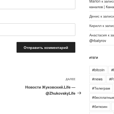
Marlon
к запи
каналов | Кан
Денис
к запис
Кирилл
к запи
Анастасия
к з
@rbatyrov
#ТЕГИ
#bitcoin
#
#news
#Р
Следующая
ДАЛЕЕ
запись
Новости Жуковский.Life —
#Телеграм
@ZhukovskyLife
#бесплатны
#биткоин