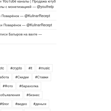
си
YouTube каналы | Продажа ютуб
алы с монетизацией — @youthelp
и
Поварёнок — @KulinarRecept
си
Поварёнок — @KulinarRecept
аписи
Батыров на вахте —
btc
#crypto
#it
#music
абота
#Скидки
#Ставки
#Фото
#барахолка
еобъявления
#бизнес
#блог
#видео
#деньги