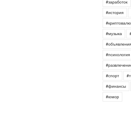
#заработок
#история
#криптовалю
#музыка
#объявлени
#психология
#развлечени
#спорт
#т
#финансы
#юмор