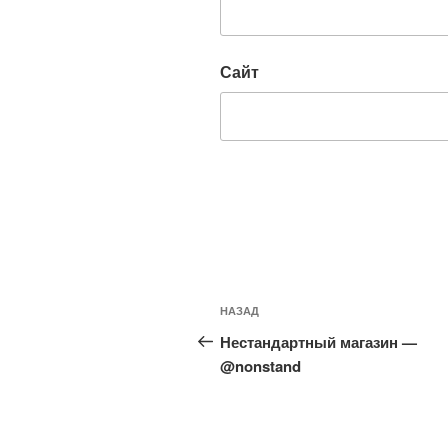
Сайт
Навигация
Предыдущая
НАЗАД
по
запись:
Нестандартный магазин —
записям
@nonstand