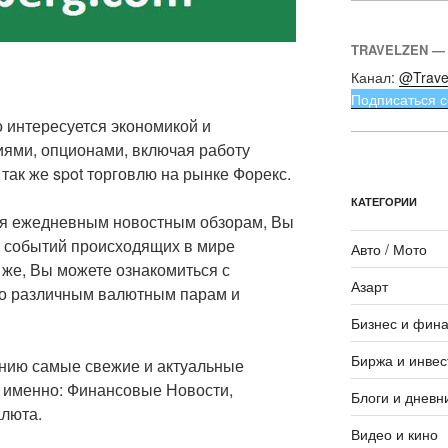
TRAVELZEN —
Канал:
@Trave
Подписаться с
о интересуется экономикой и
ями, опционами, включая работу
так же spot торговлю на рынке Форекс.
КАТЕГОРИИ
ря ежедневным новостным обзорам, Вы
х событий происходящих в мире
Авто / Мото
 же, Вы можете ознакомиться с
Азарт
по различным валютным парам и
Бизнес и фин
Биржа и инвес
ию самые свежие и актуальные
а именно: Финансовые Новости,
Блоги и дневн
люта.
Видео и кино