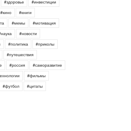
#здоровье
#инвестиции
#кино
#книги
та
#мемы
#мотивация
#наука
#новости
я
#политика
#приколы
#путешествия
е
#россия
#саморазвитие
ехнологии
#фильмы
#футбол
#цитаты