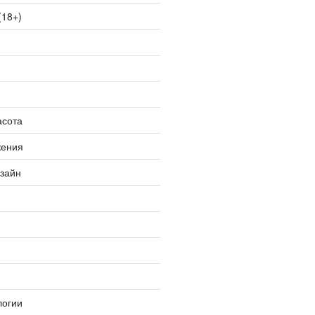
(18+)
асота
жения
изайн
логии