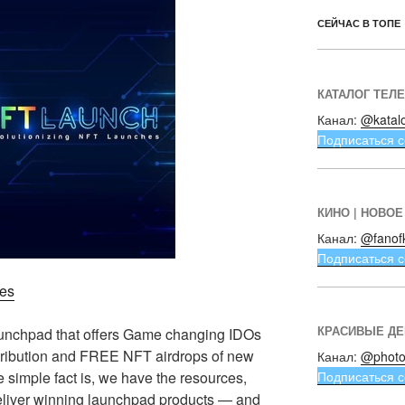
СЕЙЧАС В ТОПЕ
КАТАЛОГ ТЕЛ
Канал:
@katal
Подписаться с
КИНО | НОВОЕ
Канал:
@fanof
Подписаться с
hes
КРАСИВЫЕ Д
unchpad that offers Game changing IDOs
stribution and FREE NFT airdrops of new
Канал:
@photo
Подписаться с
simple fact is, we have the resources,
liver winning launchpad products — and