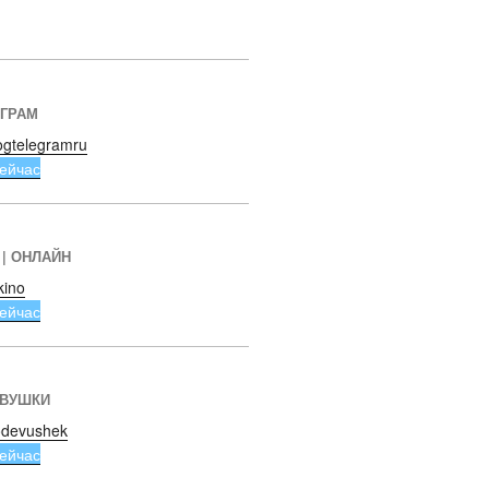
ЕГРАМ
ogtelegramru
ейчас
 | ОНЛАЙН
kino
ейчас
ЕВУШКИ
devushek
ейчас