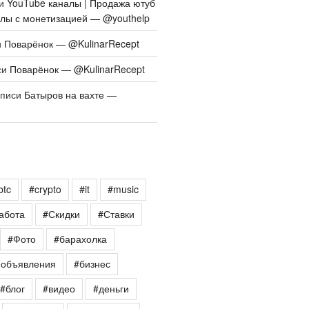
си
YouTube каналы | Продажа ютуб
алы с монетизацией — @youthelp
и
Поварёнок — @KulinarRecept
си
Поварёнок — @KulinarRecept
аписи
Батыров на вахте —
btc
#crypto
#it
#music
абота
#Скидки
#Ставки
#Фото
#барахолка
еобъявления
#бизнес
#блог
#видео
#деньги