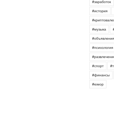
#заработок
#история
#криптовалю
#музыка
#объявлени
#психология
#развлечени
#спорт
#т
#финансы
#юмор