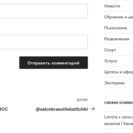
Новости
Обучение и ш
Психология
Развлечения
Спорт
Услуги
Цитаты и афо
Эзотерика
Следующая
ДАЛЕЕ
СВЕЖИЕ КОММЕ
запись
MOC
@salonkrasotitekstilchiki
Lenora
к запи
каналов | Кан