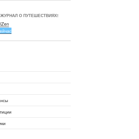
 ЖУРНАЛ О ПУТЕШЕСТВИЯХ!
lZen
ейчас
ансы
тиции
ики