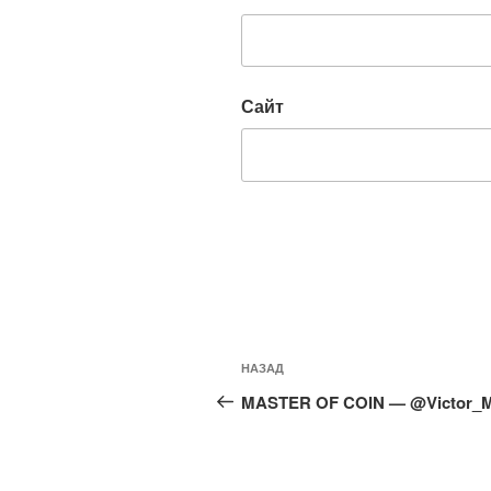
Сайт
Навигация
Предыдущая
НАЗАД
по
запись:
MASTER OF COIN — @Victor_
записям