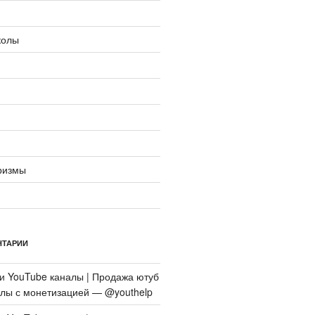
колы
ризмы
НТАРИИ
си
YouTube каналы | Продажа ютуб
алы с монетизацией — @youthelp