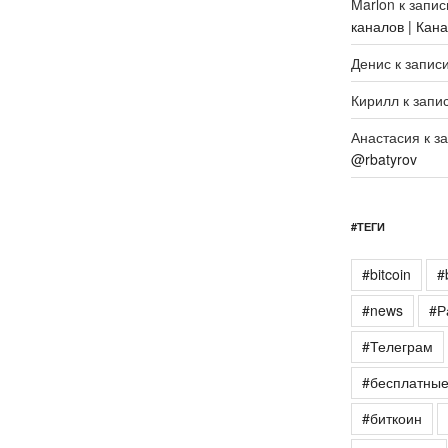
Marlon
к запи
каналов | Кан
Денис
к запис
Кирилл
к запи
Анастасия
к з
@rbatyrov
#ТЕГИ
#bitcoin
#
#news
#Р
#Телеграм
#бесплатны
#биткоин