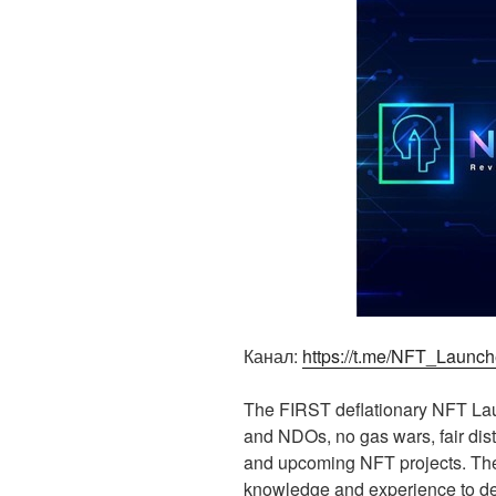
Канал:
https://t.me/NFT_Launc
The FIRST deflationary NFT La
and NDOs, no gas wars, fair di
and upcoming NFT projects. The 
knowledge and experience to de