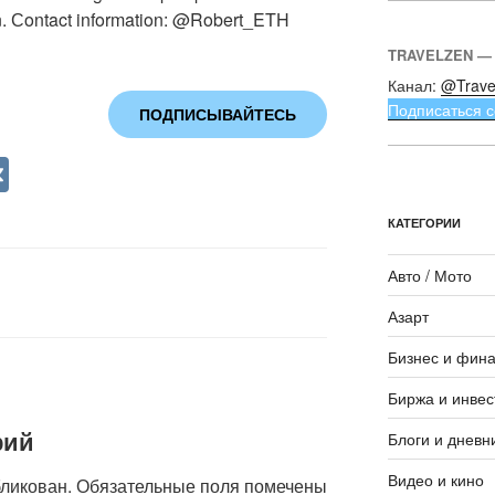
n. Сontact information: @Robert_ETH
TRAVELZEN —
Канал:
@Trave
Подписаться с
ПОДПИСЫВАЙТЕСЬ
V
K
КАТЕГОРИИ
Авто / Мото
Азарт
Бизнес и фин
Биржа и инвес
рий
Блоги и дневн
Видео и кино
бликован.
Обязательные поля помечены