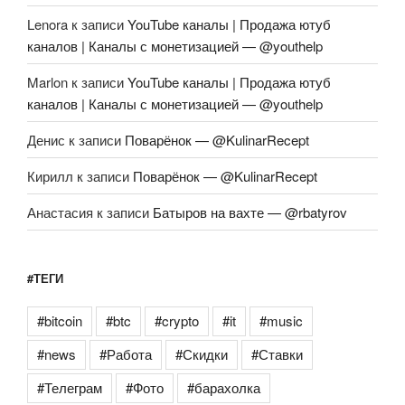
Lenora
к записи
YouTube каналы | Продажа ютуб
каналов | Каналы с монетизацией — @youthelp
Marlon
к записи
YouTube каналы | Продажа ютуб
каналов | Каналы с монетизацией — @youthelp
Денис
к записи
Поварёнок — @KulinarRecept
Кирилл
к записи
Поварёнок — @KulinarRecept
Анастасия
к записи
Батыров на вахте — @rbatyrov
#ТЕГИ
#bitcoin
#btc
#crypto
#it
#music
#news
#Работа
#Скидки
#Ставки
#Телеграм
#Фото
#барахолка