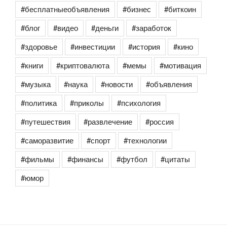
#бесплатныеобъявления
#бизнес
#биткоин
#блог
#видео
#деньги
#заработок
#здоровье
#инвестиции
#история
#кино
#книги
#криптовалюта
#мемы
#мотивация
#музыка
#наука
#новости
#объявления
#политика
#приколы
#психология
#путешествия
#развлечение
#россия
#саморазвитие
#спорт
#технологии
#фильмы
#финансы
#футбол
#цитаты
#юмор