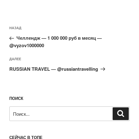
Навигация
Предыдущая
НАЗАД
по
запись:
записям
Челлендж — 1 000 000 руб в месяц —
@vyzov1000000
Следующая
ДАЛЕЕ
запись
RUSSIAN TRAVEL — @russiantravelling
ПОИСК
Искать:
Поиск
СЕЙЧАС В ТОПЕ