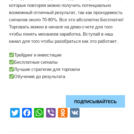
которые повторяя можно получить потенциально
возможный отличный результат, так как проходимость
сигналов около 70-80%. Все это абсолютно Бесплатно!
Торговать можно в начале на демо-счете для того
чтобы понять механизм заработка. Вступай в наш
канал для того чтобы разобраться как это работает.
Трейдинг и инвестиции
Бесплатные сигналы
Лучшие стратегии для торговли
Обучение до результата
ПОДПИСЫВАЙТЕСЬ
T
F
W
Vi
O
V
wi
a
h
b
d
K
tt
c
at
er
n