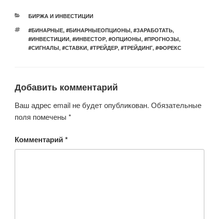
er
e
s
o
РУБРИКИ
БИРЖА И ИНВЕСТИЦИИ
b
A
kl
МЕТКИ
#БИНАРНЫЕ
,
#БИНАРНЫЕОПЦИОНЫ
,
#ЗАРАБОТАТЬ
,
o
p
a
#ИНВЕСТИЦИИ
,
#ИНВЕСТОР
,
#ОПЦИОНЫ
,
#ПРОГНОЗЫ
,
#СИГНАЛЫ
,
#СТАВКИ
,
#ТРЕЙДЕР
,
#ТРЕЙДИНГ
,
#ФОРЕКС
o
p
ss
k
ni
ki
Добавить комментарий
Ваш адрес email не будет опубликован.
Обязательные
поля помечены
*
Комментарий
*