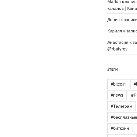
Marlon
к запи
каналов | Кан
Денис
к запис
Кирилл
к запи
Анастасия
к з
@rbatyrov
#ТЕГИ
#bitcoin
#
#news
#Р
#Телеграм
#бесплатны
#биткоин