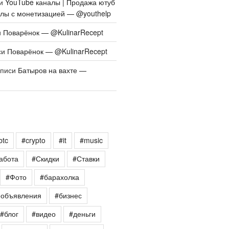
си
YouTube каналы | Продажа ютуб
алы с монетизацией — @youthelp
и
Поварёнок — @KulinarRecept
си
Поварёнок — @KulinarRecept
аписи
Батыров на вахте —
btc
#crypto
#it
#music
абота
#Скидки
#Ставки
#Фото
#барахолка
еобъявления
#бизнес
#блог
#видео
#деньги