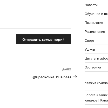
Новости
Обучение и ш
Психология
Развлечения
Спорт
Услуги
Цитаты и афо
Эзотерика
Следующая
ДАЛЕЕ
запись
@upackovka_business
СВЕЖИЕ КОММЕ
Lenora
к запи
каналов | Кан