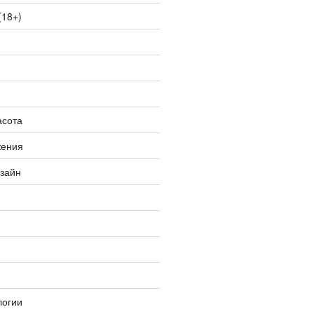
(18+)
асота
жения
изайн
логии