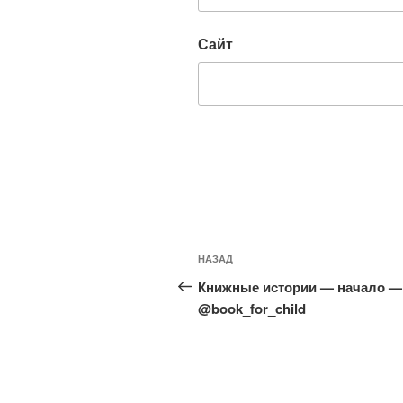
Сайт
Навигация
Предыдущая
НАЗАД
по
запись:
Книжные истории — начало —
записям
@book_for_child