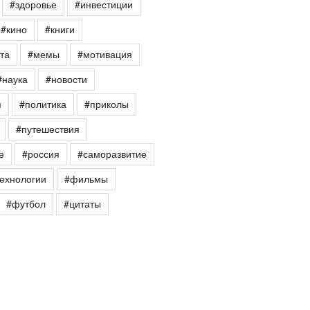
#здоровье
#инвестиции
#кино
#книги
та
#мемы
#мотивация
#наука
#новости
я
#политика
#приколы
#путешествия
е
#россия
#саморазвитие
ехнологии
#фильмы
#футбол
#цитаты