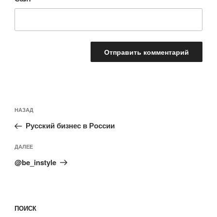
Навигация
Предыдущая
НАЗАД
по
запись:
записям
Русский бизнес в России
Следующая
ДАЛЕЕ
запись
@be_instyle
ПОИСК