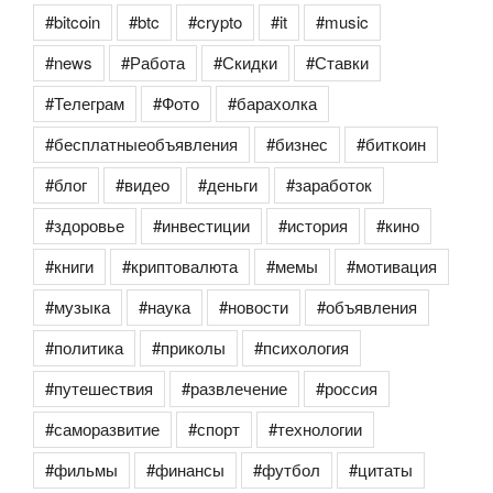
#bitcoin
#btc
#crypto
#it
#music
#news
#Работа
#Скидки
#Ставки
#Телеграм
#Фото
#барахолка
#бесплатныеобъявления
#бизнес
#биткоин
#блог
#видео
#деньги
#заработок
#здоровье
#инвестиции
#история
#кино
#книги
#криптовалюта
#мемы
#мотивация
#музыка
#наука
#новости
#объявления
#политика
#приколы
#психология
#путешествия
#развлечение
#россия
#саморазвитие
#спорт
#технологии
#фильмы
#финансы
#футбол
#цитаты