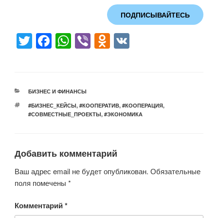
ПОДПИСЫВАЙТЕСЬ
T
F
W
Vi
O
V
wi
a
h
b
d
K
tt
c
at
er
n
er
e
s
o
РУБРИКИ
БИЗНЕС И ФИНАНСЫ
b
A
kl
МЕТКИ
#БИЗНЕС_КЕЙСЫ
,
#КООПЕРАТИВ
,
#КООПЕРАЦИЯ
,
o
p
a
#СОВМЕСТНЫЕ_ПРОЕКТЫ
,
#ЭКОНОМИКА
o
p
ss
k
ni
Добавить комментарий
ki
Ваш адрес email не будет опубликован.
Обязательные
поля помечены
*
Комментарий
*