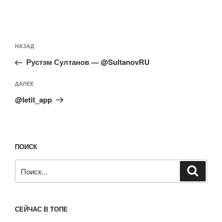
Навигация
Предыдущая
НАЗАД
по
запись:
записям
Рустэм Султанов — @SultanovRU
Следующая
ДАЛЕЕ
запись
@letit_app
ПОИСК
Искать:
Поиск
СЕЙЧАС В ТОПЕ