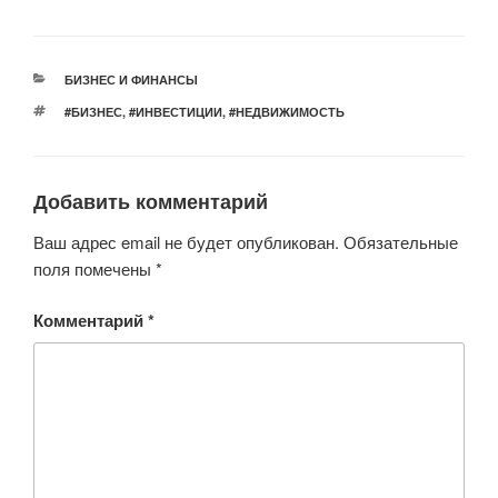
wi
a
h
b
d
K
tt
c
at
er
n
er
e
s
o
РУБРИКИ
БИЗНЕС И ФИНАНСЫ
b
A
kl
МЕТКИ
#БИЗНЕС
,
#ИНВЕСТИЦИИ
,
#НЕДВИЖИМОСТЬ
o
p
a
o
p
ss
Добавить комментарий
k
ni
ki
Ваш адрес email не будет опубликован.
Обязательные
поля помечены
*
Комментарий
*