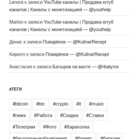
Lenora
к записи
YouTube каналы | Продажа ютуб
каналов | Каналы с монетизацией — @youthelp
Marlon
к записи
YouTube каналы | Продажа ютуб
каналов | Каналы с монетизацией — @youthelp
Денис
к записи
Поварёнок — @KulinarRecept
Кирилл
к записи
Поварёнок — @KulinarRecept
Анастасия
к записи
Батыров на вахте — @rbatyrov
#ТЕГИ
#bitcoin
#btc
#crypto
#it
#music
#news
#Работа
#Скидки
#Ставки
#Телеграм
#Фото
#барахолка
#бесплатныеобъявления
#бизнес
#биткоин