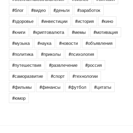
#блог
#видео
#деньги
#заработок
#здоровье
#инвестиции
#история
#кино
#книги
#криптовалюта
#мемы
#мотивация
#музыка
#наука
#новости
#объявления
#политика
#приколы
#психология
#путешествия
#развлечение
#россия
#саморазвитие
#спорт
#технологии
#фильмы
#финансы
#футбол
#цитаты
#юмор