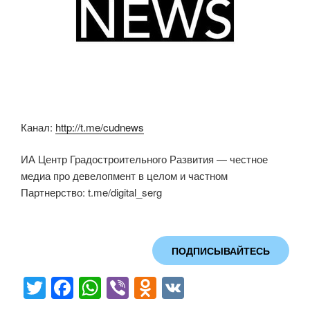
Канал:
http://t.me/cudnews
ИА Центр Градостроительного Развития — честное
медиа про девелопмент в целом и частном
Партнерство: t.me/digital_serg
ПОДПИСЫВАЙТЕСЬ
T
F
W
Vi
O
V