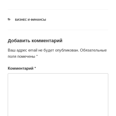
wi
a
h
b
d
K
tt
c
at
er
n
er
e
s
o
РУБРИКИ
БИЗНЕС И ФИНАНСЫ
b
A
kl
o
p
a
o
p
ss
Добавить комментарий
k
ni
Ваш адрес email не будет опубликован.
Обязательные
ki
поля помечены
*
Комментарий
*