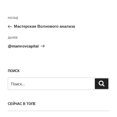
Навигация
Предыдущая
НАЗАД
по
запись:
записям
Мастерская Волнового анализа
Следующая
ДАЛЕЕ
запись
@mamrovcapital
ПОИСК
Искать:
Поиск
СЕЙЧАС В ТОПЕ