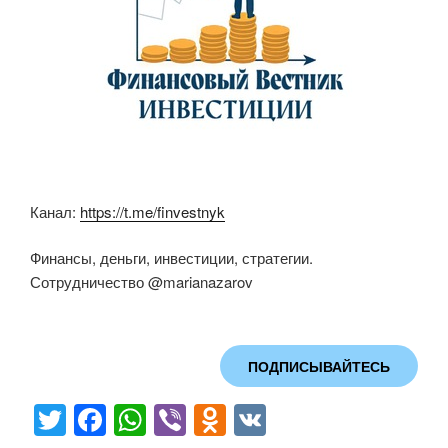
Канал:
https://t.me/finvestnyk
Финансы, деньги, инвестиции, стратегии.
Сотрудничество @marianazarov
ПОДПИСЫВАЙТЕСЬ
T
F
W
Vi
O
V