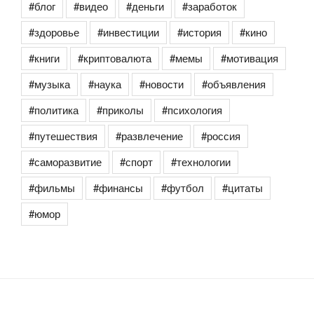
#блог
#видео
#деньги
#заработок
#здоровье
#инвестиции
#история
#кино
#книги
#криптовалюта
#мемы
#мотивация
#музыка
#наука
#новости
#объявления
#политика
#приколы
#психология
#путешествия
#развлечение
#россия
#саморазвитие
#спорт
#технологии
#фильмы
#финансы
#футбол
#цитаты
#юмор