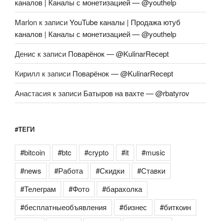
каналов | Каналы с монетизацией — @youthelp
Marlon
к записи
YouTube каналы | Продажа ютуб
каналов | Каналы с монетизацией — @youthelp
Денис
к записи
Поварёнок — @KulinarRecept
Кирилл
к записи
Поварёнок — @KulinarRecept
Анастасия
к записи
Батыров на вахте — @rbatyrov
#ТЕГИ
#bitcoin
#btc
#crypto
#it
#music
#news
#Работа
#Скидки
#Ставки
#Телеграм
#Фото
#барахолка
#бесплатныеобъявления
#бизнес
#биткоин