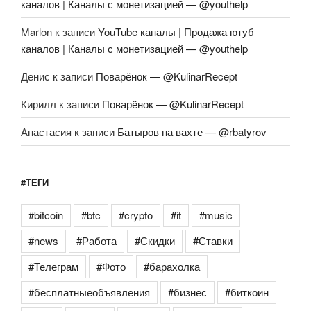
каналов | Каналы с монетизацией — @youthelp
Marlon
к записи
YouTube каналы | Продажа ютуб
каналов | Каналы с монетизацией — @youthelp
Денис
к записи
Поварёнок — @KulinarRecept
Кирилл
к записи
Поварёнок — @KulinarRecept
Анастасия
к записи
Батыров на вахте — @rbatyrov
#ТЕГИ
#bitcoin
#btc
#crypto
#it
#music
#news
#Работа
#Скидки
#Ставки
#Телеграм
#Фото
#барахолка
#бесплатныеобъявления
#бизнес
#биткоин