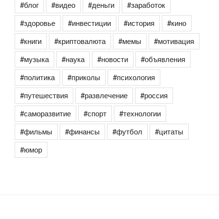
#блог
#видео
#деньги
#заработок
#здоровье
#инвестиции
#история
#кино
#книги
#криптовалюта
#мемы
#мотивация
#музыка
#наука
#новости
#объявления
#политика
#приколы
#психология
#путешествия
#развлечение
#россия
#саморазвитие
#спорт
#технологии
#фильмы
#финансы
#футбол
#цитаты
#юмор