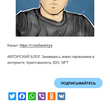
Канал:
https://t.me/bankirya
АВТОРСКИЙ БЛОГ Занимаюсь инвестированием в
интернете. Криптовалюта, IDO, NFT
ПОДПИСЫВАЙТЕСЬ
T
F
W
Vi
O
V
wi
a
h
b
d
K