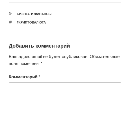
tt
c
at
er
n
er
e
s
o
РУБРИКИ
БИЗНЕС И ФИНАНСЫ
b
A
kl
МЕТКИ
#КРИПТОВАЛЮТА
o
p
a
o
p
ss
Добавить комментарий
k
ni
ki
Ваш адрес email не будет опубликован.
Обязательные
поля помечены
*
Комментарий
*