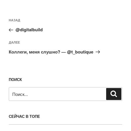
Навигация
Предыдущая
НАЗАД
по
запись:
записям
@digitalbuild
Следующая
ДАЛЕЕ
запись
Коллеги, меня слушно? — @t_boutique
ПОИСК
Искать:
Поиск
СЕЙЧАС В ТОПЕ