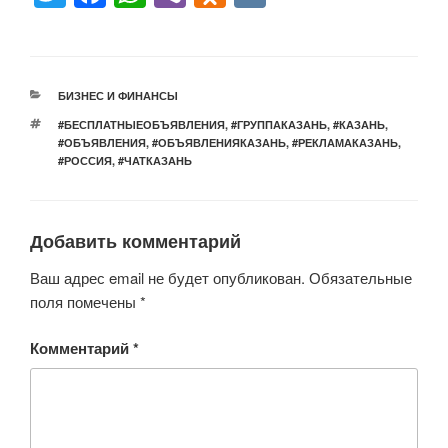
wi
a
h
b
d
K
tt
c
at
er
n
er
e
s
o
РУБРИКИ
БИЗНЕС И ФИНАНСЫ
b
A
kl
МЕТКИ
#БЕСПЛАТНЫЕОБЪЯВЛЕНИЯ
,
#ГРУППАКАЗАНЬ
,
#КАЗАНЬ
,
o
p
a
#ОБЪЯВЛЕНИЯ
,
#ОБЪЯВЛЕНИЯКАЗАНЬ
,
#РЕКЛАМАКАЗАНЬ
,
#РОССИЯ
,
#ЧАТКАЗАНЬ
o
p
ss
k
ni
ki
Добавить комментарий
Ваш адрес email не будет опубликован.
Обязательные
поля помечены
*
Комментарий
*