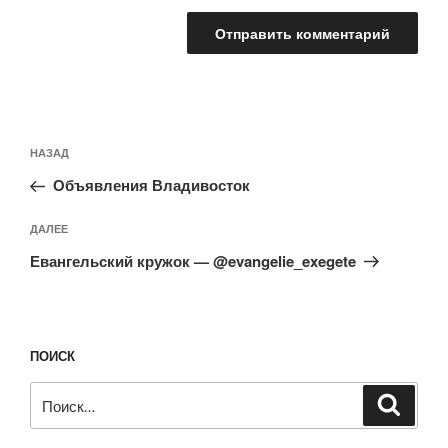
Навигация
Предыдущая
НАЗАД
по
запись:
записям
Объявления Владивосток
Следующая
ДАЛЕЕ
запись
Евангельский кружок — @evangelie_exegete
ПОИСК
Искать:
Поиск