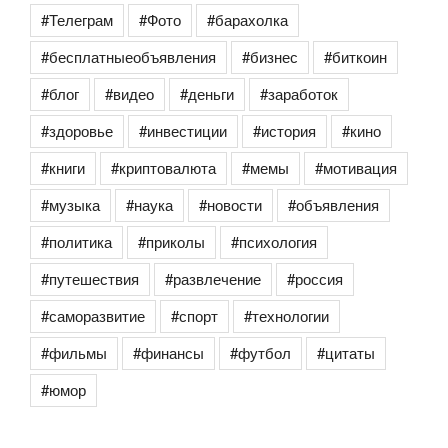
#Телеграм
#Фото
#барахолка
#бесплатныеобъявления
#бизнес
#биткоин
#блог
#видео
#деньги
#заработок
#здоровье
#инвестиции
#история
#кино
#книги
#криптовалюта
#мемы
#мотивация
#музыка
#наука
#новости
#объявления
#политика
#приколы
#психология
#путешествия
#развлечение
#россия
#саморазвитие
#спорт
#технологии
#фильмы
#финансы
#футбол
#цитаты
#юмор