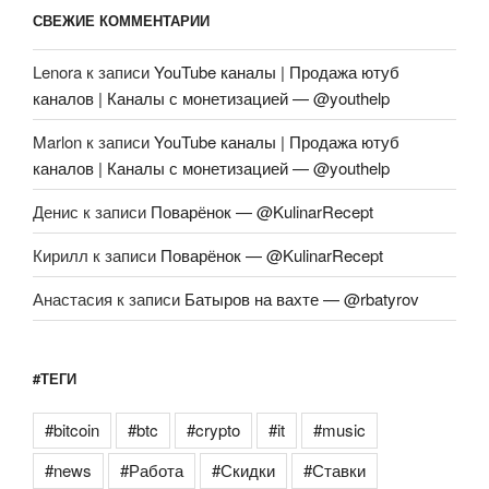
СВЕЖИЕ КОММЕНТАРИИ
Lenora
к записи
YouTube каналы | Продажа ютуб
каналов | Каналы с монетизацией — @youthelp
Marlon
к записи
YouTube каналы | Продажа ютуб
каналов | Каналы с монетизацией — @youthelp
Денис
к записи
Поварёнок — @KulinarRecept
Кирилл
к записи
Поварёнок — @KulinarRecept
Анастасия
к записи
Батыров на вахте — @rbatyrov
#ТЕГИ
#bitcoin
#btc
#crypto
#it
#music
#news
#Работа
#Скидки
#Ставки