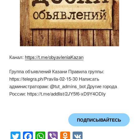
Канал:
https://t.me/obyavleniaKazan
Группа объявлений Казани Правила группы:
https://telegra.ph/Pravila-02-15-30 Написать
администраторам: @tut_admins_bot Другие города
России: https://t.me/addlist/2JY5f6-xD9Y4ODIy
ПОДПИСЫВАЙТЕСЬ
T
F
W
Vi
O
V