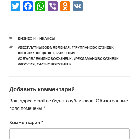
T
F
W
Vi
O
V
wi
a
h
b
d
K
tt
c
at
er
n
er
e
s
o
РУБРИКИ
БИЗНЕС И ФИНАНСЫ
b
A
kl
МЕТКИ
#БЕСПЛАТНЫЕОБЪЯВЛЕНИЯ
,
#ГРУППАНОВОКУЗНЕЦК
,
o
p
a
#НОВОКУЗНЕЦК
,
#ОБЪЯВЛЕНИЯ
,
#ОБЪЯВЛЕНИЯНОВОКУЗНЕЦК
,
#РЕКЛАМАНОВОКУЗНЕЦК
,
o
p
ss
#РОССИЯ
,
#ЧАТНОВОКУЗНЕЦК
k
ni
ki
Добавить комментарий
Ваш адрес email не будет опубликован.
Обязательные
поля помечены
*
Комментарий
*