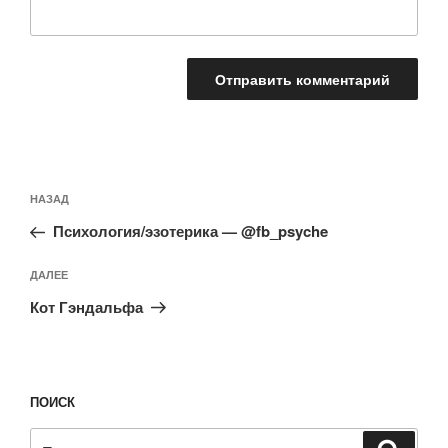
Навигация
Предыдущая
НАЗАД
по
запись:
записям
Психология/эзотерика — @fb_psyche
Следующая
ДАЛЕЕ
запись
Кот Гэндальфа
ПОИСК
Искать:
Поиск