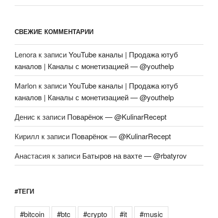
СВЕЖИЕ КОММЕНТАРИИ
Lenora
к записи
YouTube каналы | Продажа ютуб
каналов | Каналы с монетизацией — @youthelp
Marlon
к записи
YouTube каналы | Продажа ютуб
каналов | Каналы с монетизацией — @youthelp
Денис
к записи
Поварёнок — @KulinarRecept
Кирилл
к записи
Поварёнок — @KulinarRecept
Анастасия
к записи
Батыров на вахте — @rbatyrov
#ТЕГИ
#bitcoin
#btc
#crypto
#it
#music