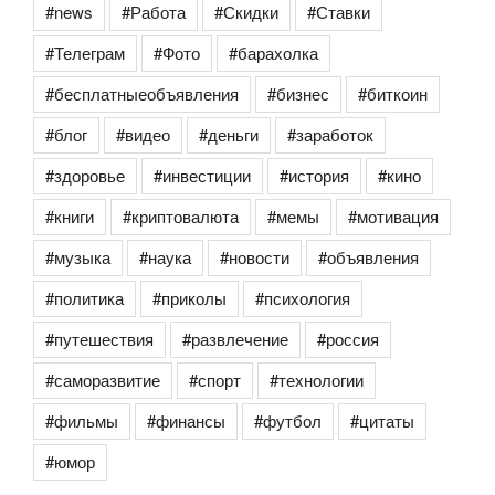
#news
#Работа
#Скидки
#Ставки
#Телеграм
#Фото
#барахолка
#бесплатныеобъявления
#бизнес
#биткоин
#блог
#видео
#деньги
#заработок
#здоровье
#инвестиции
#история
#кино
#книги
#криптовалюта
#мемы
#мотивация
#музыка
#наука
#новости
#объявления
#политика
#приколы
#психология
#путешествия
#развлечение
#россия
#саморазвитие
#спорт
#технологии
#фильмы
#финансы
#футбол
#цитаты
#юмор