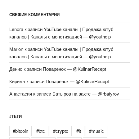
СВЕЖИЕ КОММЕНТАРИИ
Lenora
к записи
YouTube каналы | Продажа ютуб
каналов | Каналы с монетизацией — @youthelp
Marlon
к записи
YouTube каналы | Продажа ютуб
каналов | Каналы с монетизацией — @youthelp
Денис
к записи
Поварёнок — @KulinarRecept
Кирилл
к записи
Поварёнок — @KulinarRecept
Анастасия
к записи
Батыров на вахте — @rbatyrov
#ТЕГИ
#bitcoin
#btc
#crypto
#it
#music