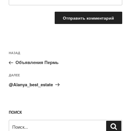
Навигация
Предыдущая
НАЗАД
по
запись:
записям
Объявления Пермь
Следующая
ДАЛЕЕ
запись
@Alanya_best_estate
ПОИСК
Искать:
Поиск