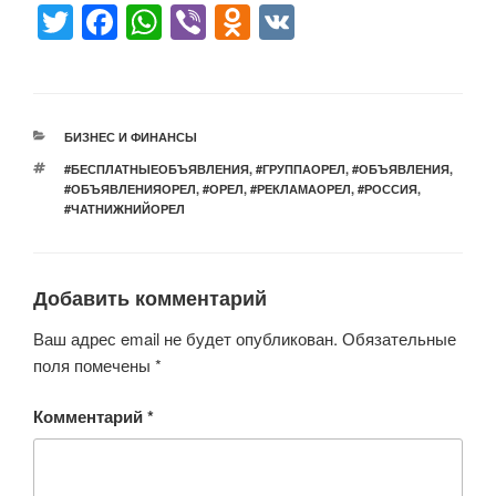
T
F
W
Vi
O
V
wi
a
h
b
d
K
tt
c
at
er
n
er
e
s
o
РУБРИКИ
БИЗНЕС И ФИНАНСЫ
b
A
kl
МЕТКИ
#БЕСПЛАТНЫЕОБЪЯВЛЕНИЯ
,
#ГРУППАОРЕЛ
,
#ОБЪЯВЛЕНИЯ
,
o
p
a
#ОБЪЯВЛЕНИЯОРЕЛ
,
#ОРЕЛ
,
#РЕКЛАМАОРЕЛ
,
#РОССИЯ
,
#ЧАТНИЖНИЙОРЕЛ
o
p
ss
k
ni
ki
Добавить комментарий
Ваш адрес email не будет опубликован.
Обязательные
поля помечены
*
Комментарий
*