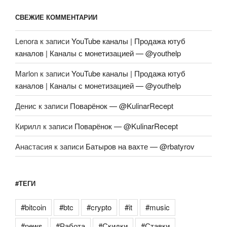
СВЕЖИЕ КОММЕНТАРИИ
Lenora
к записи
YouTube каналы | Продажа ютуб
каналов | Каналы с монетизацией — @youthelp
Marlon
к записи
YouTube каналы | Продажа ютуб
каналов | Каналы с монетизацией — @youthelp
Денис
к записи
Поварёнок — @KulinarRecept
Кирилл
к записи
Поварёнок — @KulinarRecept
Анастасия
к записи
Батыров на вахте — @rbatyrov
#ТЕГИ
#bitcoin
#btc
#crypto
#it
#music
#news
#Работа
#Скидки
#Ставки