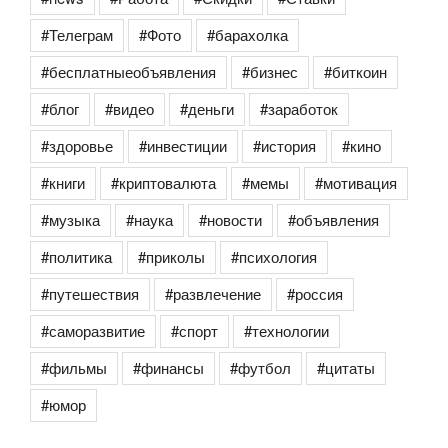
#Телеграм
#Фото
#барахолка
#бесплатныеобъявления
#бизнес
#биткоин
#блог
#видео
#деньги
#заработок
#здоровье
#инвестиции
#история
#кино
#книги
#криптовалюта
#мемы
#мотивация
#музыка
#наука
#новости
#объявления
#политика
#приколы
#психология
#путешествия
#развлечение
#россия
#саморазвитие
#спорт
#технологии
#фильмы
#финансы
#футбол
#цитаты
#юмор