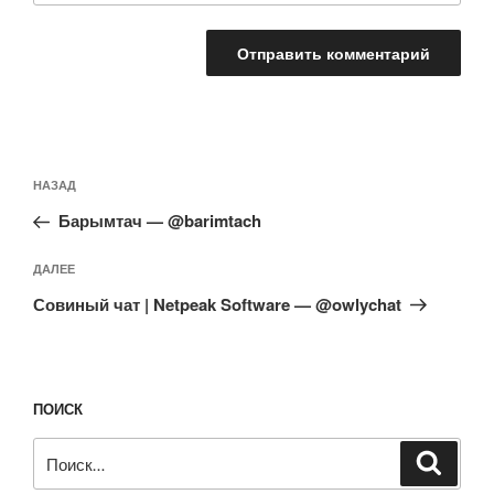
Навигация
Предыдущая
НАЗАД
по
запись:
записям
Барымтач — @barimtach
Следующая
ДАЛЕЕ
запись
Совиный чат | Netpeak Software — @owlychat
ПОИСК
Искать:
Поиск