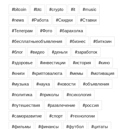
#bitcoin
#btc
#crypto
#it
#music
#news
#Работа
#Скидки
#Ставки
#Телеграм
#Фото
#барахолка
#бесплатныеобъявления
#бизнес
#биткоин
#блог
#видео
#деньги
#заработок
#здоровье
#инвестиции
#история
#кино
#книги
#криптовалюта
#мемы
#мотивация
#музыка
#наука
#новости
#объявления
#политика
#приколы
#психология
#путешествия
#развлечение
#россия
#саморазвитие
#спорт
#технологии
#фильмы
#финансы
#футбол
#цитаты