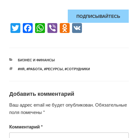
ПОДПИСЫВАЙТЕСЬ
T
F
W
Vi
O
V
wi
a
h
b
d
K
tt
c
at
er
n
er
e
s
o
РУБРИКИ
БИЗНЕС И ФИНАНСЫ
b
A
kl
МЕТКИ
#HR
,
#РАБОТА
,
#РЕСУРСЫ
,
#СОТРУДНИКИ
o
p
a
o
p
ss
Добавить комментарий
k
ni
ki
Ваш адрес email не будет опубликован.
Обязательные
поля помечены
*
Комментарий
*