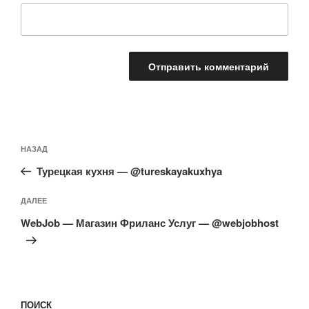
Навигация
Предыдущая
НАЗАД
по
запись:
записям
Турецкая кухня — @tureskayakuxhya
Следующая
ДАЛЕЕ
запись
WebJob — Магазин Фриланс Услуг — @webjobhost
ПОИСК