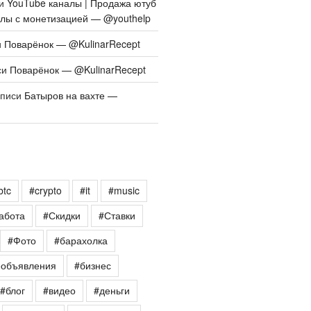
си
YouTube каналы | Продажа ютуб
алы с монетизацией — @youthelp
и
Поварёнок — @KulinarRecept
си
Поварёнок — @KulinarRecept
аписи
Батыров на вахте —
btc
#crypto
#it
#music
абота
#Скидки
#Ставки
#Фото
#барахолка
еобъявления
#бизнес
#блог
#видео
#деньги