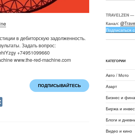
TRAVELZEN —
ine
Канал:
@Trave
Подписаться с
стиции в дебиторскую задолженность.
зультаты. Задать вопрос:
ueehiYzgy +74951099660
chine www.the-red-machine.com
КАТЕГОРИИ
Авто / Мото
ПОДПИСЫВАЙТЕСЬ
Азарт
Бизнес и фин
V
K
Биржа и инвес
Блоги и дневн
Видео и кино