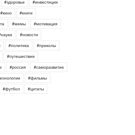
#здоровье
#инвестиции
#кино
#книги
та
#мемы
#мотивация
#наука
#новости
я
#политика
#приколы
#путешествия
е
#россия
#саморазвитие
ехнологии
#фильмы
#футбол
#цитаты