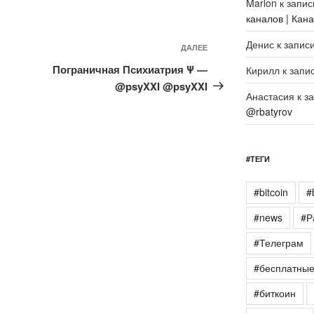
Marlon
к запи
каналов | Кан
Денис
к запис
Следующая
ДАЛЕЕ
запись
Пограничная Психиатрия Ψ —
Кирилл
к запи
@psyXXI @psyXXI
Анастасия
к з
@rbatyrov
#ТЕГИ
#bitcoin
#
#news
#Р
#Телеграм
#бесплатны
#биткоин