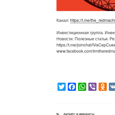
Канал:
https://t.me/the_redmach
Инвестиционная группа. Инве
Новости. Полезные статьи. Ре
https://t.me/joinchat/IVaCepC
www.facebook.com/trmtheredma
T
F
W
Vi
O
wi
a
h
b
d
tt
c
at
er
n
er
e
s
o
РУБРИКИ
БИЗНЕС И ФИНАНСЫ