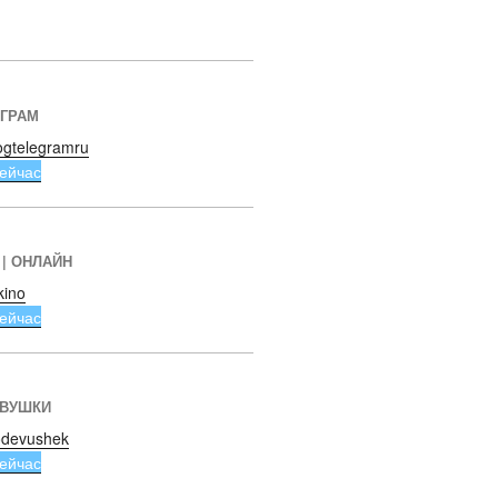
ЕГРАМ
ogtelegramru
ейчас
 | ОНЛАЙН
kino
ейчас
ЕВУШКИ
devushek
ейчас