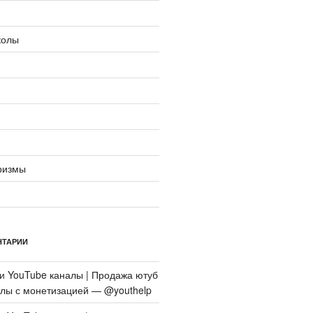
колы
ризмы
НТАРИИ
си
YouTube каналы | Продажа ютуб
алы с монетизацией — @youthelp