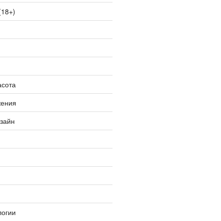
(18+)
асота
жения
изайн
логии