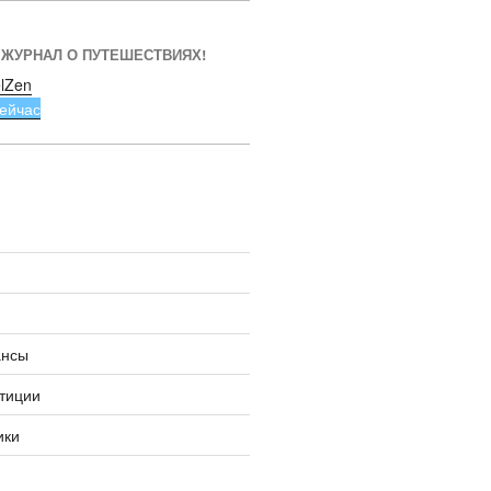
 ЖУРНАЛ О ПУТЕШЕСТВИЯХ!
lZen
ейчас
ансы
тиции
ики