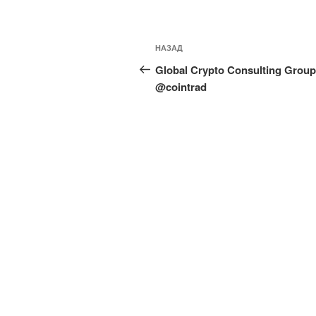
Навигация
Предыдущая
НАЗАД
по
запись:
Global Crypto Consulting Group
записям
@cointrad