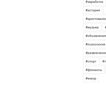
#заработок
#история
#криптовалю
#музыка
#объявлени
#психология
#развлечени
#спорт
#т
#финансы
#юмор