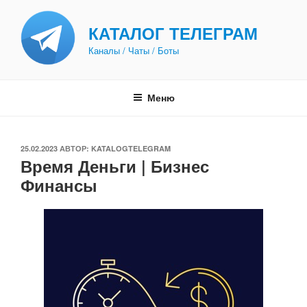
Перейти
к
КАТАЛОГ ТЕЛЕГРАМ
содержимому
Каналы / Чаты / Боты
Меню
ОПУБЛИКОВАНО
25.02.2023
АВТОР:
KATALOGTELEGRAM
Время Деньги | Бизнес
Финансы