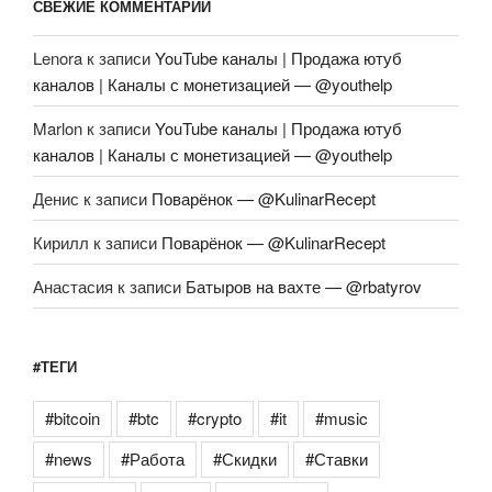
СВЕЖИЕ КОММЕНТАРИИ
Lenora
к записи
YouTube каналы | Продажа ютуб
каналов | Каналы с монетизацией — @youthelp
Marlon
к записи
YouTube каналы | Продажа ютуб
каналов | Каналы с монетизацией — @youthelp
Денис
к записи
Поварёнок — @KulinarRecept
Кирилл
к записи
Поварёнок — @KulinarRecept
Анастасия
к записи
Батыров на вахте — @rbatyrov
#ТЕГИ
#bitcoin
#btc
#crypto
#it
#music
#news
#Работа
#Скидки
#Ставки