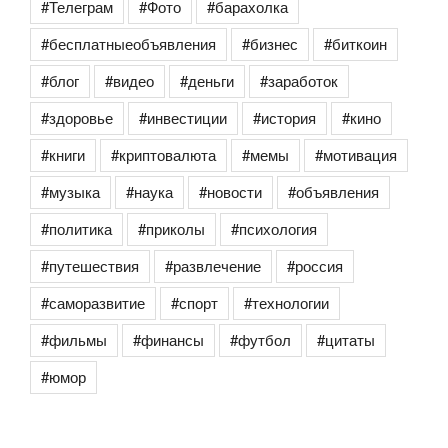
#Телеграм
#Фото
#барахолка
#бесплатныеобъявления
#бизнес
#биткоин
#блог
#видео
#деньги
#заработок
#здоровье
#инвестиции
#история
#кино
#книги
#криптовалюта
#мемы
#мотивация
#музыка
#наука
#новости
#объявления
#политика
#приколы
#психология
#путешествия
#развлечение
#россия
#саморазвитие
#спорт
#технологии
#фильмы
#финансы
#футбол
#цитаты
#юмор