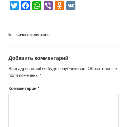
T
F
W
Vi
O
V
wi
a
h
b
d
K
tt
c
at
er
n
er
e
s
o
РУБРИКИ
БИЗНЕС И ФИНАНСЫ
b
A
kl
o
p
a
o
p
ss
Добавить комментарий
k
ni
Ваш адрес email не будет опубликован.
Обязательные
ki
поля помечены
*
Комментарий
*