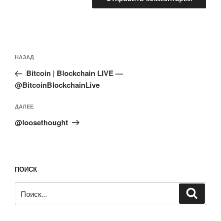
Навигация
Предыдущая
НАЗАД
по
запись:
записям
Bitcoin | Blockchain LIVE —
@BitcoinBlockchainLive
Следующая
ДАЛЕЕ
запись
@loosethought
ПОИСК
Искать:
Поиск