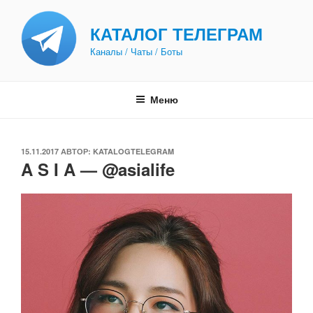
Перейти
к
КАТАЛОГ ТЕЛЕГРАМ
содержимому
Каналы / Чаты / Боты
Меню
ОПУБЛИКОВАНО
15.11.2017
АВТОР:
KATALOGTELEGRAM
A S I A — @asialife