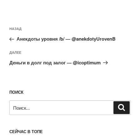
Навигация
Предыдущая
НАЗАД
по
запись:
записям
Анекдоты уровня /b/ — @anekdotyUrovenB
Следующая
ДАЛЕЕ
запись
Деньги в долг под залог — @icoptimum
ПОИСК
Искать:
Поиск
СЕЙЧАС В ТОПЕ