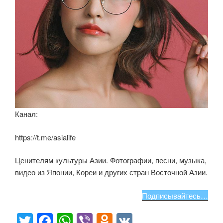
Канал:
https://t.me/asialife
Ценителям культуры Азии. Фотографии, песни, музыка,
видео из Японии, Кореи и других стран Восточной Азии.
Подписывайтесь…
T
F
W
Vi
O
V