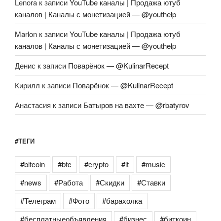
Lenora
к записи
YouTube каналы | Продажа ютуб
каналов | Каналы с монетизацией — @youthelp
Marlon
к записи
YouTube каналы | Продажа ютуб
каналов | Каналы с монетизацией — @youthelp
Денис
к записи
Поварёнок — @KulinarRecept
Кирилл
к записи
Поварёнок — @KulinarRecept
Анастасия
к записи
Батыров на вахте — @rbatyrov
#ТЕГИ
#bitcoin
#btc
#crypto
#it
#music
#news
#Работа
#Скидки
#Ставки
#Телеграм
#Фото
#барахолка
#бесплатныеобъявления
#бизнес
#биткоин