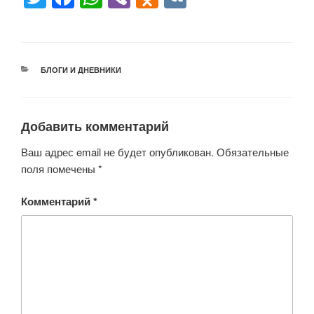
wi
a
h
b
d
K
tt
c
at
er
n
er
e
s
o
РУБРИКИ
БЛОГИ И ДНЕВНИКИ
b
A
kl
o
p
a
o
p
ss
Добавить комментарий
k
ni
Ваш адрес email не будет опубликован.
Обязательные
ki
поля помечены
*
Комментарий
*