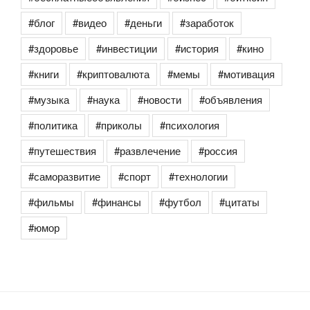
#блог
#видео
#деньги
#заработок
#здоровье
#инвестиции
#история
#кино
#книги
#криптовалюта
#мемы
#мотивация
#музыка
#наука
#новости
#объявления
#политика
#приколы
#психология
#путешествия
#развлечение
#россия
#саморазвитие
#спорт
#технологии
#фильмы
#финансы
#футбол
#цитаты
#юмор