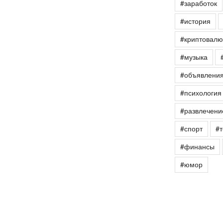
#заработок
#история
#криптовалю
#музыка
#объявлени
#психология
#развлечени
#спорт
#т
#финансы
#юмор