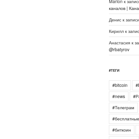
Marlon
к запи
каналов | Кан
Денис
к запис
Кирилл
к запи
Анастасия
к з
@rbatyrov
#ТЕГИ
#bitcoin
#
#news
#Р
#Телеграм
#бесплатны
#биткоин