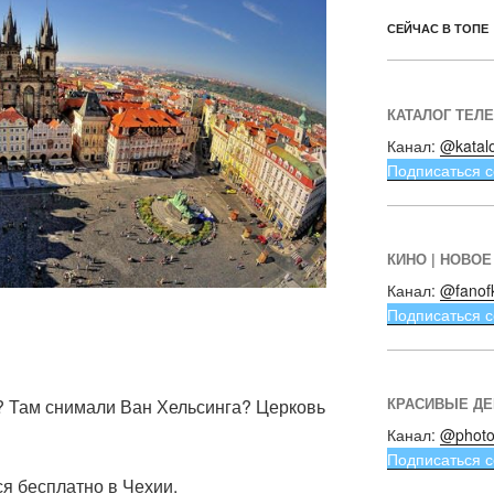
СЕЙЧАС В ТОПЕ
КАТАЛОГ ТЕЛ
Канал:
@katal
Подписаться с
КИНО | НОВОЕ
Канал:
@fanof
Подписаться с
КРАСИВЫЕ Д
 Там снимали Ван Хельсинга? Церковь
Канал:
@photo
Подписаться с
ся бесплатно в Чехии.