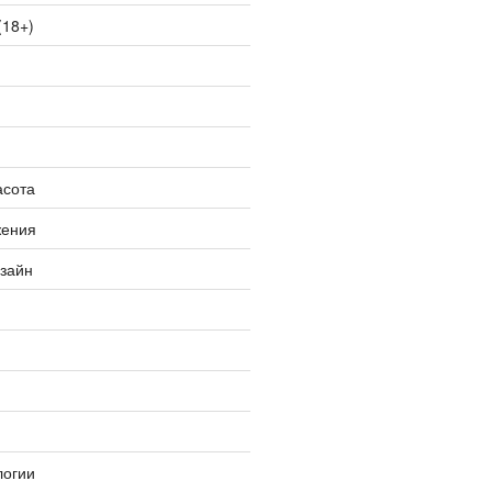
(18+)
асота
жения
изайн
логии