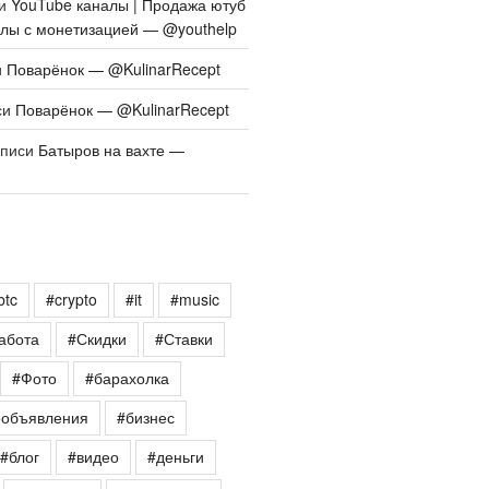
си
YouTube каналы | Продажа ютуб
алы с монетизацией — @youthelp
и
Поварёнок — @KulinarRecept
си
Поварёнок — @KulinarRecept
аписи
Батыров на вахте —
btc
#crypto
#it
#music
абота
#Скидки
#Ставки
#Фото
#барахолка
еобъявления
#бизнес
#блог
#видео
#деньги