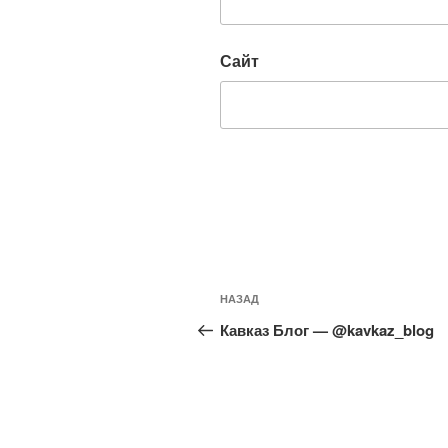
Сайт
Навигация
Предыдущая
НАЗАД
по
запись:
Кавказ Блог — @kavkaz_blog
записям