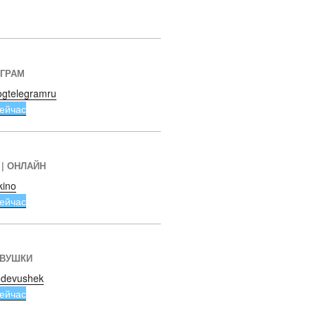
ЕГРАМ
ogtelegramru
ейчас
 | ОНЛАЙН
kino
ейчас
ЕВУШКИ
devushek
ейчас