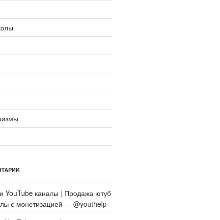
колы
ризмы
НТАРИИ
си
YouTube каналы | Продажа ютуб
алы с монетизацией — @youthelp