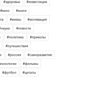
#здоровье
#инвестиции
#кино
#книги
та
#мемы
#мотивация
#наука
#новости
я
#политика
#приколы
#путешествия
е
#россия
#саморазвитие
ехнологии
#фильмы
#футбол
#цитаты