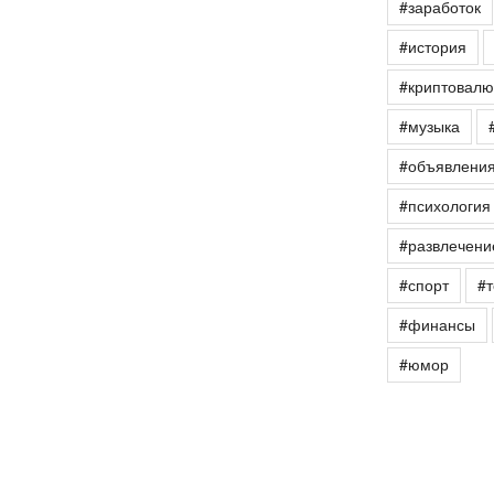
#заработок
#история
#криптовалю
#музыка
#объявлени
#психология
#развлечени
#спорт
#т
#финансы
#юмор