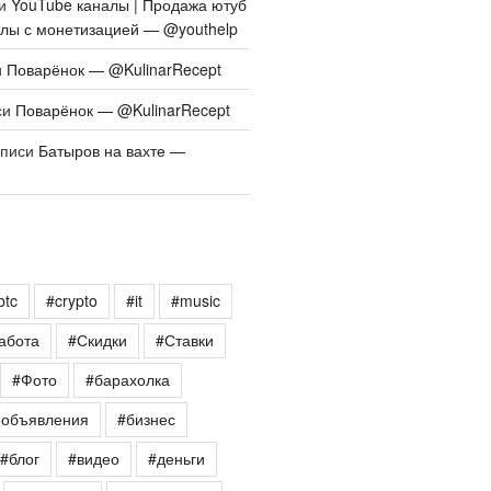
си
YouTube каналы | Продажа ютуб
алы с монетизацией — @youthelp
и
Поварёнок — @KulinarRecept
си
Поварёнок — @KulinarRecept
аписи
Батыров на вахте —
btc
#crypto
#it
#music
абота
#Скидки
#Ставки
#Фото
#барахолка
еобъявления
#бизнес
#блог
#видео
#деньги