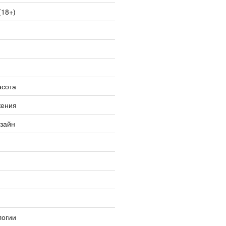
(18+)
асота
жения
изайн
логии