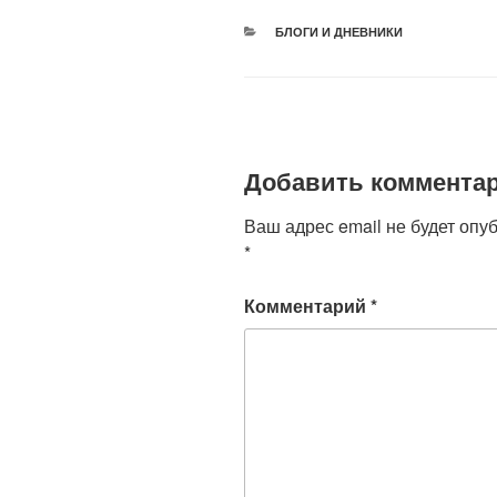
er
e
s
o
РУБРИКИ
БЛОГИ И ДНЕВНИКИ
b
A
kl
o
p
a
o
p
ss
k
ni
Добавить коммента
ki
Ваш адрес email не будет опу
*
Комментарий
*