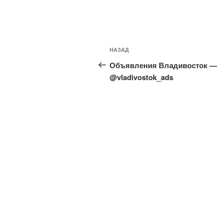
Навигация
Предыдущая
НАЗАД
по
запись:
Объявления Владивосток —
записям
@vladivostok_ads