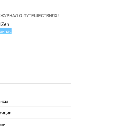
 ЖУРНАЛ О ПУТЕШЕСТВИЯХ!
lZen
ейчас
ансы
тиции
ики