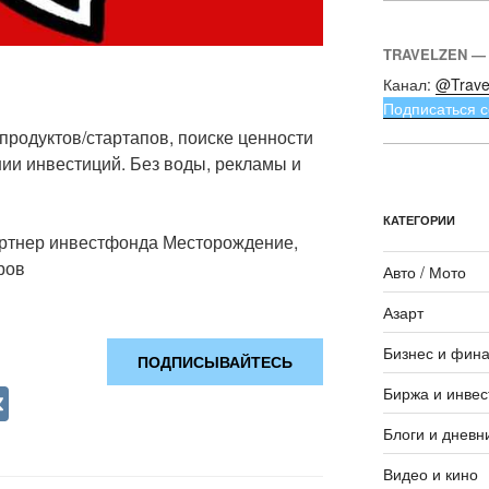
TRAVELZEN —
Канал:
@Trave
Подписаться с
 продуктов/стартапов, поиске ценности
нии инвестиций. Без воды, рекламы и
КАТЕГОРИИ
артнер инвестфонда Месторождение,
ров
Авто / Мото
Азарт
Бизнес и фин
ПОДПИСЫВАЙТЕСЬ
V
Биржа и инвес
K
Блоги и дневн
Видео и кино