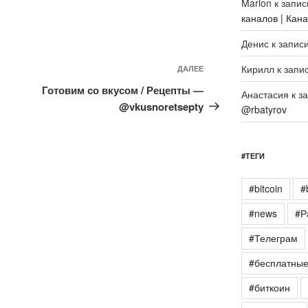
Marlon
к запи
каналов | Кан
Денис
к запис
Кирилл
к запи
Следующая
ДАЛЕЕ
запись
Готовим со вкусом / Рецепты —
Анастасия
к з
@vkusnoretsepty
@rbatyrov
#ТЕГИ
#bitcoin
#
#news
#Р
#Телеграм
#бесплатны
#биткоин