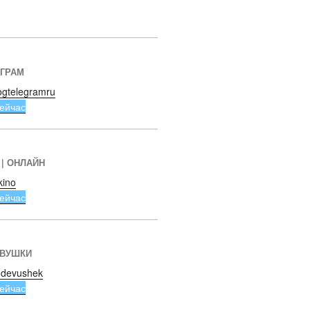
ЕГРАМ
ogtelegramru
ейчас
 | ОНЛАЙН
kino
ейчас
ЕВУШКИ
devushek
ейчас