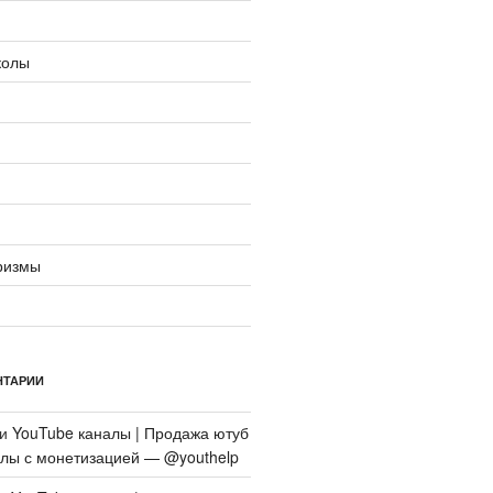
колы
ризмы
НТАРИИ
си
YouTube каналы | Продажа ютуб
алы с монетизацией — @youthelp