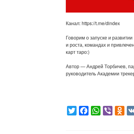
Канал: https://t.me/dindex
Говорим о запуске и развитии
и роста, командах и привлече
карт таро:)
Автор — Андрей Торбичев, п
руководитель Академии треке
T
F
W
Vi
O
wi
a
h
b
d
tt
c
at
er
n