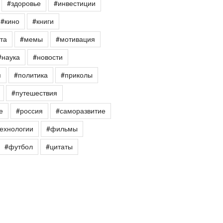
#здоровье
#инвестиции
#кино
#книги
та
#мемы
#мотивация
#наука
#новости
я
#политика
#приколы
#путешествия
е
#россия
#саморазвитие
ехнологии
#фильмы
#футбол
#цитаты