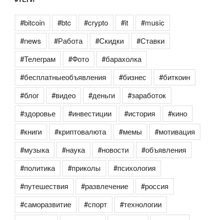
#bitcoin
#btc
#crypto
#it
#music
#news
#Работа
#Скидки
#Ставки
#Телеграм
#Фото
#барахолка
#бесплатныеобъявления
#бизнес
#биткоин
#блог
#видео
#деньги
#заработок
#здоровье
#инвестиции
#история
#кино
#книги
#криптовалюта
#мемы
#мотивация
#музыка
#наука
#новости
#объявления
#политика
#приколы
#психология
#путешествия
#развлечение
#россия
#саморазвитие
#спорт
#технологии