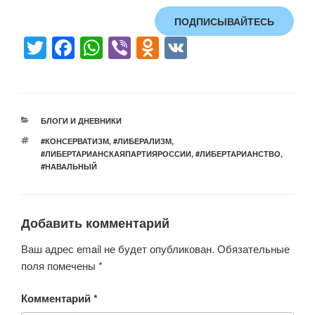
ПОДПИСЫВАЙТЕСЬ
T
F
W
Vi
O
V
wi
a
h
b
d
K
tt
c
at
er
n
er
e
s
o
РУБРИКИ
БЛОГИ И ДНЕВНИКИ
b
A
kl
МЕТКИ
#КОНСЕРВАТИЗМ
,
#ЛИБЕРАЛИЗМ
,
o
p
a
#ЛИБЕРТАРИАНСКАЯПАРТИЯРОССИИ
,
#ЛИБЕРТАРИАНСТВО
,
#НАВАЛЬНЫЙ
o
p
ss
k
ni
ki
Добавить комментарий
Ваш адрес email не будет опубликован.
Обязательные
поля помечены
*
Комментарий
*