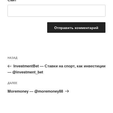
Навигация
Предыдущая
НАЗАД
по
запись:
записям
InvestmentBet — Ставки на спорт, как инвестиции
— @investment_bet
Следующая
ДАЛЕЕ
запись
Moremoney — @moremoney88