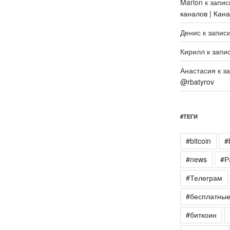
Marlon
к запи
каналов | Кан
Денис
к запис
Кирилл
к запи
Анастасия
к з
@rbatyrov
#ТЕГИ
#bitcoin
#
#news
#Р
#Телеграм
#бесплатны
#биткоин