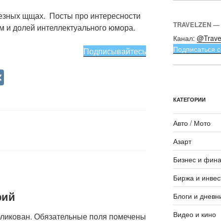
ьезных щщах. Посты про интересности
TRAVELZEN —
м и долей интеллектуального юмора.
Канал:
@Trave
Подписаться с
Подписывайтесь
V
K
КАТЕГОРИИ
Авто / Мото
Азарт
Бизнес и фин
Биржа и инвес
рий
Блоги и дневн
Видео и кино
бликован.
Обязательные поля помечены