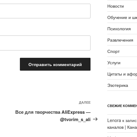
Новости
Обучение и ш
Психология
Развлечения
Спорт
Услуги
Цитаты и афо
Эзотерика
Следующая
ДАЛЕЕ
СВЕЖИЕ КОММЕ
запись
Все для творчества AliExpress —
@tvorim_s_ali
Lenora
к запи
каналов | Кан