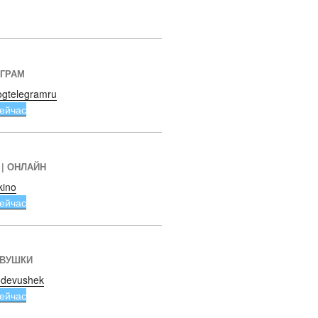
ЕГРАМ
ogtelegramru
ейчас
 | ОНЛАЙН
kino
ейчас
ЕВУШКИ
devushek
ейчас