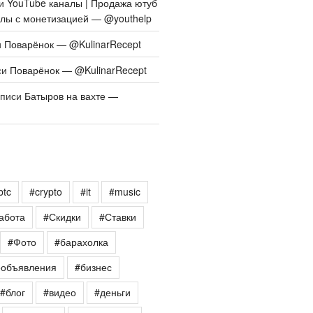
си
YouTube каналы | Продажа ютуб
алы с монетизацией — @youthelp
и
Поварёнок — @KulinarRecept
си
Поварёнок — @KulinarRecept
аписи
Батыров на вахте —
btc
#crypto
#it
#music
абота
#Скидки
#Ставки
#Фото
#барахолка
еобъявления
#бизнес
#блог
#видео
#деньги