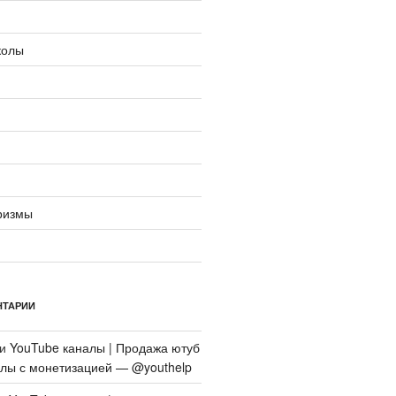
колы
ризмы
НТАРИИ
си
YouTube каналы | Продажа ютуб
алы с монетизацией — @youthelp