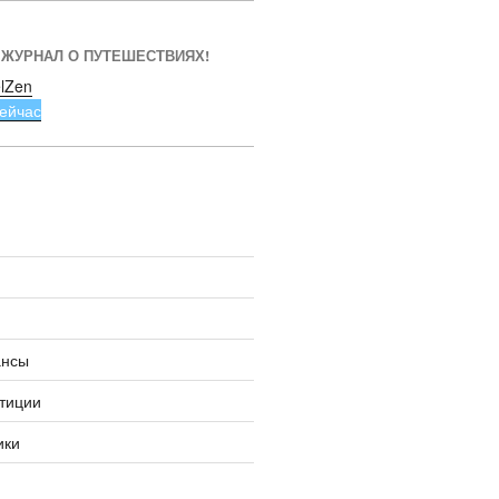
 ЖУРНАЛ О ПУТЕШЕСТВИЯХ!
lZen
ейчас
ансы
тиции
ики