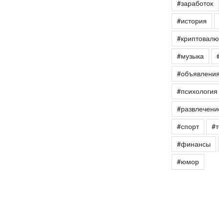
#заработок
#история
#криптовалю
#музыка
#объявлени
#психология
#развлечени
#спорт
#т
#финансы
#юмор