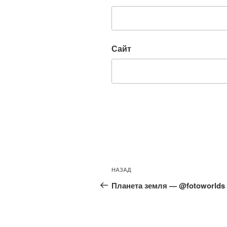
Сайт
Навигация
Предыдущая
НАЗАД
по
запись:
Планета земля — @fotoworlds
записям