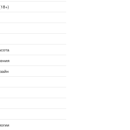
(18+)
асота
жения
изайн
логии