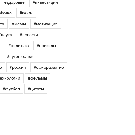
#здоровье
#инвестиции
#кино
#книги
та
#мемы
#мотивация
#наука
#новости
я
#политика
#приколы
#путешествия
е
#россия
#саморазвитие
ехнологии
#фильмы
#футбол
#цитаты