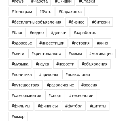
#news
#Работа
#Скидки
#Ставки
#Телеграм
#Фото
#барахолка
#бесплатныеобъявления
#бизнес
#биткоин
#блог
#видео
#деньги
#заработок
#здоровье
#инвестиции
#история
#кино
#книги
#криптовалюта
#мемы
#мотивация
#музыка
#наука
#новости
#объявления
#политика
#приколы
#психология
#путешествия
#развлечение
#россия
#саморазвитие
#спорт
#технологии
#фильмы
#финансы
#футбол
#цитаты
#юмор