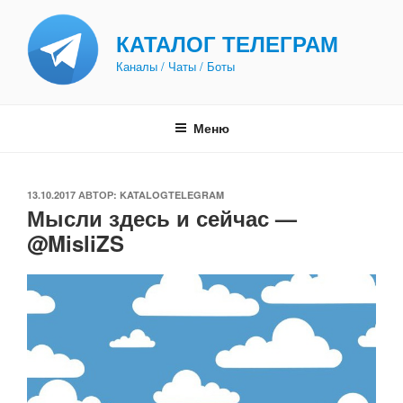
Перейти
к
КАТАЛОГ ТЕЛЕГРАМ
содержимому
Каналы / Чаты / Боты
Меню
ОПУБЛИКОВАНО
13.10.2017
АВТОР:
KATALOGTELEGRAM
Мысли здесь и сейчас —
@MisliZS