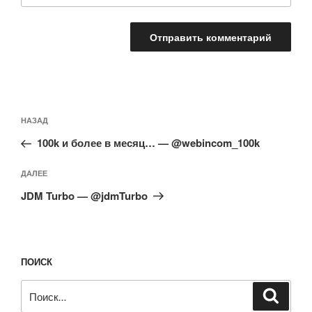
Навигация
Предыдущая
НАЗАД
по
запись:
записям
100k и более в месяц… — @webincom_100k
Следующая
ДАЛЕЕ
запись
JDM Turbo — @jdmTurbo
ПОИСК
Искать:
Поиск