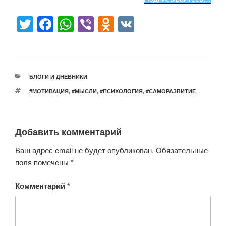
T
F
W
Vi
O
V
wi
a
h
b
d
K
tt
c
at
er
n
er
e
s
o
РУБРИКИ
БЛОГИ И ДНЕВНИКИ
b
A
kl
МЕТКИ
#МОТИВАЦИЯ
,
#МЫСЛИ
,
#ПСИХОЛОГИЯ
,
#САМОРАЗВИТИЕ
o
p
a
o
p
ss
Добавить комментарий
k
ni
ki
Ваш адрес email не будет опубликован.
Обязательные
поля помечены
*
Комментарий
*