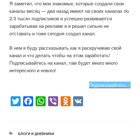
Я заметил, что мои знакомые, которые создали свои
каналы месяц — два назад имеют на своих каналах по
2-3 тысяч подписчиков и успешно развиваются
зарабатывая на рекламе и я решил сильно не
отставать и тоже сегодня создал канал.
В нем я буду рассказывать как я раскручиваю свой
канал и что делать чтобы на этом заработать!
Подписывайтесь на канал, там будет много много
интересного и нового!
Подписывайтесь…
T
F
W
Vi
O
V
wi
a
h
b
d
K
tt
c
at
er
n
er
e
s
o
РУБРИКИ
БЛОГИ И ДНЕВНИКИ