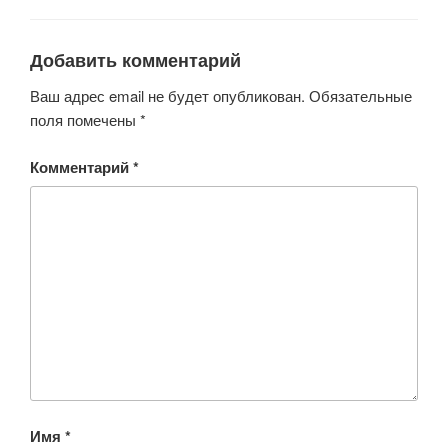
b
A
kl
o
p
a
o
p
ss
Добавить комментарий
k
ni
Ваш адрес email не будет опубликован.
Обязательные
ki
поля помечены
*
Комментарий
*
Имя
*