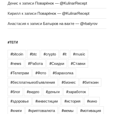
Денис
к записи
Поварёнок — @KulinarRecept
Кирилл
к записи
Поварёнок — @KulinarRecept
Анастасия
к записи
Батыров на вахте — @rbatyrov
#ТЕГИ
#bitcoin
#btc
#crypto
#it
#music
#news
#Работа
#Скидки
#Ставки
#Телеграм
#Фото
#барахолка
#бесплатныеобъявления
#бизнес
#биткоин
#блог
#видео
#деньги
#заработок
#здоровье
#инвестиции
#история
#кино
#книги
#криптовалюта
#мемы
#мотивация