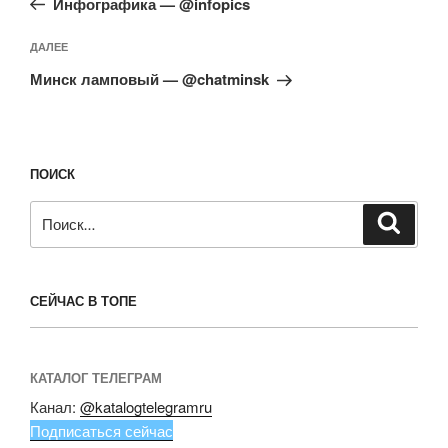
записям
Инфографика — @infopics
Следующая
ДАЛЕЕ
запись
Минск ламповый — @chatminsk
ПОИСК
Искать:
Поиск
СЕЙЧАС В ТОПЕ
КАТАЛОГ ТЕЛЕГРАМ
Канал:
@katalogtelegramru
Подписаться сейчас