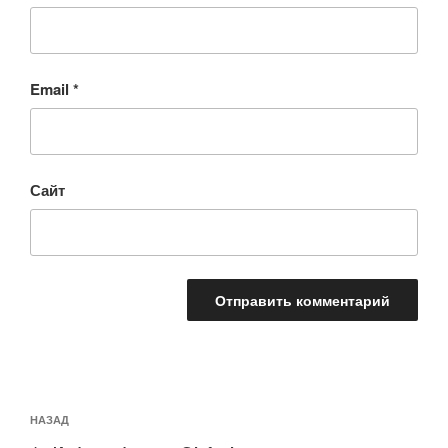
Email
*
Сайт
Навигация
Предыдущая
НАЗАД
по
запись: