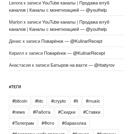
Lenora
к записи
YouTube каналы | Продажа ютуб
каналов | Каналы с монетизацией — @youthelp
Marlon
к записи
YouTube каналы | Продажа ютуб
каналов | Каналы с монетизацией — @youthelp
Денис
к записи
Поварёнок — @KulinarRecept
Кирилл
к записи
Поварёнок — @KulinarRecept
Анастасия
к записи
Батыров на вахте — @rbatyrov
#ТЕГИ
#bitcoin
#btc
#crypto
#it
#music
#news
#Работа
#Скидки
#Ставки
#Телеграм
#Фото
#барахолка
#бесплатныеобъявления
#бизнес
#биткоин