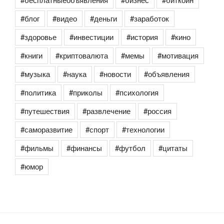
#блог
#видео
#деньги
#заработок
#здоровье
#инвестиции
#история
#кино
#книги
#криптовалюта
#мемы
#мотивация
#музыка
#наука
#новости
#объявления
#политика
#приколы
#психология
#путешествия
#развлечение
#россия
#саморазвитие
#спорт
#технологии
#фильмы
#финансы
#футбол
#цитаты
#юмор