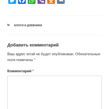
T
F
W
Vi
O
V
wi
a
h
b
d
K
tt
c
at
er
n
er
e
s
o
РУБРИКИ
БЛОГИ И ДНЕВНИКИ
b
A
kl
o
p
a
o
p
ss
Добавить комментарий
k
ni
Ваш адрес email не будет опубликован.
Обязательные
ki
поля помечены
*
Комментарий
*