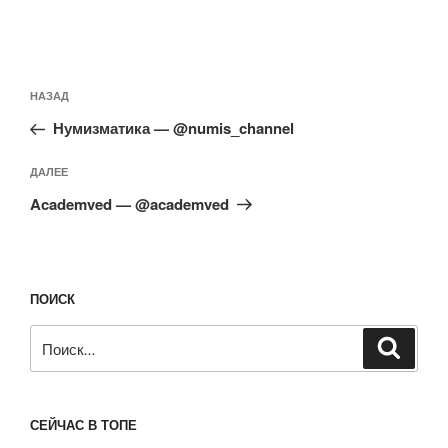
Навигация
Предыдущая
НАЗАД
по
запись:
записям
Нумизматика — @numis_channel
Следующая
ДАЛЕЕ
запись
Academved — @academved
ПОИСК
Искать:
Поиск
СЕЙЧАС В ТОПЕ