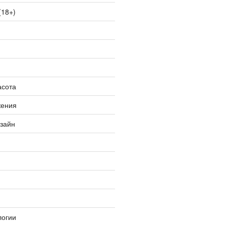
(18+)
асота
жения
изайн
логии