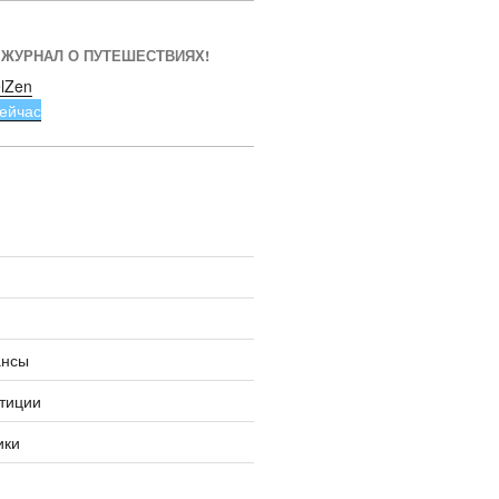
 ЖУРНАЛ О ПУТЕШЕСТВИЯХ!
lZen
ейчас
ансы
тиции
ики