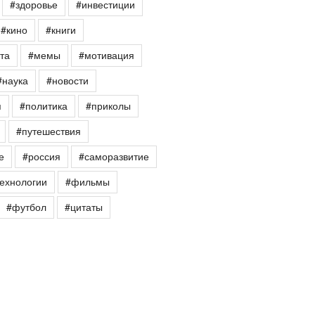
#здоровье
#инвестиции
#кино
#книги
та
#мемы
#мотивация
#наука
#новости
я
#политика
#приколы
#путешествия
е
#россия
#саморазвитие
ехнологии
#фильмы
#футбол
#цитаты