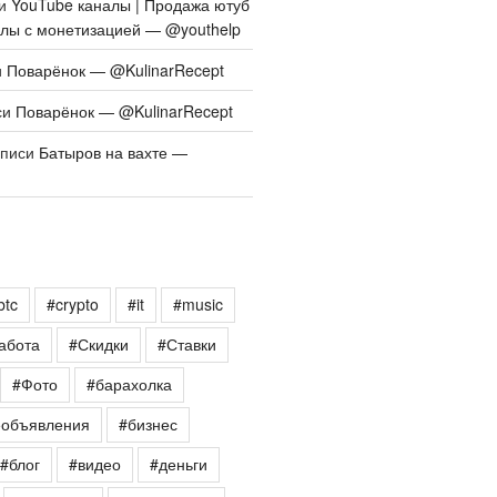
си
YouTube каналы | Продажа ютуб
алы с монетизацией — @youthelp
и
Поварёнок — @KulinarRecept
си
Поварёнок — @KulinarRecept
аписи
Батыров на вахте —
btc
#crypto
#it
#music
абота
#Скидки
#Ставки
#Фото
#барахолка
еобъявления
#бизнес
#блог
#видео
#деньги