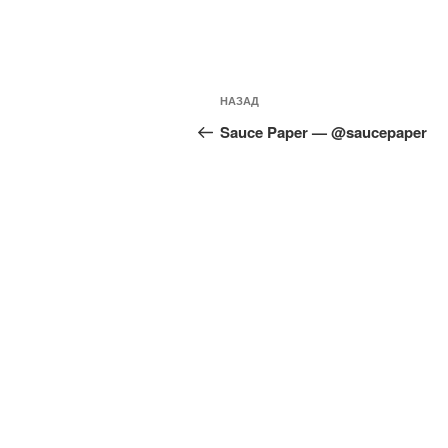
Навигация
Предыдущая
НАЗАД
по
запись:
Sauce Paper — @saucepaper
записям