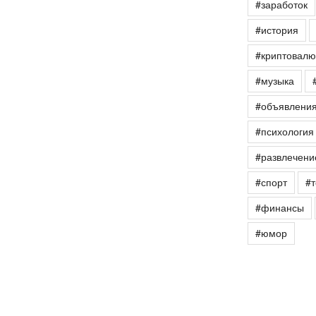
#заработок
#история
#криптовалю
#музыка
#объявлени
#психология
#развлечени
#спорт
#т
#финансы
#юмор