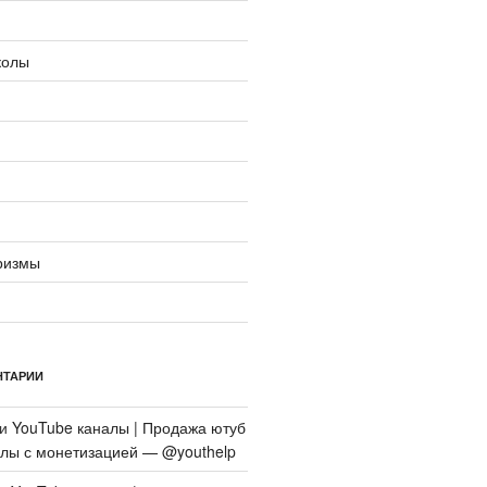
колы
ризмы
НТАРИИ
си
YouTube каналы | Продажа ютуб
алы с монетизацией — @youthelp