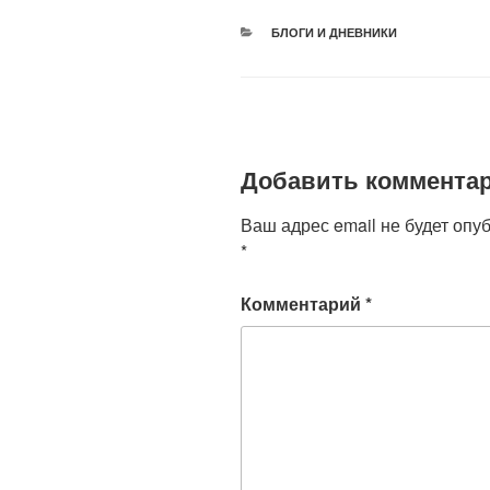
er
e
s
o
РУБРИКИ
БЛОГИ И ДНЕВНИКИ
b
A
kl
o
p
a
o
p
ss
k
ni
Добавить коммента
ki
Ваш адрес email не будет опу
*
Комментарий
*