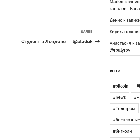
Marlon
к запи
каналов | Кан
Денис
к запис
Кирилл
к запи
Следующая
ДАЛЕЕ
запись
Студент в Лондоне — @studuk
Анастасия
к з
@rbatyrov
#ТЕГИ
#bitcoin
#
#news
#Р
#Телеграм
#бесплатны
#биткоин