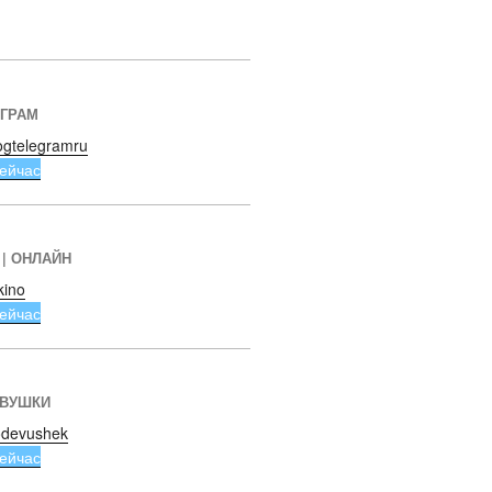
ЕГРАМ
ogtelegramru
ейчас
 | ОНЛАЙН
kino
ейчас
ЕВУШКИ
devushek
ейчас