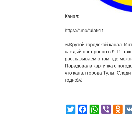
Канал:
https://t.me/tula911
￼Крутой городской канал. Инт
каждый пост ровно в 9:11, та
рассказываем о том, где можн
Порадовала картинка с погодо
что канал города Тулы. Следи
годно￼
T
F
W
Vi
O
wi
a
h
b
d
tt
c
at
er
n