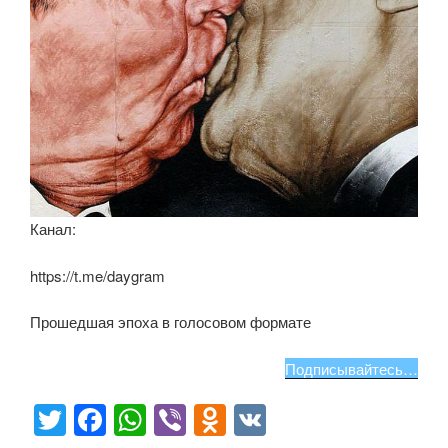
Канал:
https://t.me/daygram
Прошедшая эпоха в голосовом формате
Подписывайтесь…
T
F
W
Vi
O
V