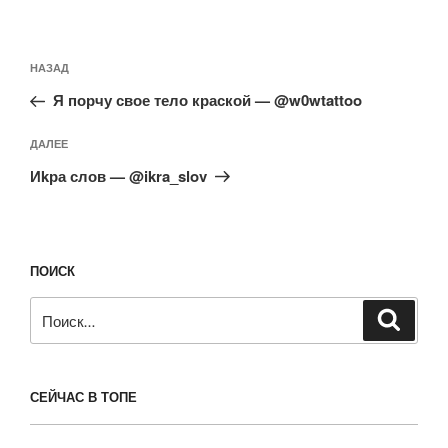
Навигация
Предыдущая
НАЗАД
по
запись:
записям
Я порчу свое тело краской — @w0wtattoo
Следующая
ДАЛЕЕ
запись
Иkра слов — @ikra_slov
ПОИСК
Искать:
Поиск
СЕЙЧАС В ТОПЕ