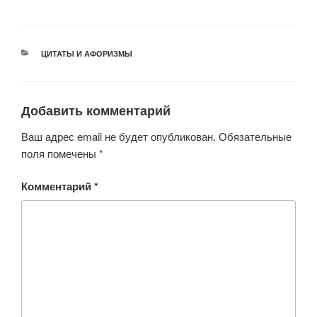
wi
a
h
b
d
K
tt
c
at
er
n
er
e
s
o
РУБРИКИ
ЦИТАТЫ И АФОРИЗМЫ
b
A
kl
o
p
a
o
p
ss
Добавить комментарий
k
ni
Ваш адрес email не будет опубликован.
Обязательные
ki
поля помечены
*
Комментарий
*