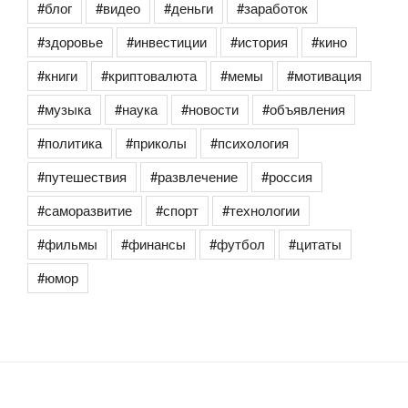
#блог
#видео
#деньги
#заработок
#здоровье
#инвестиции
#история
#кино
#книги
#криптовалюта
#мемы
#мотивация
#музыка
#наука
#новости
#объявления
#политика
#приколы
#психология
#путешествия
#развлечение
#россия
#саморазвитие
#спорт
#технологии
#фильмы
#финансы
#футбол
#цитаты
#юмор