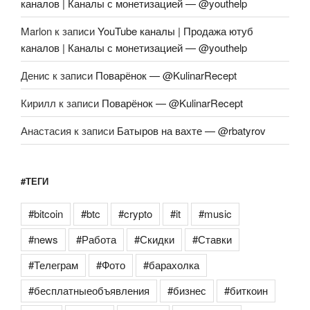
каналов | Каналы с монетизацией — @youthelp
Marlon
к записи
YouTube каналы | Продажа ютуб
каналов | Каналы с монетизацией — @youthelp
Денис
к записи
Поварёнок — @KulinarRecept
Кирилл
к записи
Поварёнок — @KulinarRecept
Анастасия
к записи
Батыров на вахте — @rbatyrov
#ТЕГИ
#bitcoin
#btc
#crypto
#it
#music
#news
#Работа
#Скидки
#Ставки
#Телеграм
#Фото
#барахолка
#бесплатныеобъявления
#бизнес
#биткоин