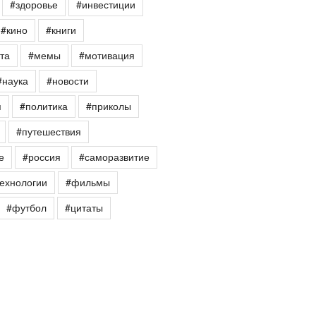
#здоровье
#инвестиции
#кино
#книги
та
#мемы
#мотивация
#наука
#новости
я
#политика
#приколы
#путешествия
е
#россия
#саморазвитие
ехнологии
#фильмы
#футбол
#цитаты