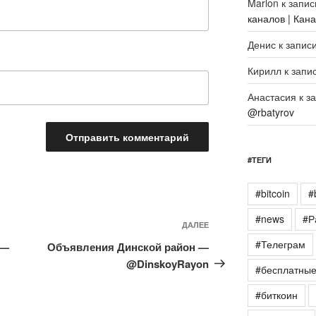
Marlon
к запи
каналов | Кан
Денис
к запис
Кирилл
к запи
Анастасия
к з
@rbatyrov
#ТЕГИ
#bitcoin
#
#news
#Р
Следующая
ДАЛЕЕ
запись
#Телеграм
 —
Объявления Динской район —
@DinskoyRayon
#бесплатны
#биткоин