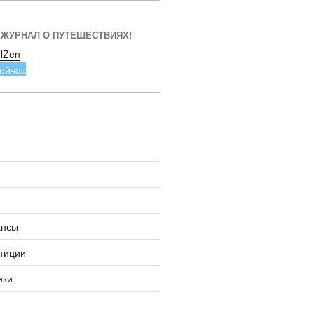
 ЖУРНАЛ О ПУТЕШЕСТВИЯХ!
lZen
ейчас
ансы
тиции
ики