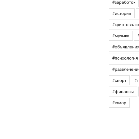
#заработок
#история
#криптовалю
#музыка
#объявлени
#психология
#развлечени
#спорт
#т
#финансы
#юмор