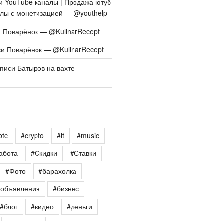
си
YouTube каналы | Продажа ютуб
алы с монетизацией — @youthelp
и
Поварёнок — @KulinarRecept
си
Поварёнок — @KulinarRecept
аписи
Батыров на вахте —
btc
#crypto
#it
#music
абота
#Скидки
#Ставки
#Фото
#барахолка
еобъявления
#бизнес
#блог
#видео
#деньги