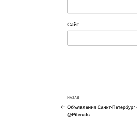
Сайт
Навигация
Предыдущая
НАЗАД
по
запись:
Объявления Санкт-Петербург
записям
@Piterads