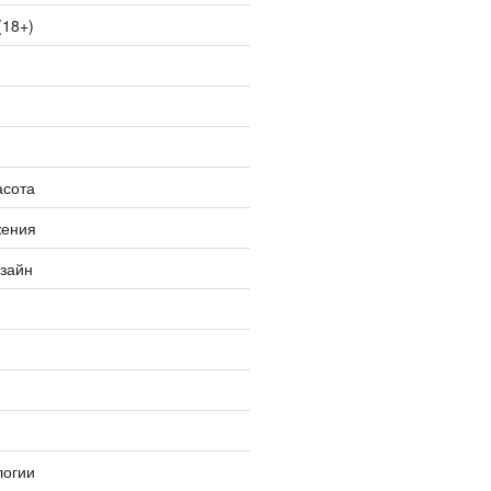
(18+)
асота
жения
изайн
логии