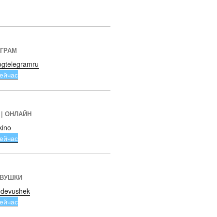
ЕГРАМ
ogtelegramru
ейчас
 | ОНЛАЙН
kino
ейчас
ЕВУШКИ
devushek
ейчас