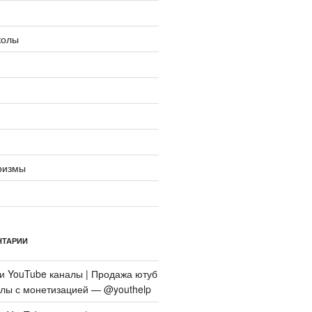
колы
ризмы
НТАРИИ
си
YouTube каналы | Продажа ютуб
алы с монетизацией — @youthelp